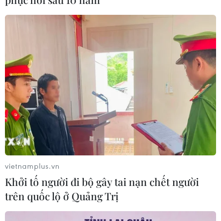
thu phí tại 5 Dự án cao tốc Bắc-Nam
05/08/2026 08:29
Cao tốc Khánh Hoà-Buôn Ma Thuột
sẽ hoàn thành, khai thác trong năm
nay
05/08/2026 07:14
Sân bay Nội Bài cho xe biển vàng đón
trả, khách trước sảnh tại Nhà ga T1
05/08/2026 04:01
vietnamplus.vn
Khởi tố người đi bộ gây tai nạn chết người
trên quốc lộ ở Quảng Trị
Lâm Đồng: Bám sát tiến độ để sân
bay Liên Khương mở cửa đúng hạn