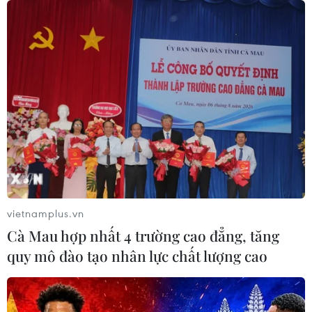
TIN CÙNG CHUYÊN MỤC
Sẽ thi công đồng loạt Dự án cao tốc
Vinh-Thanh Thủy trong tháng 9
06/08/2026 12:25
Chưa đầu tư mở rộng Quốc lộ 1 đoạn
Bạc Liêu-Cà Mau giai đoạn 2026-
2030
06/08/2026 12:24
vietnamplus.vn
Cà Mau hợp nhất 4 trường cao đẳng, tăng
Tuyên Quang khẩn trương khắc
quy mô đào tạo nhân lực chất lượng cao
phục sạt lở trên các tuyến giao thông
06/08/2026 11:54