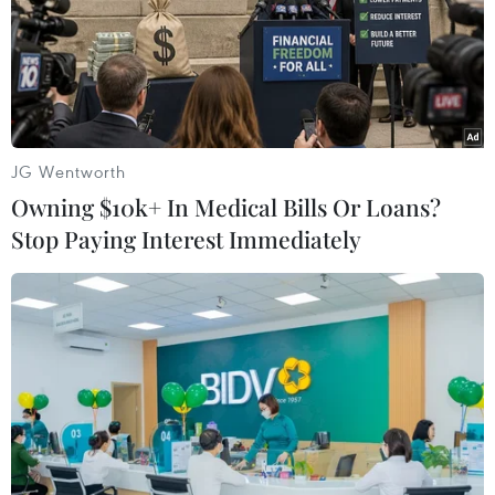
TIN LIÊN QUAN
JG Wentworth
Owning $10k+ In Medical Bills Or Loans?
Stop Paying Interest Immediately
Cần tịch thu xe chở quá tải nhiều để đủ
sức răn đe vi phạm