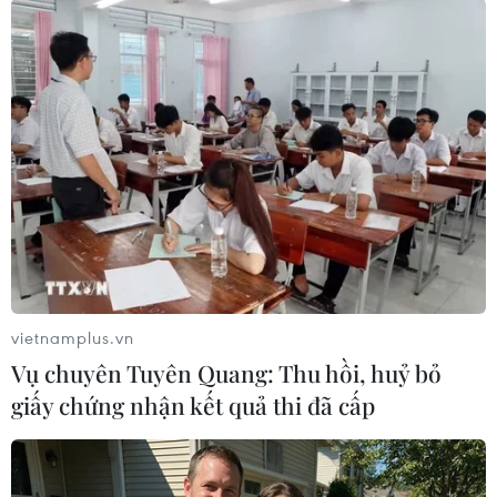
có kích thước nhỏ hơn (không phải là phương
tiện quá khổ giới hạn) và phương thức vận
chuyển khác (đường thủy, hàng hải, đường
sắt…).
Trong thời gian để nghiên cứu, sửa đổi quy định
pháp luật có liên quan, để đáp ứng yêu cầu phát
triển kinh tế-xã hội gắn với bảo đảm an toàn
giao thông, an toàn công trình, Cục Đường bộ đã
có văn bản báo cáo Bộ Giao thông Vận tải đề
nghị xem xét và kịp thời tháo gỡ những khó
khăn, vướng mắc trong việc cấp giấy phép lưu
vietnamplus.vn
hành xe đối với xe quá khổ giới hạn chở ôtô
Vụ chuyên Tuyên Quang: Thu hồi, huỷ bỏ
trong khoảng thời gian 3 tháng (từ 19/4 đến
giấy chứng nhận kết quả thi đã cấp
19/7/2023) với một số điều kiện cụ thể về kết cấu
hạ tầng đường bộ, điều kiện lưu thông (ban
ngày, ban đêm, giờ cao điểm,…).