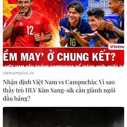
Thi công trở lại dự án sửa chữa Quốc
lộ 30 sau phản ánh của TTXVN
06/08/2026 09:42
Hà Nội tăng tốc thi công
đường Vành đai 1 đoạn Hoàng Cầu-
Voi Phục
vietnamplus.vn
06/08/2026 09:07
Nhận định Việt Nam vs Campuchia: Vì sao
thầy trò HLV Kim Sang-sik cần giành ngôi
Đồng Nai yêu cầu đẩy nhanh tiến độ
đầu bảng?
dự án kết nối vùng, sân bay Long
Thành
06/08/2026 09:05