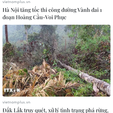
vietnamplus.vn
Hà Nội tăng tốc thi công đường Vành đai 1
đoạn Hoàng Cầu-Voi Phục
Sử dụng thiết bị ghi lại hình ảnh xe chở
hàng quá tải để xử phạt
10/09/2022 05:18
Lực lượng chức năng tăng cường sử dụng thiết bị ghi
hình để ghi lại hình ảnh phương tiện vi phạm, đặc biệt
là các xe cơi nới kích thước thành thùng, làm cơ sở để
lập biên bản vi phạm hành chính và xử
vietnamplus.vn
Đắk Lắk truy quét, xử lý tình trạng phá rừng,