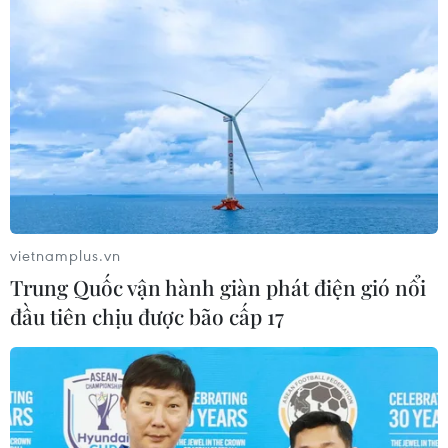
Hà Nội đã lập biên bản vi phạm hành chính 6.802
trường hợp vận tải hàng hóa, phạt gần 29 tỷ đồng, tạm
giữ 86 phương tiện.
vietnamplus.vn
Trung Quốc vận hành giàn phát điện gió nổi
đầu tiên chịu được bão cấp 17
Siết xe quá tải: Phạt nguội qua hình ảnh,