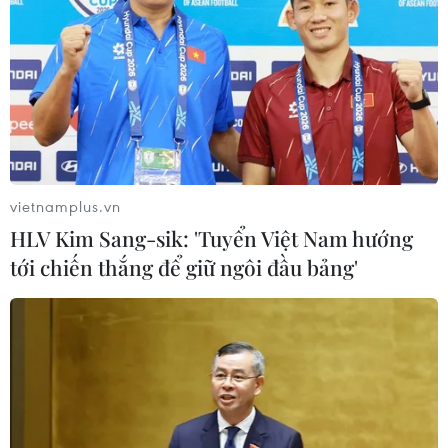
xử lý từ đầu nguồn hàng
09/01/2023 09:18
Cục Đường bộ Việt Nam sẽ mua sắm, sử dụng thiết bị
để ghi lại hình ảnh phương tiện chở hàng quá tải vi
phạm làm căn cứ xử phạt nguội và xử lý từ đầu nguồn
hàng nhằm ngăn chặn xe quá tải.
vietnamplus.vn
HLV Kim Sang-sik: 'Tuyển Việt Nam hướng
tới chiến thắng để giữ ngôi đầu bảng'