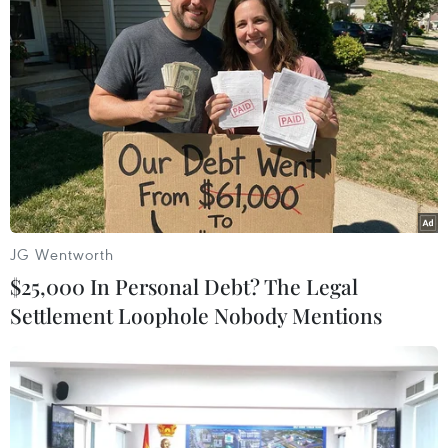
“Quá trình thực hiện cấp giấy phép lưu hành xe
chở ôtô trong thời gian khoảng 3 tháng sẽ là cơ
sở thực tiễn quan trọng để Cục Đường bộ
nghiên cứu, đề xuất Bộ Giao thông Vận tải sửa
đổi, bổ sung các quy định tại các văn bản quy
phạm pháp luật liên quan đến cấp giấy phép
lưu hành xe,” lãnh đạo Cục Đường bộ Việt Nam
nhấn mạnh./.
JG Wentworth
(Vietnam+)
$25,000 In Personal Debt? The Legal
Settlement Loophole Nobody Mentions