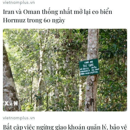
vietnamplus.vn
Iran và Oman thống nhất mở lại eo biển
Hormuz trong 60 ngày
vietnamplus.vn
Bất cập việc ngừng giao khoán quản lý, bảo vệ