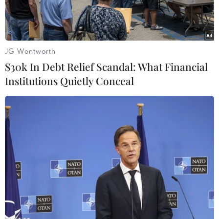
JG Wentworth
$30k In Debt Relief Scandal: What Financial
Institutions Quietly Conceal
Vận chuyển cảnh quạt điện gió. (Ảnh: TTXVN)
Cục Đường bộ Việt Nam vừa phản hồi thông tin
về việc về các khó khăn, vướng mắc trong công
tác cấp giấy phép lưu hành xe vận chuyển hàng
siêu trường, siêu trọng và xe quá khổ giới hạn
chở ôtô dẫn đến ùn tắc hàng hóa tại các đầu mối