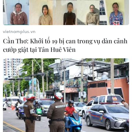
vietnamplus.vn
Cần Thơ: Khởi tố 19 bị can trong vụ dàn cảnh
cướp giật tại Tân Huê Viên
Thủ tướng Phạm Minh Chính chủ trì cuộc
họp về phát triển bền vững kinh tế biển
16/09/2024 10:44
Thủ tướng chỉ đạo tiếp tục bám sát đường lối của Nghị
quyết Đại hội XIII của Đảng, Nghị quyết 36 về Chiến
lược phát triển bền vững kinh tế biển Việt Nam đến năm
2030, tầm nhìn đến năm 2045