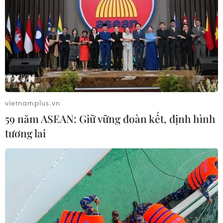
Tổng Bí thư, Chủ tịch nước: Cồn Cỏ có
nhiều tiềm năng phát triển kinh tế biển
16/10/2024 06:28
Tổng Bí thư, Chủ tịch nước cho biết Cồn Cỏ giữ vai trò
quan trọng về quân sự-quốc phòng trên biển, coi như
một tiền đồn kiểm soát an ninh trật tự trên biển, có nhiều
tiềm năng phát triển kinh tế biển.
vietnamplus.vn
59 năm ASEAN: Giữ vững đoàn kết, định hình
tương lai