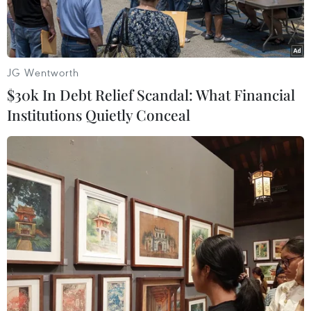
xanh.
JG Wentworth
$30k In Debt Relief Scandal: What Financial
Institutions Quietly Conceal
Cục trưởng Cục Biển và Hải đảo Việt Nam (Bộ Tài nguyên và
Môi trường) Nguyễn Đức Toàn phát biểu tại phiên khai mạc Đại
hội biển Đông Á 2024. (Nguồn ảnh: Cục Biển và Hải đảo Việt
Nam)
Ngày 6/11/2024, phát biểu tại Đại hội biển Đông