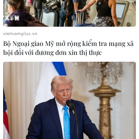
nhất phạm vi đàm phán
07/08/2026 03:04
vietnamplus.vn
Giá vàng trong nước giảm nhẹ,
Bộ Ngoại giao Mỹ mở rộng kiểm tra mạng xã
thương hiệu SJC lùi về ngưỡng 142,2
hội đối với đương đơn xin thị thực
triệu đồng
07/08/2026 02:21
Hãng BMW bắt đầu sản xuất hàng
loạt mẫu xe thuần điện “thế hệ mới”
07/08/2026 01:52
Kho dự trữ khí đốt của EU còn chưa
đầy 60% ngay trước mùa Đông