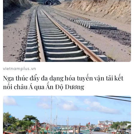
IMF: Nhật Bản tiếp tục bình thường
hóa chính sách tiền tệ
06/08/2026 23:11
Ngoại giao kinh tế: Kiến tạo hệ sinh
thái đồng hành và thúc đẩy tự chủ
công nghệ
vietnamplus.vn
06/08/2026 15:33
Nga thúc đẩy đa dạng hóa tuyến vận tải kết
nối châu Á qua Ấn Độ Dương
Tiêu chí mới phân loại doanh nghiệp
để thực hiện cơ cấu lại vốn nhà nước
06/08/2026 15:08