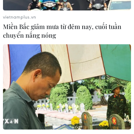
(Vietnam+)
vietnamplus.vn
Miền Bắc giảm mưa từ đêm nay, cuối tuần
chuyển nắng nóng
#chính sách đặc thù
#PPP
#BOT
#mở rộng đường phố
Tp. Hồ Chí Minh