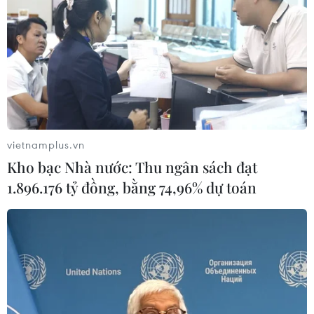
quyết kiến nghị; đồng thời tăng cường vai trò giám sát
thông qua những hoạt động cụ thể.
vietnamplus.vn
Kho bạc Nhà nước: Thu ngân sách đạt
1.896.176 tỷ đồng, bằng 74,96% dự toán
Quốc hội thảo luận về chính sách đặc thù
phát triển TP Hồ Chí Minh