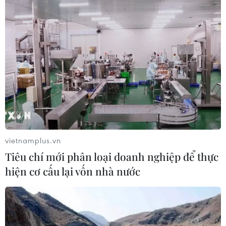
Thành lập Khu Công nghệ cao tỉnh
Hưng Yên
06/08/2026 23:45
Google Wallet cho phép phụ huynh
thiết lập số dư an toàn của con cái
06/08/2026 23:44
vietnamplus.vn
Tiêu chí mới phân loại doanh nghiệp để thực
Mỹ kiểm tra gần 500 chiếc Boeing 737
hiện cơ cấu lại vốn nhà nước
MAX do nguy cơ nứt thân máy bay
06/08/2026 23:31