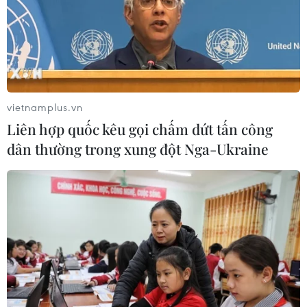
30/05/2023 00:13
Dự thảo Nghị quyết của Quốc hội về thí điểm một số cơ
chế, chính sách đặc thù phát triển TP.HCM có 7 nhóm cơ
chế, chính sách, với 44 nội dung cụ thể, trong đó có
chính sách lần đầu được quy định.
vietnamplus.vn
Liên hợp quốc kêu gọi chấm dứt tấn công
dân thường trong xung đột Nga-Ukraine