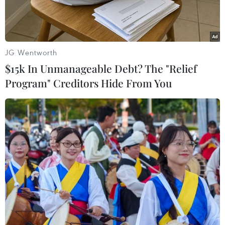
JG Wentworth
$15k In Unmanageable Debt? The "Relief
Program" Creditors Hide From You
Một góc Thành phố Hồ Chí Minh. (Ảnh: Getty)
Trong phiên thảo luận dự thảo Nghị quyết của
Quốc hội về thí điểm một số cơ chế, chính sách
đặc thù phát triển Thành phố Hồ Chí Minh chiều