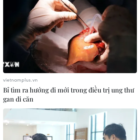
vietnamplus.vn
Bỉ tìm ra hướng đi mới trong điều trị ung thư
Giải quyết tận gốc vấn đề, tạo niềm tin
gan di căn
cho cử tri và nhân dân cả nước
26/05/2023 14:22
Đại biểu Quốc hội đề nghị cần có cơ chế phối hợp giữa
các bộ, ngành và quy định rõ trách nhiệm chủ trì giải