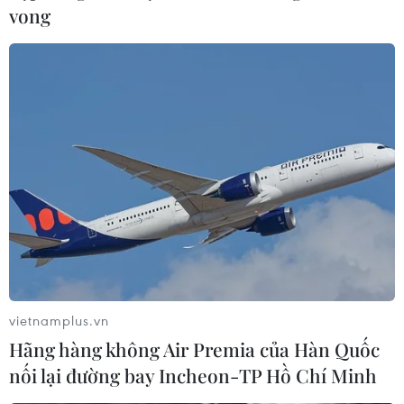
vong
Tạo cơ chế, chính sách đặc thù phát triển
Thành phố Hồ Chí Minh
12/05/2023 13:16
Cho ý kiến tại phiên họp, Chủ tịch Quốc hội Vương Đình
Huệ cơ bản thống nhất và ủng hộ Tờ trình của Chính
phủ; đánh giá cao công tác chuẩn bị của Chính phủ và
Thành phố Hồ Chí Minh.
vietnamplus.vn
Hãng hàng không Air Premia của Hàn Quốc
nối lại đường bay Incheon-TP Hồ Chí Minh