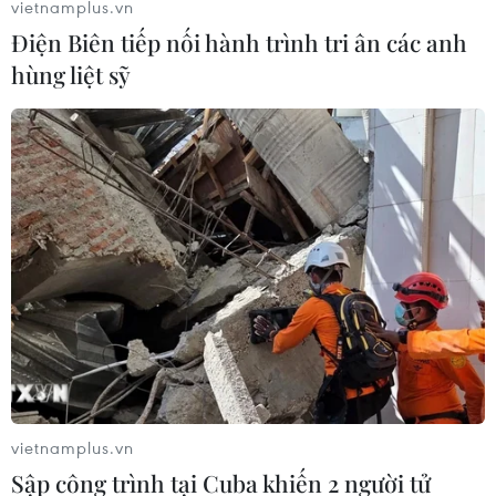
vietnamplus.vn
Điện Biên tiếp nối hành trình tri ân các anh
Theo dõi VietnamPlus
hùng liệt sỹ
TIN LIÊN QUAN
vietnamplus.vn
Sập công trình tại Cuba khiến 2 người tử