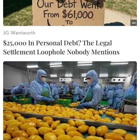
Năm 1993, Đình và Chùa Đông Ngạc được công
nhận là di tích lịch sử quốcgia.
Đình Đông Ngạc
JG Wentworth
$25,000 In Personal Debt? The Legal
Đình Đông Ngạc thờ 3 vị Thành hoàng làng là
Settlement Loophole Nobody Mentions
Độc Cước, Lê Khôi (cháu gọi LêLợi bằng bác), có
công dẹp giặc Minh, đánh tan giặc Chiêm Thành
và một vị thổthần, được ghi trong sắc phong là
“Bảo vệ Chương Hòa đốn ngưng thổ địa
hiểnchưng chí thần”.
Tiền thân của đình là một ngôi miếu cổ dựng từ
thời nhà Đường sang đô hộnước ta và đã được
trùng tu nhiều lần qua các văn bia ghi vào các
năm 1635,1653, 1718, 1836, 1941…