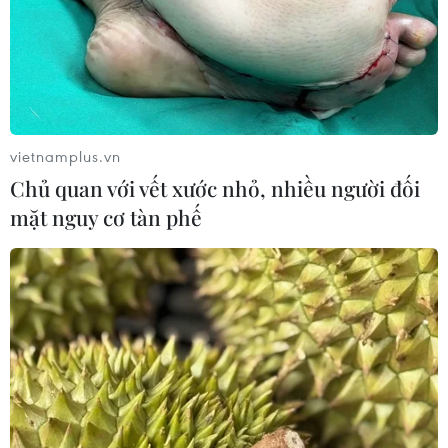
07/08/2026 08:31
Miss Galaxy Vietnam 2026: Sân chơi
nhan sắc khác biệt với dấu ấn công
nghệ
vietnamplus.vn
07/08/2026 07:40
Chủ quan với vết xước nhỏ, nhiều người đối
mặt nguy cơ tàn phế
Nhịp điệu Samulnori vang
dội, Áo dài - Hanbok 'khoe sắc' bên
sông Hàn
07/08/2026 04:39
Để di sản ướp trà sen Quảng An luôn
song hành cùng nhịp sống đương
đại