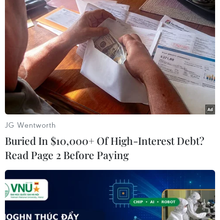
gia kháng chiến" trong cuộc kháng chiến chống
thực dân Pháp(1946-1954)./.
Đình Trung (Vietnam+)
JG Wentworth
Buried In $10,000+ Of High-Interest Debt?
Read Page 2 Before Paying
#Hà Nội
#Đình Đông Ngạc
#Chùa Đông Ngạc