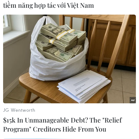
bútlông và 1 biểu tượng tay cầm nòng lửa.
tiềm năng hợp tác với Việt Nam
Đình Đông Ngạc còn lưu giữ 1 đôi hạc thờ cao 2
m, 1 bộ ngũ sự, 3 cỗ kiệubát cống, 1 cỗ kiệu
võng, 1 long đình, 6 hoành phi, 24 câu đối, 1
kiệu rước thầnmía, 2 hương án, 1 sập thờ, 3
long ngai, 48 bức tranh trên ván gỗ (mỗi bức
tranhđều có kèm 1 bài thơ), 3 bộ triều phục và
nhiều đồ thờ khác.
Chùa Đông Ngạc
Chùa Đông Ngạc có 59 gian, kiến trúc nội tự chữ
JG Wentworth
“Đinh”, ngoại tự chữ“Quốc”.
$15k In Unmanageable Debt? The "Relief
Program" Creditors Hide From You
Chùa được khởi dựng từ thời vua Lê Thần Tông