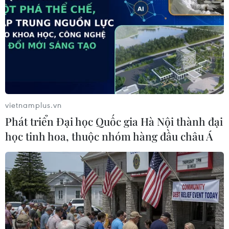
#Di tích
TP. Hà Nội
Theo dõi VietnamPlus
vietnamplus.vn
Phát triển Đại học Quốc gia Hà Nội thành đại
học tinh hoa, thuộc nhóm hàng đầu châu Á
TIN CÙNG CHUYÊN MỤC
Thành phố Hồ Chí Minh bắn pháo
hoa tại 7 điểm chào mừng 81 năm
Quốc khánh
10/08/2026 12:00