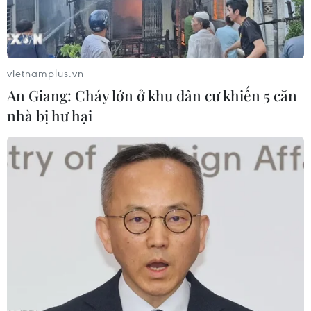
vietnamplus.vn
An Giang: Cháy lớn ở khu dân cư khiến 5 căn
nhà bị hư hại
US Open 2024: Djokovic thắng chóng
vánh, thêm nhiều hạt giống bị loại
29/08/2024 04:21
US Open 2024 tiếp tục chứng kiến thêm nhiều tay vợt
hạt giống bị loại khỏi giải đấu, trong khi những ứng viên