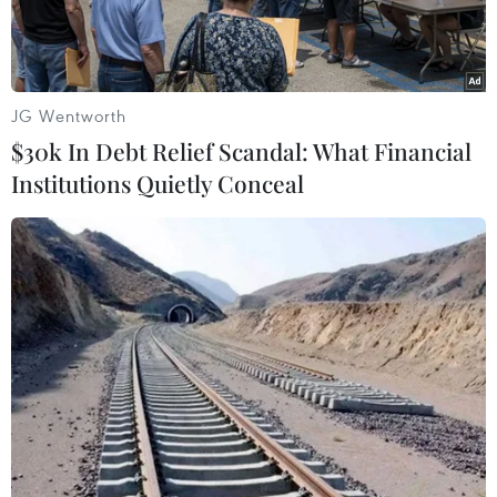
JG Wentworth
$30k In Debt Relief Scandal: What Financial
Institutions Quietly Conceal
Carlos Ancaraz bị loại ngay từ vòng 2 US Open 2024. (Nguồn:
X)
Bất ngờ lớn nhất đã xảy ra tại vòng 2 US Open
2024 khi tay vợt số 3 thế giới Carlos Alcaraz bị
loại sau thất bại trước Botic van de Zandschulp.