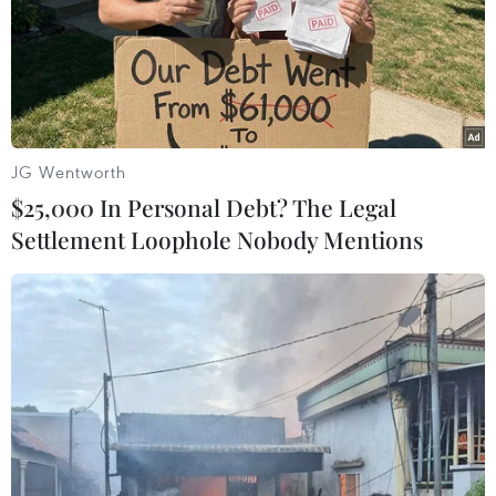
#Botic van de Zandschulp
#Carlos Ancaraz
#US Open 2024
Mỹ
JG Wentworth
$25,000 In Personal Debt? The Legal
Settlement Loophole Nobody Mentions
Theo dõi VietnamPlus
TIN LIÊN QUAN