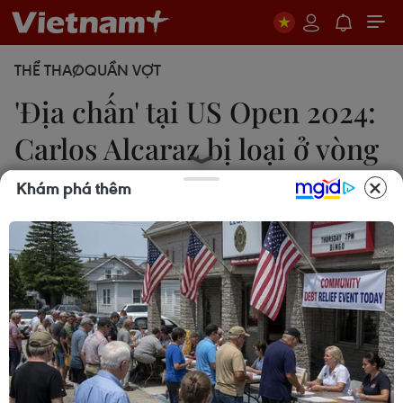
THỂ THAO
QUẦN VỢT
'Địa chấn' tại US Open 2024:
Carlos Alcaraz bị loại ở vòng
2
Khám phá thêm
30/08/2024 05:40
Carlos Alcaraz ngậm ngùi chia tay US Open 2024
ngay từ vòng 2 sau khi để thua chóng vánh trước
tay vợt đang kém anh đến 71 bậc trên bảng xếp
hạng ATP.