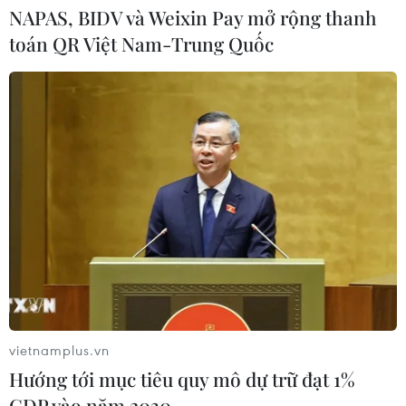
NAPAS, BIDV và Weixin Pay mở rộng thanh
CƠ QUAN CHỦ QUẢN: THÔNG TẤN XÃ VIỆT NAM
toán QR Việt Nam-Trung Quốc
Tổng Biên tập: TRẦN TIẾN DUẨN
Phó Tổng Biên tập: NGUYỄN THỊ TÁM, KHÚC THANH
THỦY
Sở hữu trí tuệ
Quy định sử dụng
RSS
Hỗ trợ
Ngôn ngữ
TTXVN
Dịch vụ tin
Quảng cáo
Liên hệ
vietnamplus.vn
Hướng tới mục tiêu quy mô dự trữ đạt 1%
Giấy phép số: 1374/GP-BTTTT do Bộ Thông tin và Truyền thông
GDP vào năm 2030