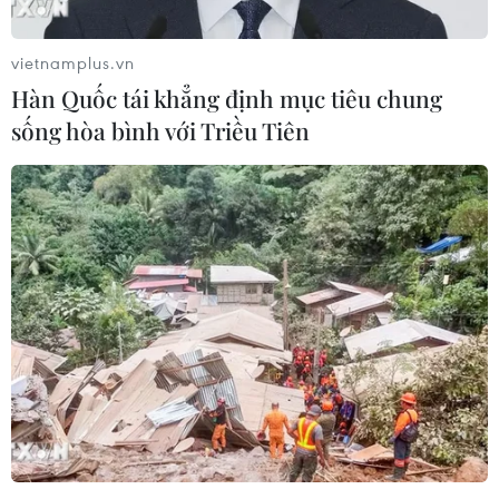
vô địch vẫn tiến bước trên hành trình của mình.
vietnamplus.vn
Hàn Quốc tái khẳng định mục tiêu chung
sống hòa bình với Triều Tiên
Hàng loạt tay vợt hạt giống bị loại ngay từ
vòng 1 US Open 2024
28/08/2024 04:18