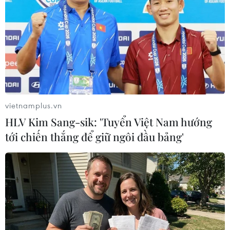
US Open 2024 tiếp tục chứng kiến
thêm nhiều tay vợt hạt giống bị
loại khỏi giải đấu, trong khi những
ứng viên vô địch vẫn tiến bước
trên hành trình của mình.
(Vietnam+)
vietnamplus.vn
HLV Kim Sang-sik: 'Tuyển Việt Nam hướng
tới chiến thắng để giữ ngôi đầu bảng'