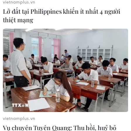
vietnamplus.vn
Ngay vòng mở màn, 16 tay vợt hạt giống đã sớm phải
Lở đất tại Philippines khiến ít nhất 4 người
chia tay US Open 2024, nhưng những tay vợt ứng viên
thiệt mạng
cho chức vô địch đều đã không quá khó khăn để ghi
tên mình vào vòng 2.
vietnamplus.vn
Vụ chuyên Tuyên Quang: Thu hồi, huỷ bỏ