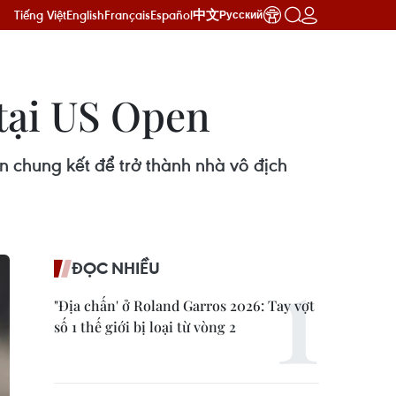
Tiếng Việt
English
Français
Español
中文
Русский
 tại US Open
rận chung kết để trở thành nhà vô địch
ĐỌC NHIỀU
"Địa chấn' ở Roland Garros 2026: Tay vợt
số 1 thế giới bị loại từ vòng 2