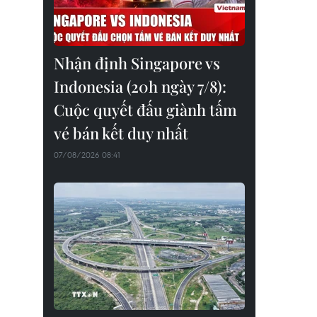
Nhận định Singapore vs
Indonesia (20h ngày 7/8):
Cuộc quyết đấu giành tấm
vé bán kết duy nhất
07/08/2026 08:41