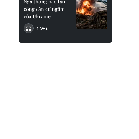
Nga thông báo tấn
công căn cứ ngầm
của Ukraine
NGHE