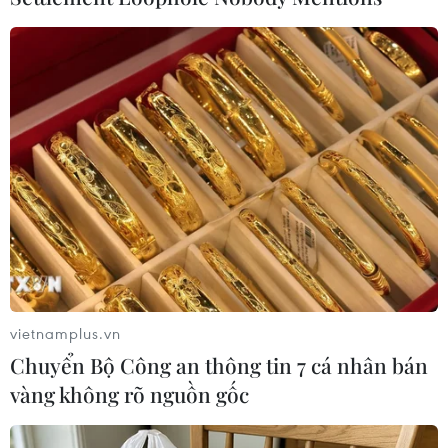
vietnamplus.vn
#Miền Trung
#Lở mồm long móng
#Lây lan
Chuyển Bộ Công an thông tin 7 cá nhân bán
#Vắcxin
#Tiêm phòng
vàng không rõ nguồn gốc