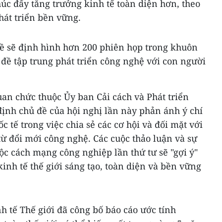
húc đẩy tăng trưởng kinh tế toàn diện hơn, theo
hát triển bền vững.
đề sẽ định hình hơn 200 phiên họp trong khuôn
 đề tập trung phát triển công nghệ với con người
an chức thuộc Ủy ban Cải cách và Phát triển
ịnh chủ đề của hội nghị lần này phản ánh ý chí
tế trong việc chia sẻ các cơ hội và đối mặt với
ừ đổi mới công nghệ. Các cuộc thảo luận và sự
uộc cách mạng công nghiệp lần thứ tư sẽ "gợi ý"
inh tế thế giới sáng tạo, toàn diện và bền vững
 tế Thế giới đã công bố báo cáo ước tính