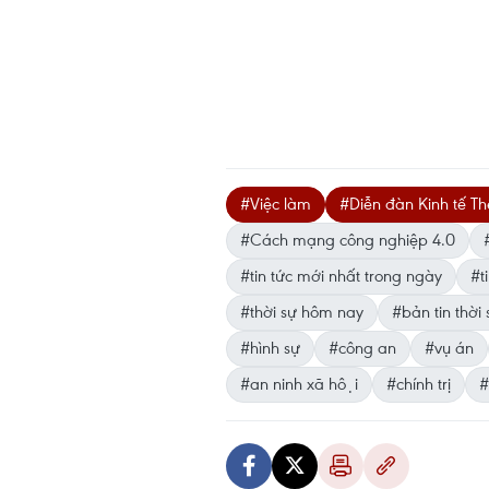
#Việc làm
#Diễn đàn Kinh tế Th
#Cách mạng công nghiệp 4.0
#tin tức mới nhất trong ngày
#ti
#thời sự hôm nay
#bản tin thời 
#hình sự
#công an
#vụ án
#an ninh xã hội
#chính trị
#