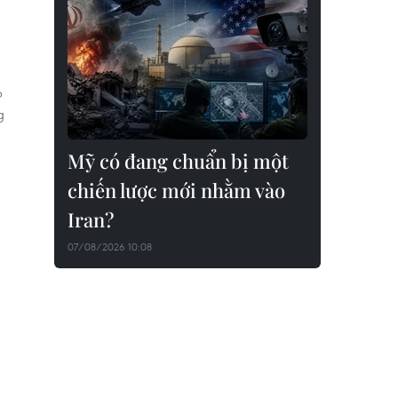
p
g
Mỹ có đang chuẩn bị một
chiến lược mới nhằm vào
Iran?
07/08/2026 10:08