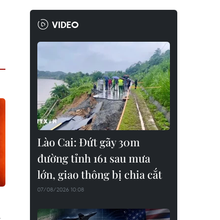
VIDEO
Lào Cai: Đứt gãy 30m
đường tỉnh 161 sau mưa
lớn, giao thông bị chia cắt
07/08/2026 10:08
n