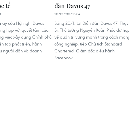
c tế
đàn Davos 47
0
20/01/2017 15:04
nay của Hội nghị Davos
Sáng 20/1, tại Diễn đàn Davos 47, Thụy
ùng hợp với quyết tâm của
Sĩ, Thủ tướng Nguyễn Xuân Phúc dự họ
ng việc xây dựng Chính phủ
về quản trị vững mạnh trong cách mạn
iến tạo phát triển, hành
công nghiệp, tiếp Chủ tịch Standard
vụ người dân và doanh
Chartered, Giám đốc điều hành
Facebook.