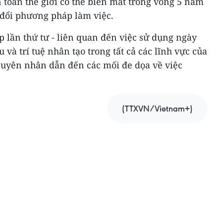
n toàn thế giới có thể biến mất trong vòng 5 năm
y đổi phương pháp làm việc.
 lần thứ tư - liên quan đến việc sử dụng ngày
u và trí tuệ nhân tạo trong tất cả các lĩnh vực của
nguyên nhân dẫn đến các mối đe dọa về việc
(TTXVN/Vietnam+)