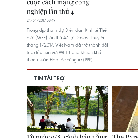
cuộc cách mạng công
nghiệp lần thứ 4
24/04/2017 08:49
Trong dịp tham dự Diễn đàn Kinh tế Thế
giới (WFF) lần thứ 47 tại Davos, Thụy Sĩ
tháng 1/2017, Việt Nam đã trở thành đối
tác đầu tiên với WEF trong khuôn khổ
thỏa thuận Hợp tác công tư (PPP).