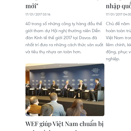
mới"
nhập quố
17/01/2017 03:16
17/01/2017 04:0
40 trong số những công ty hàng đầu thế
Chủ đề năm 
giới tham dự Hội nghị thường niên Diễn
hoàn toàn tr
đàn Kinh tế thế giới 2017 tại Davos đã
Việt Nam tro
nhất trí đưa ra những cách thức sản xuất
liêm chính, k
và tiêu thụ nhựa an toàn hơn.
động, phục 
nghiệp.
WEF giúp Việt Nam chuẩn bị