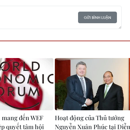
GỬI BÌNH LUẬN
m mang đến WEF
Hoạt động của Thủ tướng
ệp quyết tâm hội
Nguyễn Xuân Phúc tại Diễ