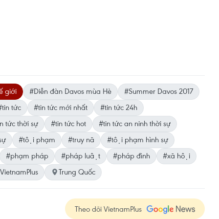
ế giới
#Diễn đàn Davos mùa Hè
#Summer Davos 2017
#tin tức
#tin tức mới nhất
#tin tức 24h
n tức thời sự
#tin tức hot
#tin tức an ninh thời sự
sự
#tội phạm
#truy nã
#tội phạm hình sự
#phạm pháp
#pháp luật
#pháp đình
#xã hội
VietnamPlus
Trung Quốc
Theo dõi VietnamPlus