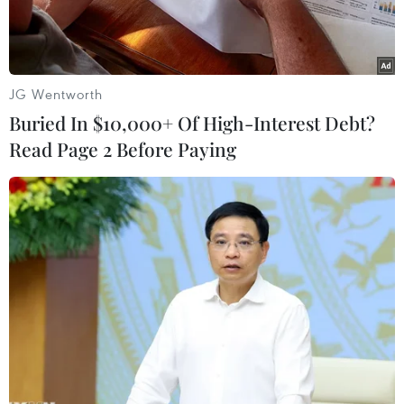
Pháp khoảng hơn300km.
Họ là những người sang Pháp lao động theo
chương trình hợp tác từ năm2002, trong lĩnh
JG Wentworth
vực sản xuất và chế biến thịt gia súc, gia cầm.
Buried In $10,000+ Of High-Interest Debt?
Read Page 2 Before Paying
Không khí vào những ngày giáp Tết âm lịch của
bà con lao động nơi đây thậtđầm ấm. Tất cả đón
tiếp chúng tôi trong sự nồng ấm và tình cảm
như những ngườithân trong gia đình đi vắng
lâu ngày trở nay được trở về xum họp.
Khác với mọi năm, Tết năm nay được tổ chức tại
nhà anh Lê Anh Tuấn và chịNgô Thị Nguyệt,
một trong những gia đình sang Pháp sớm nhất
theo chương trìnhhợp tác lao động.