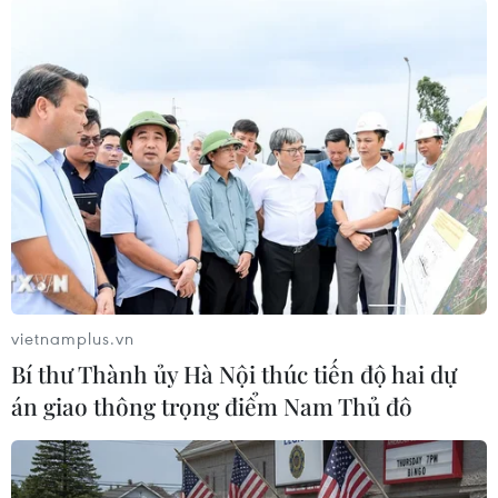
#Vitré
#Tết cổ truyền
#Bánh chưng
#Phong tục
Theo dõi VietnamPlus
vietnamplus.vn
Bí thư Thành ủy Hà Nội thúc tiến độ hai dự
án giao thông trọng điểm Nam Thủ đô
TIN CÙNG CHUYÊN MỤC