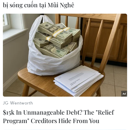
xúc của mình khi được cùng lớp thanh niên con
bị sóng cuốn tại Mũi Nghê
cháu mìnhchuẩn bị cho Tết. Bác luôn mong
muốn và khuyến khích các thế hệ con cháu
góibánh chưng để nhớ về cội nguồn mỗi khi Tết
đến Xuân về. Đây là một phong tục,một nét đẹp
riêng biệt của văn hóa Việt Nam cần được các
thế hệ con cháu gìn giữvà phát huy./.
Lê Hà-Nguyễn Tuyên/Paris (Vietnam+)
JG Wentworth
$15k In Unmanageable Debt? The "Relief
Program" Creditors Hide From You