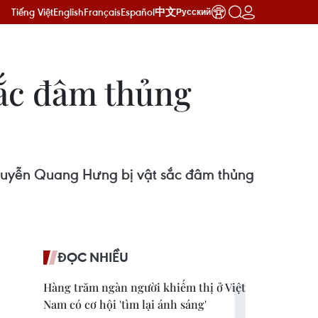
Tiếng Việt
English
Français
Español
中文
Русский
sắc đâm thủng
guyễn Quang Hưng bị vật sắc đâm thủng
ĐỌC NHIỀU
Hàng trăm ngàn người khiếm thị ở Việt
Nam có cơ hội 'tìm lại ánh sáng'