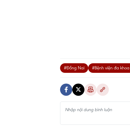
#Đồng Nai
#Bệnh viện đa khoa