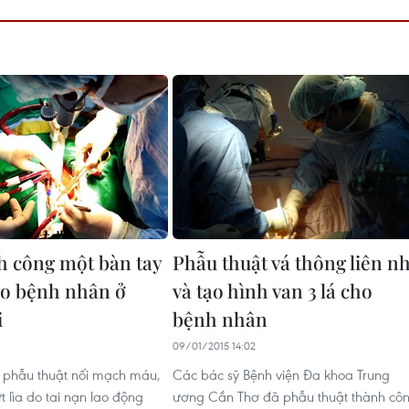
h công một bàn tay
Phẫu thuật vá thông liên nh
cho bệnh nhân ở
và tạo hình van 3 lá cho
i
bệnh nhân
6
09/01/2015 14:02
 phẫu thuật nối mạch máu,
Các bác sỹ Bệnh viện Đa khoa Trung
t lìa do tai nạn lao động
ương Cần Thơ đã phẫu thuật thành cô