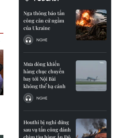
Nga thông báo tấn
công căn cứ ngầm
của Ukraine
NGHE
Mưa dông khiến
hàng chục chuyến
bay tới Nội Bài
không thể hạ cánh
NGHE
Houthi bị nghi đứng
sau vụ tấn công đánh
chìm tàu hàng Ấn Độ