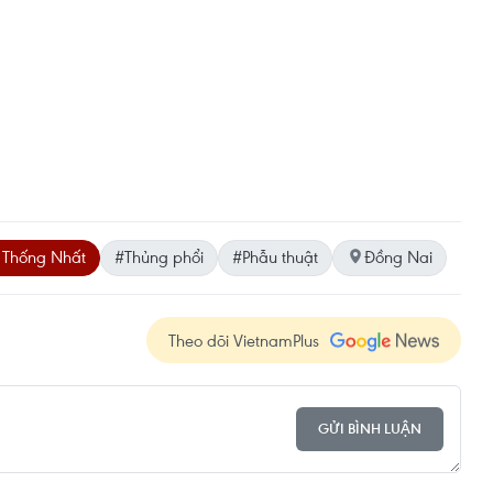
 Thống Nhất
#Thủng phổi
#Phẫu thuật
Đồng Nai
Theo dõi VietnamPlus
GỬI BÌNH LUẬN