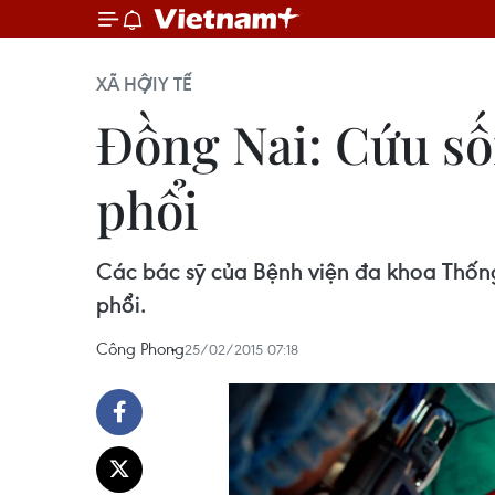
XÃ HỘI
Y TẾ
Đồng Nai: Cứu số
phổi
Các bác sỹ của Bệnh viện đa khoa Thố
phổi.
Công Phong
25/02/2015 07:18