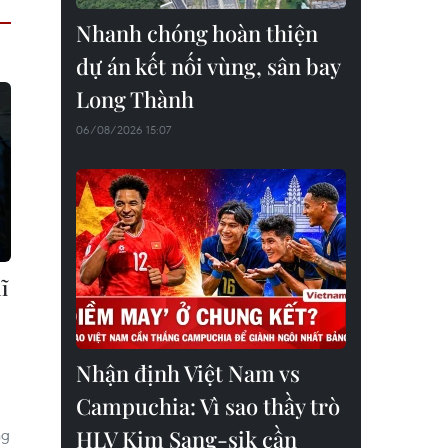
Nhanh chóng hoàn thiện
dự án kết nối vùng, sân bay
Long Thành
06/08/2026 15:07
ĩ
Nhận định Việt Nam vs
Campuchia: Vì sao thầy trò
ng
HLV Kim Sang-sik cần