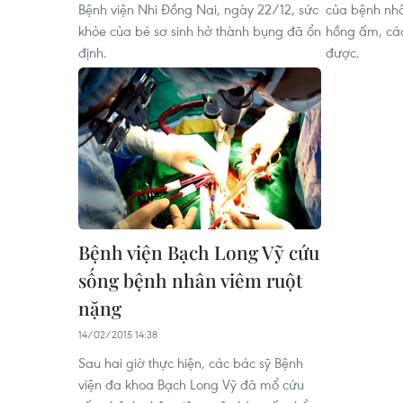
Bệnh viện Nhi Đồng Nai, ngày 22/12, sức
của bệnh nh
khỏe của bé sơ sinh hở thành bụng đã ổn
hồng ấm, cá
định.
được.
Bệnh viện Bạch Long Vỹ cứu
sống bệnh nhân viêm ruột
nặng
14/02/2015 14:38
Sau hai giờ thực hiện, các bác sỹ Bệnh
viện đa khoa Bạch Long Vỹ đã mổ cứu