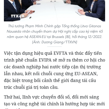
Thủ tướng Phạm Minh Chính gặp Tổng thống Litva Gitanas
Nausėda nhân chuyến tham dự Hội nghị cấp cao kỷ niệm 45
năm quan hệ ASEAN-EU tại Brussels (Bỉ), hồi tháng 12/2022.
(Ảnh: Dương Giang/TTXVN)
Việc tận dụng hiệu quả EVFTA và thúc đẩy tiến
trình phê chuẩn EVIPA sẽ mở ra thêm cơ hội cho
các doanh nghiệp hai nước tiếp cận thị trường
lẫn nhau, kết nối chuỗi cung ứng EU-ASEAN,
đặc biệt trong bối cảnh thế giới đang tái cấu
trúc chuỗi giá trị toàn cầu.
Thứ hai, lĩnh vực chuyển đổi số, đổi mới sáng
tạo và công nghệ tài chính là hướng hợp tác mới