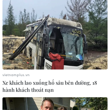
#AstraZeneca
#vắcxin ngừa COVID-19
#Pfizer-BioNTech
#hành động pháp lý
Đức
Theo dõi VietnamPlus
vietnamplus.vn
Xe khách lao xuống hố sâu bên đường, 18
hành khách thoát nạn
TIN LIÊN QUAN