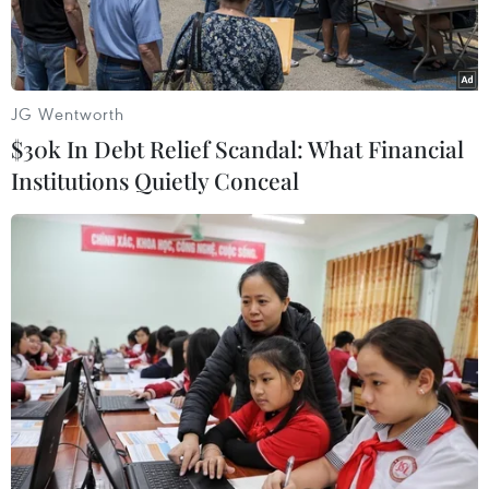
đã cam kết.
JG Wentworth
$30k In Debt Relief Scandal: What Financial
Institutions Quietly Conceal
Trụ sở hãng dược AstraZeneca tại Luton, Anh. (Ảnh:
THX/TTXVN)
Chính phủ Đức ngày 31/1 đe dọa sẽ có hành
động pháp lý chống lại các nhà sản xuất thuốc