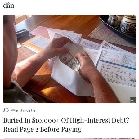
dân
Cuối tuần qua, Cơ quan Dược phẩm châu Âu đã
cấp phép cho vắcxin ngừa COVID-19 do
AstraZeneca sản xuất trong EU, loại vắcxin
ngừa COVID-19 thứ ba mà khối này phê duyệt
sau Pfizer-BioNTech và Moderna./.
(TTXVN/Vietnam+)
JG Wentworth
Buried In $10,000+ Of High-Interest Debt?
Read Page 2 Before Paying