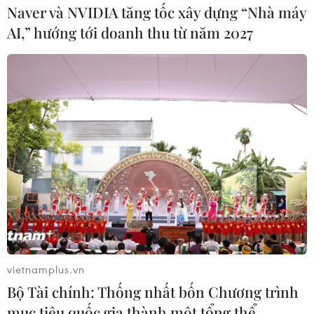
Naver và NVIDIA tăng tốc xây dựng “Nhà máy
AI,” hướng tới doanh thu từ năm 2027
Dịch COVID-19: Anh khẳng định hợp tác
với EU về vắcxin
vietnamplus.vn
Bộ Tài chính: Thống nhất bốn Chương trình
31/01/2021 06:04
mục tiêu quốc gia thành một tổng thể
Ngoại trưởng Anh cho biết EU không hề có ý muốn