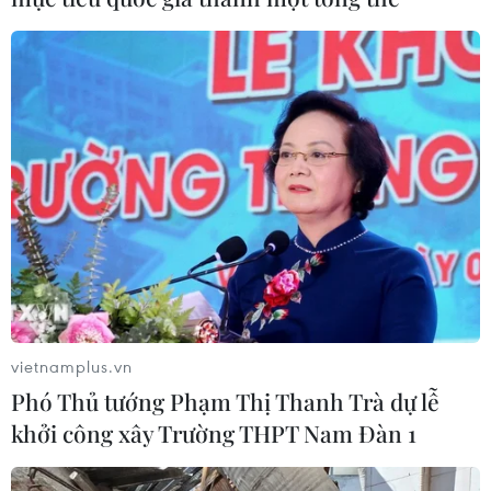
ngăn cản các nhà cung cấp thực hiện các hợp đồng
chuyển vắcxin ngừa bệnh viêm đường hô hấp cấp
COVID-19 tới Anh.
vietnamplus.vn
Phó Thủ tướng Phạm Thị Thanh Trà dự lễ
khởi công xây Trường THPT Nam Đàn 1