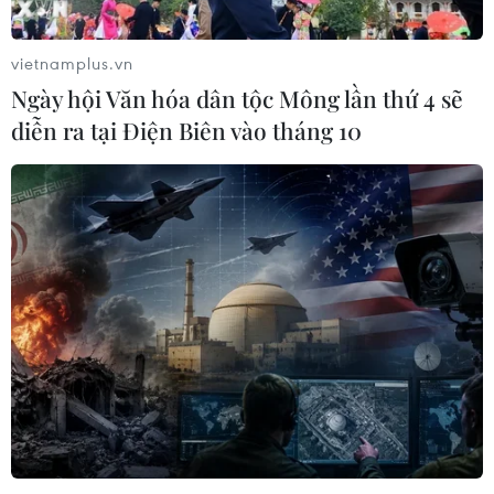
vietnamplus.vn
Ngày hội Văn hóa dân tộc Mông lần thứ 4 sẽ
diễn ra tại Điện Biên vào tháng 10
TIN CÙNG CHUYÊN MỤC
Liên hợp quốc kêu gọi chấm dứt tấn