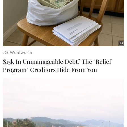
27/01/2021 13:43
Liên minh châu Âu (EU) cho biết EU đang yêu cầu hãng
dược phẩm AstraZeneca công bố hợp đồng đã ký với
khối về việc cung cấp vaccine ngừa bệnh viêm đường
hô hấp cấp COVID-19.
JG Wentworth
$15k In Unmanageable Debt? The "Relief
Program" Creditors Hide From You