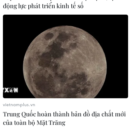
động lực phát triển kinh tế số
03/08/2026 15:02
Lãnh đạo EU kêu gọi 'hành động
thống nhất' về biên giới
03/08/2026 14:35
Xem thêm
vietnamplus.vn
Trung Quốc hoàn thành bản đồ địa chất mới
CƠ QUAN CHỦ QUẢN: THÔNG TẤN XÃ VIỆT NAM
của toàn bộ Mặt Trăng
Tổng Biên tập: TRẦN TIẾN DUẨN