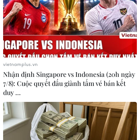
AstraZeneca chậm giao vắcxin theo thỏa thuận.
vietnamplus.vn
Nhận định Singapore vs Indonesia (20h ngày
7/8): Cuộc quyết đấu giành tấm vé bán kết
duy …
EU yêu cầu AstraZeneca công khai hợp
đồng cấp vắcxin ngừa COVID-19