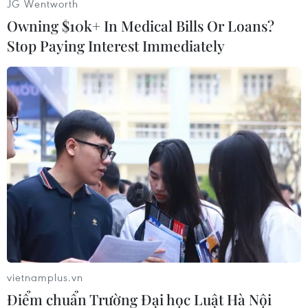
JG Wentworth
Owning $10k+ In Medical Bills Or Loans?
Stop Paying Interest Immediately
Cuối đường Minh Khai (phía chân cầu Vĩnh Tuy) mênh mông
nước (chiều 30/9/2025). (Ảnh: Thanh Tùng/TTXVN)
vietnamplus.vn
Điểm chuẩn Trường Đại học Luật Hà Nội