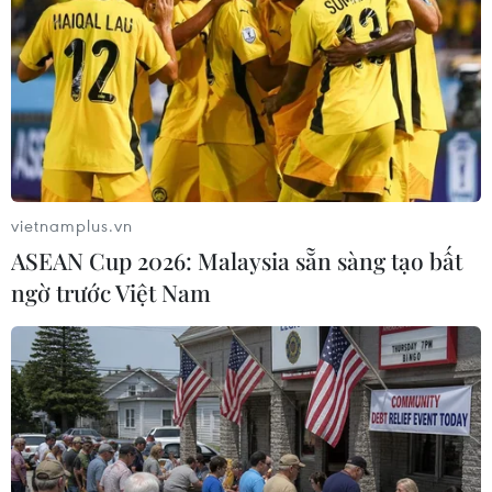
Ùn tắc dưới chân cầu Vĩnh Tuy (phía đường Minh Khai) do ôtô
khó khăn khi đi qua điểm ngập sâu (chiều 30/9/2025). (Ảnh:
Thanh Tùng/TTXVN)
vietnamplus.vn
ASEAN Cup 2026: Malaysia sẵn sàng tạo bất
ngờ trước Việt Nam