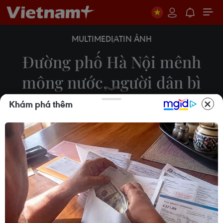
MULTIMEDIA
TIN ẢNH
Đường phố Hà Nội mênh
mông nước, người dân bì
bõm giữa đường
Khám phá thêm
30/09/2025 09:48
Chiều 30/9, do ảnh hưởng của hoàn lưu bão số
10, trên địa bàn thành phố Hà Nội có mưa dông,
có nơi mưa rất to gây ngập úng, nhiều khu vực
giao thông ùn tắc.