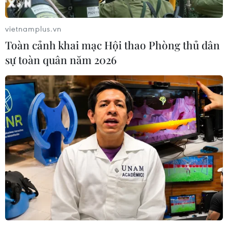
vietnamplus.vn
Toàn cảnh khai mạc Hội thao Phòng thủ dân
sự toàn quân năm 2026
Lũ sông Hồng dâng cao, nhiều
khu dân cư ngập nặng chỉ sau một đêm
30/09/2025 08:49
Sáng 30/9, Trung tâm Dự báo Khí tượng Thủy văn quốc
gia cho biết mực nước lũ trên sông Hồng tại trạm Yên
Bái tiếp tục tăng do mưa lớn kết hợp thủy điện Đồng
Sung xả lũ lúc 2h với lưu lượng 2.613 m³/s.