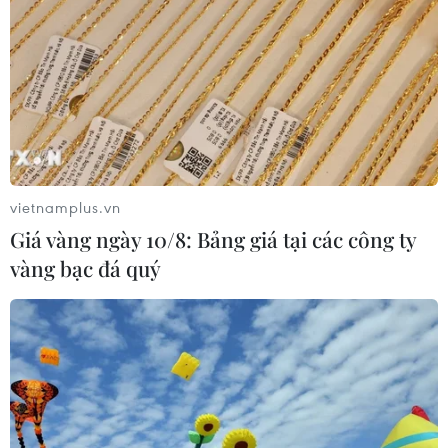
Hà Nội tăng tốc thi công
đường Vành đai 1 đoạn Hoàng Cầu-
Voi Phục
06/08/2026 09:07
Xem thêm
vietnamplus.vn
Giá vàng ngày 10/8: Bảng giá tại các công ty
vàng bạc đá quý
CƠ QUAN CHỦ QUẢN: THÔNG TẤN XÃ VIỆT NAM
Tổng Biên tập: TRẦN TIẾN DUẨN
Phó Tổng Biên tập: NGUYỄN THỊ TÁM, KHÚC THANH
THỦY