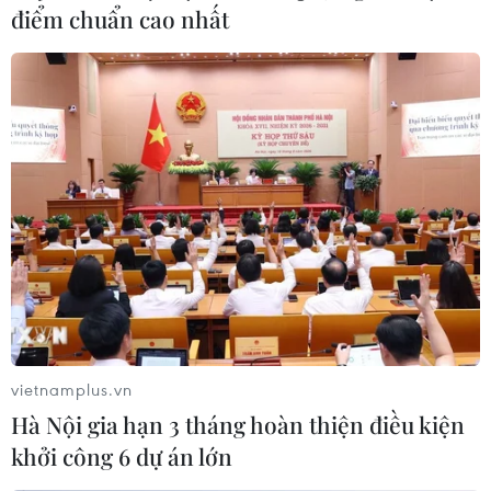
tỉnh Lào Cai mưa to kéo dài diện rộng khiến nhiều khu
điểm chuẩn cao nhất
vực trong tỉnh bị ngập sâu và sạt lở, ảnh hưởng lớn đến
đời sống sinh hoạt của người dân.
vietnamplus.vn
Hà Nội gia hạn 3 tháng hoàn thiện điều kiện
khởi công 6 dự án lớn
Một số lưu ý khi lái xe qua