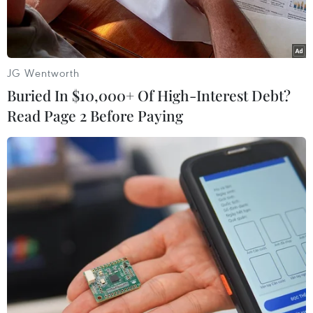
JG Wentworth
Buried In $10,000+ Of High-Interest Debt?
Read Page 2 Before Paying
Trước cửa Nhà máy Bánh kẹo Hải Châu, phố Mạc Thị Bưởi
ngập sâu, nhiều cửa hàng buôn bán phải đóng cửa (chiều
30/9/2025). (Ảnh: Thanh Tùng/TTXVN)