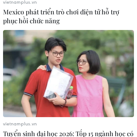
vietnamplus.vn
Mexico phát triển trò chơi điện tử hỗ trợ
phục hồi chức năng
Cận cảnh nhiều khu vực ở Lào Cai
ngập sâu trong biển nước
30/09/2025 08:30
vietnamplus.vn
Tuyển sinh đại học 2026: Tốp 15 ngành học có
Do ảnh hưởng của cơn bão số 10 (Bualoi), trên địa bàn