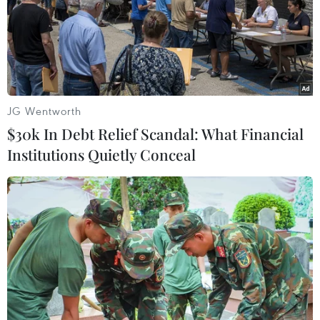
Ngập úng tại phố Mạc Thị Bưởi, người dân khó khăn khi di
chuyển (chiều 30/9/2025). (Ảnh: Thanh Tùng/TTXVN)
(TTXVN/Vietnam+)
JG Wentworth
$30k In Debt Relief Scandal: What Financial
Institutions Quietly Conceal