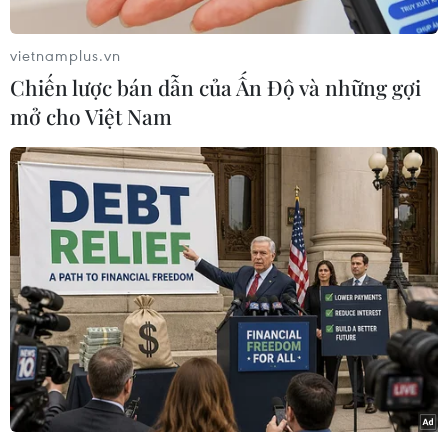
vietnamplus.vn
Chiến lược bán dẫn của Ấn Độ và những gợi
mở cho Việt Nam
Ngập úng tại phố Mạc Thị Bưởi, người dân khó khăn khi di
chuyển (chiều 30/9/2025). (Ảnh: Thanh Tùng/TTXVN)