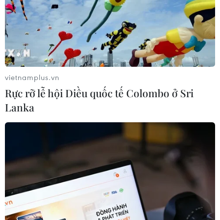
Sở hữu trí tuệ
Quy định sử dụng
RSS
Hỗ trợ
Ngôn ngữ
TTXVN
Dịch vụ tin
Quảng cáo
vietnamplus.vn
Liên hệ
Rực rỡ lễ hội Diều quốc tế Colombo ở Sri
Lanka
Giấy phép số: 1374/GP-BTTTT do Bộ Thông tin và Truyền thông
cấp ngày 11/9/2008.
Quảng cáo: Phó TBT Nguyễn Thị Tám: 093.5958688, Email:
tamvna@gmail.com
Điện thoại: (024) 39411349 - (024) 39411348, Fax: (024)
39411348
Email:
vietnamplus2008@gmail.com