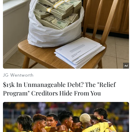
Đường Trần Quang Khải ngập sâu, các phương tiện di chuyển
JG Wentworth
khó khăn. (Ảnh: Vũ Quang/TTXVN)
$15k In Unmanageable Debt? The "Relief
Program" Creditors Hide From You