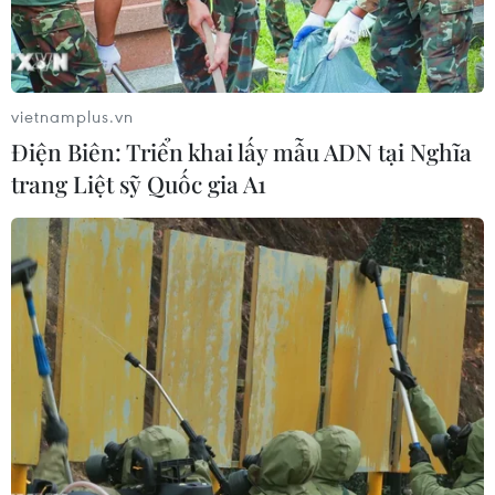
#Hà Nội ngập úng
#Bão số 10
#Mưa to
#Hoàn lưu bão số 10
TP. Hà Nội
vietnamplus.vn
Điện Biên: Triển khai lấy mẫu ADN tại Nghĩa
trang Liệt sỹ Quốc gia A1
Theo dõi VietnamPlus
TIN LIÊN QUAN