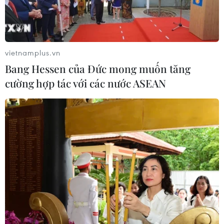
vietnamplus.vn
Bang Hessen của Đức mong muốn tăng
cường hợp tác với các nước ASEAN
Facebook sẽ chuyển đổi tập trung hơn vào
quyền riêng tư, tăng mã hóa
07/03/2019 00:58
Giám đốc điều hành (CEO) Facebook Mark Zuckerberg
đã đăng một bài viết 3.000 từ phác thảo một tương lai
mà hãng công nghệ này sẽ "tập trung hơn vào quyền
riêng tư."