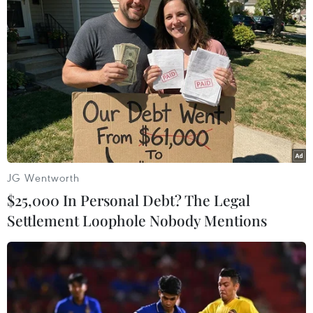
tội phạm lợi dụng
20/10/2018 02:49
Theo báo cáo của Ernst & Young, gần 1/3 tổng số tiền
ảo được cấp vốn thông qua các nhà đầu tư trực tuyến
vào năm ngoái đã mất phần lớn giá trị và đa số được
giao dịch dưới giá niêm yết.
JG Wentworth
$25,000 In Personal Debt? The Legal
Settlement Loophole Nobody Mentions