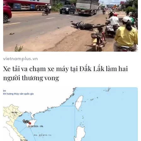
vietnamplus.vn
Xe tải va chạm xe máy tại Đắk Lắk làm hai
người thương vong
TIN CÙNG CHUYÊN MỤC
EU triển khai mạng vệ tinh riêng,