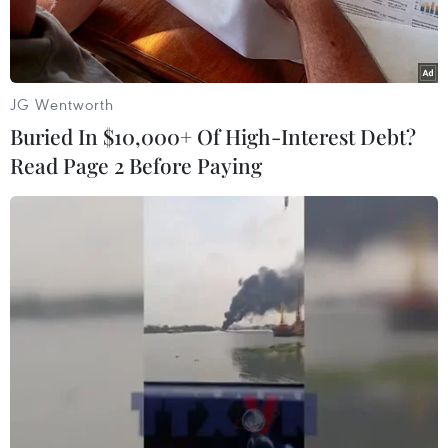
JG Wentworth
Buried In $10,000+ Of High-Interest Debt?
Read Page 2 Before Paying
(Nguồn: Coingape)
Theo Nhật báo Phố Wall (The Wall Street
Journal), Facebook đã đàm phán với hàng chục
công ty tài chính và thương mại điện tử, bao
gồm Visa và Mastercard, để hỗ trợ kế hoạch
thanh toán tiền điện tử mà mạng xã hội này