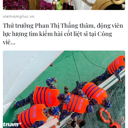
vietnamplus.vn
Thứ trưởng Phan Thị Thắng thăm, động viên
lực lượng tìm kiếm hài cốt liệt sĩ tại Công
viê…
Ứng dụng Facebook thiết kế lại hoàn toàn
mới chính thức phát hành
03/05/2019 06:16