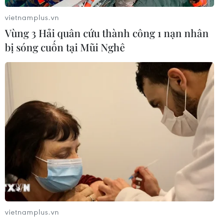
Ngày 2/5, Faceook đã chính thức phát hành bản cập
nhật phiên bản ứng dụng chính của mạng xã hội này
vietnamplus.vn
với giao diện thiết kế hoàn toàn mới.
Vùng 3 Hải quân cứu thành công 1 nạn nhân
bị sóng cuốn tại Mũi Nghê
vietnamplus.vn