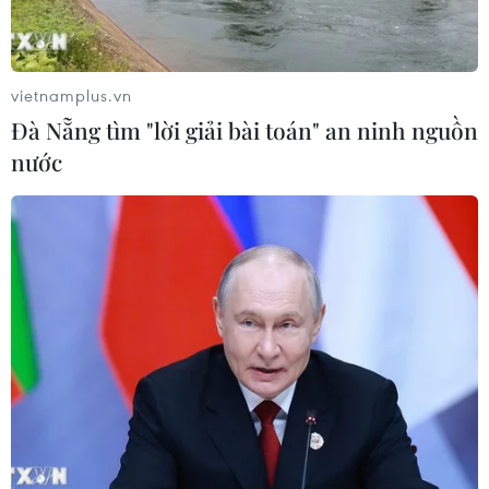
nâng cao năng lực phẫu thuật
chuyên sâu tại Bệnh viện K
06/08/2026 02:13
vietnamplus.vn
Đà Nẵng tìm "lời giải bài toán" an ninh nguồn
Chọn đúng đầu tàu: Danh mục
nước
doanh nghiệp nhà nước mạnh và bài
toán giao nhiệm vụ
06/08/2026 00:56
Xem thêm
CƠ QUAN CHỦ QUẢN: THÔNG TẤN XÃ VIỆT NAM