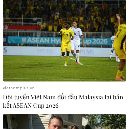
TIN LIÊN QUAN
vietnamplus.vn
Đội tuyển Việt Nam đối đầu Malaysia tại bán
kết ASEAN Cup 2026
Tiền ảo mất sức hấp dẫn cùng nguy cơ bị