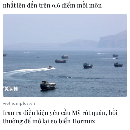
nhất lên đến trên 9,6 điểm mỗi môn
vietnamplus.vn
Google, Facebook: Chúng tôi cần khổng lồ
Iran ra điều kiện yêu cầu Mỹ rút quân, bồi
để đánh bại Trung Quốc
thường để mở lại eo biển Hormuz
16/06/2019 04:26