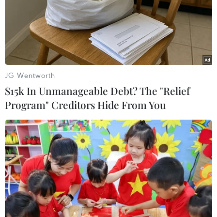
24/05/2019 14:43
Facebook đã làm việc với Thống đốc Ngân hàng trung
ương Anh Mark Carney và giới chức Bộ Tài chính Mỹ,
dự kiến sẽ công bố kế hoạch ra mắt tiền điện tử
GlobalCoin vào mùa Hè này.
JG Wentworth
$15k In Unmanageable Debt? The "Relief
Program" Creditors Hide From You