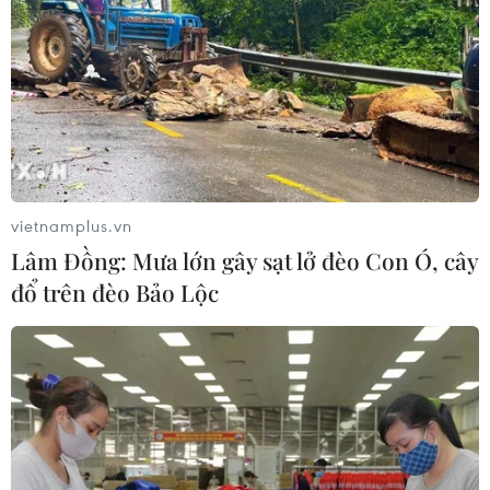
vietnamplus.vn
Lâm Đồng: Mưa lớn gây sạt lở đèo Con Ó, cây
đổ trên đèo Bảo Lộc