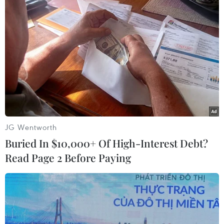
#Facebook
#Đồng tiền điện tử
#Mạng xã hội
#Stablecoin
#Mua hàng trên Facebook
JG Wentworth
Buried In $10,000+ Of High-Interest Debt?
Read Page 2 Before Paying
Theo dõi VietnamPlus