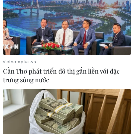
TIN LIÊN QUAN
vietnamplus.vn
Cần Thơ phát triển đô thị gắn liền với đặc
trưng sông nước
Facebook sẽ phát hành tiền điện tử
GlobalCoin vào năm 2020