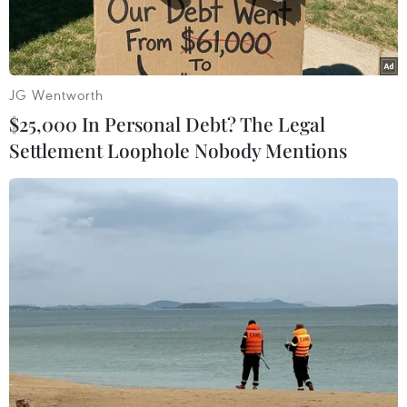
JG Wentworth
$25,000 In Personal Debt? The Legal
Settlement Loophole Nobody Mentions
Ảnh minh họa. (Nguồn: Now The End Begins)
Facebook, mạng xã hội lớn nhất thế giới với hơn
2 tỷ người dùng, dự kiến sẽ công bố những
thông tin cụ thể về đồng tiền điện tử của riêng
họ tại một sự kiện tổ chức vào ngày 18/6 (theo
giờ địa phương).