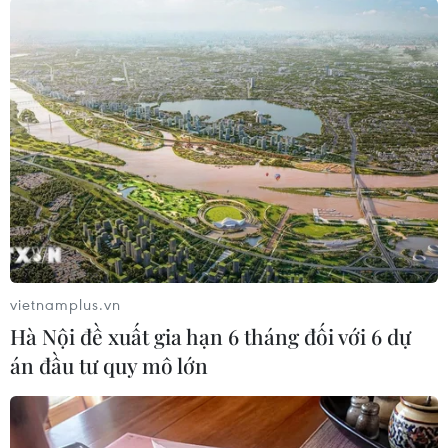
khác, Visa, PayPal và những công ty khác cũng
sẽ có quyền truy cập vào một số hoặc tất cả dữ
liệu tài chính của người dùng Facebook.
Nếu không giải quyết được khúc mắc này một
cách hợp lý, đồng tiền điện tử của Facebook có
khả năng sẽ đối mặt với sự giám sát chặt chẽ
hơn về quy định giữa lúc mạng xã hội này đang
hứng chịu “búa rìu” dư luận do thu thập thông
tin cá nhân của người dùng./.
vietnamplus.vn
(TTXVN/Vietnam+)
Hà Nội đề xuất gia hạn 6 tháng đối với 6 dự
án đầu tư quy mô lớn