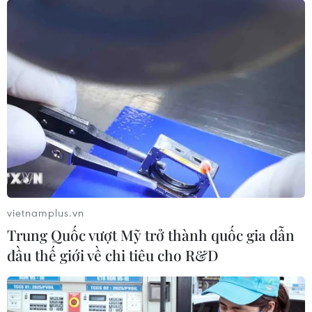
Google và Facebook có một lập luận mới chống lại
những lời kêu gọi để chia tách những gã khổng lồ công
nghệ này: 'Chúng tôi cần phải lớn để đánh bại Trung
Quốc.'
vietnamplus.vn
Trung Quốc vượt Mỹ trở thành quốc gia dẫn
đầu thế giới về chi tiêu cho R&D