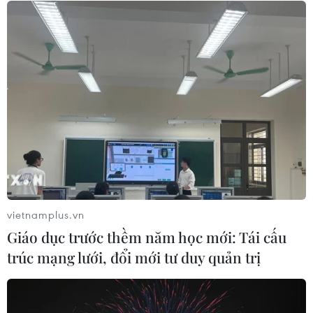
Tổng Biên tập: TRẦN TIẾN DUẨN
Phó Tổng Biên tập: NGUYỄN THỊ TÁM, KHÚC THANH
THỦY
Sở hữu trí tuệ
Quy định sử dụng
RSS
Hỗ trợ
Ngôn ngữ
TTXVN
Dịch vụ tin
Quảng cáo
Liên hệ
vietnamplus.vn
Giáo dục trước thềm năm học mới: Tái cấu
trúc mạng lưới, đổi mới tư duy quản trị
Giấy phép số: 1374/GP-BTTTT do Bộ Thông tin và Truyền thông
cấp ngày 11/9/2008.
Quảng cáo: Phó TBT Nguyễn Thị Tám: 093.5958688, Email: