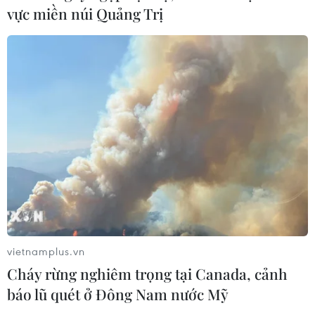
vực miền núi Quảng Trị
doanh nghiệp công nghệ chiến lược
06/08/2026 04:45
Việt Nam hướng tới làm
chủ 10 công nghệ lõi vào năm 2030
06/08/2026 04:38
Xem thêm
vietnamplus.vn
Cháy rừng nghiêm trọng tại Canada, cảnh
báo lũ quét ở Đông Nam nước Mỹ
CƠ QUAN CHỦ QUẢN: THÔNG TẤN XÃ VIỆT NAM