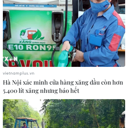
vietnamplus.vn
Hà Nội xác minh cửa hàng xăng dầu còn hơn
5.400 lít xăng nhưng báo hết