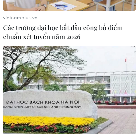
vietnamplus.vn
Các trường đại học bắt đầu công bố điểm
chuẩn xét tuyển năm 2026
Facebook sắp tung ra ứng dụng trả tiền
để người dùng chia sẻ thông tin
12/06/2019 03:24
Ứng dụng mới, được gọi là Study, được ra mắt vài
tháng sau khi ứng dụng nghiên cứu theo dõi người
dùng Facebook Research phải ngừng hoạt động hồi
tháng 1/2019 và nó chỉ có mặt trên Google Play Store.