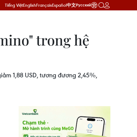
Tiếng Việt
English
Français
Español
中文
Русский
mino" trong hệ
 giảm 1,88 USD, tương đương 2,45%,