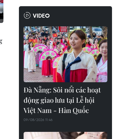
VIDEO
g
Đà Nẵng: Sôi nổi các hoạt
động giao lưu tại Lễ hội
Việt Nam - Hàn Quốc
09/08/2026 11:46