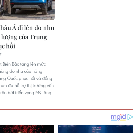
châu Á đi lên do nhu
 lượng của Trung
c hồi
7
t Biển Bắc tăng lên mức
hùng do nhu cầu năng
ung Quốc phục hồi và đồng
hơn đã hỗ trợ thị trường vốn
trộn bởi triển vọng Mỹ tăng