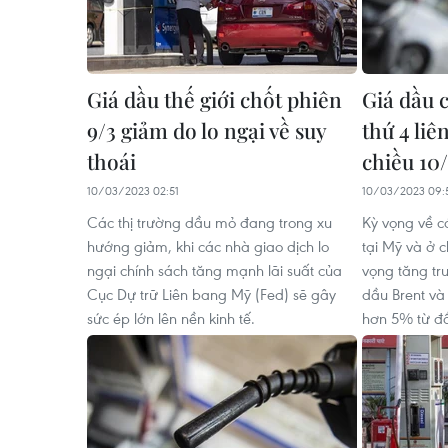
Giá dầu thế giới chốt phiên
Giá dầu 
9/3 giảm do lo ngại về suy
thứ 4 liê
thoái
chiều 10
10/03/2023 02:51
10/03/2023 09:
Các thị trường dầu mỏ đang trong xu
Kỳ vọng về cá
hướng giảm, khi các nhà giao dịch lo
tại Mỹ và ở 
ngại chính sách tăng mạnh lãi suất của
vọng tăng tr
Cục Dự trữ Liên bang Mỹ (Fed) sẽ gây
dầu Brent và
sức ép lớn lên nền kinh tế.
hơn 5% từ đầ