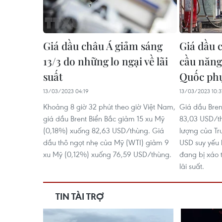
Giá dầu châu Á giảm sáng
Giá dầu 
13/3 do những lo ngại về lãi
cầu năng
suất
Quốc phụ
13/03/2023 04:19
13/03/2023 10:3
Khoảng 8 giờ 32 phút theo giờ Việt Nam,
Giá dầu Bren
giá dầu Brent Biển Bắc giảm 15 xu Mỹ
83,03 USD/t
(0,18%) xuống 82,63 USD/thùng. Giá
lượng của Tr
dầu thô ngọt nhẹ của Mỹ (WTI) giảm 9
USD suy yếu 
xu Mỹ (0,12%) xuống 76,59 USD/thùng.
đang bị xáo 
lãi suất.