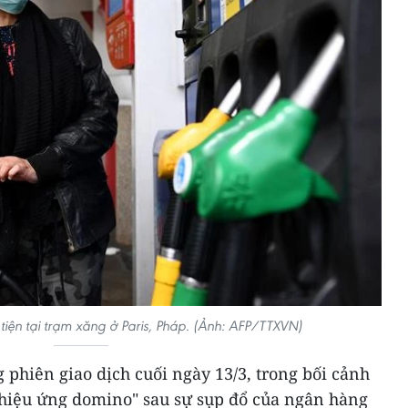
ện tại trạm xăng ở Paris, Pháp. (Ảnh: AFP/TTXVN)
phiên giao dịch cuối ngày 13/3, trong bối cảnh
 "hiệu ứng domino" sau sự sụp đổ của ngân hàng