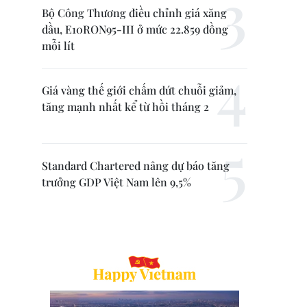
Bộ Công Thương điều chỉnh giá xăng
dầu, E10RON95-III ở mức 22.859 đồng
mỗi lít
Giá vàng thế giới chấm dứt chuỗi giảm,
tăng mạnh nhất kể từ hồi tháng 2
Standard Chartered nâng dự báo tăng
trưởng GDP Việt Nam lên 9,5%