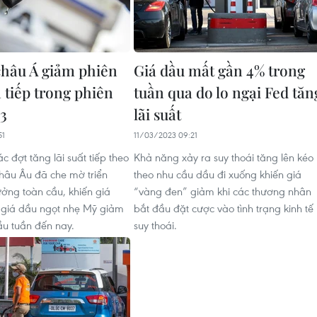
châu Á giảm phiên
Giá dầu mất gần 4% trong
n tiếp trong phiên
tuần qua do lo ngại Fed tăn
/3
lãi suất
51
11/03/2023 09:21
c đợt tăng lãi suất tiếp theo
Khả năng xảy ra suy thoái tăng lên kéo
châu Âu đã che mờ triển
theo nhu cầu dầu đi xuống khiến giá
ưởng toàn cầu, khiến giá
“vàng đen” giảm khi các thương nhân
 giá dầu ngọt nhẹ Mỹ giảm
bắt đầu đặt cược vào tình trạng kinh tế
u tuần đến nay.
suy thoái.