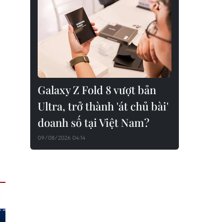
Galaxy Z Fold 8 vượt bản
Ultra, trở thành 'át chủ bài'
doanh số tại Việt Nam?
09/08/2026 04:14