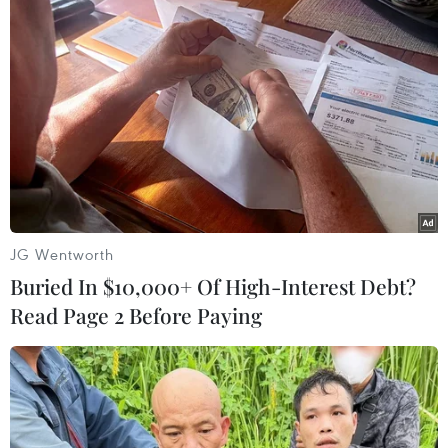
Trong phiên giao dịch ngày 13/2, giá vàng giao
ngay tại thị trường châu Á lên mức 2.023,89
USD/ounce vào lúc 14 giờ 33 phút (theo giờ Việt
Nam) trước khi số liệu lạm phát của Mỹ được
công bố.
(TTXVN/Vietnam+)
JG Wentworth
Buried In $10,000+ Of High-Interest Debt?
Read Page 2 Before Paying