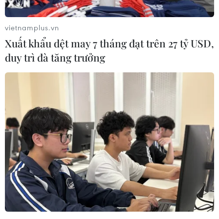
USD/ounce.
vietnamplus.vn
Xuất khẩu dệt may 7 tháng đạt trên 27 tỷ USD,
duy trì đà tăng trưởng
Giá vàng châu Á chịu áp lực đi xuống sau
dự báo mới về lạm phát
12/02/2024 12:45