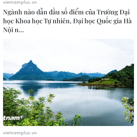
vietnamplus.vn
Nhà phân tích thị trường cho rằng giá vàng tương đối ít
Ngành nào dẫn đầu số điểm của Trường Đại
biến động trong những phiên giao dịch gần đây, khi các
học Khoa học Tự nhiên, Đại học Quốc gia Hà
thị trường tiếp tục chờ đợi những tín hiệu rõ ràng hơn từ
Nội n…
Fed trong việc hạ lãi suất.
vietnamplus.vn