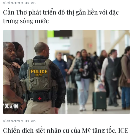
vietnamplus.vn
Cần Thơ phát triển đô thị gắn liền với đặc
Đồng Nai cần chuyển dịch thu hút
trưng sông nước
đầu tư sang tổ chức chuỗi giá trị
07/08/2026 11:18
Có 50 cơ sở kiểm nghiệm được GACC
chấp nhận phục vụ xuất khẩu mít,
sầu riêng
07/08/2026 10:27
Xem thêm
vietnamplus.vn
Chiến dịch siết nhập cư của Mỹ tăng tốc, ICE