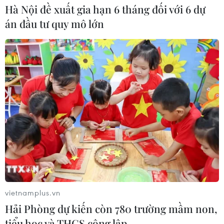
Hà Nội đề xuất gia hạn 6 tháng đối với 6 dự
Canada chạy đua đạt thỏa thuận
án đầu tư quy mô lớn
trước khi thuế quan mới của Mỹ có
hiệu lực
09/08/2026 02:03
Khoa học công nghệ sẽ trở thành
động lực mới của quan hệ Việt Nam-
Australia
09/08/2026 02:01
Thị trường vaccine thế giới chuyển
hướng sang người cao tuổi
08/08/2026 15:01
vietnamplus.vn
Hải Phòng dự kiến còn 780 trường mầm non,
tiểu học và THCS công lập