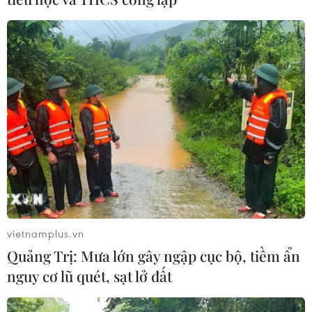
Chuyên gia Nhật Bản nói Việt Nam
nên ưu tiên sản xuất và đóng gói chip
bán dẫn
08/08/2026 13:28
Nông sản Việt Nam còn nhiều dư địa
tại thị trường Algeria
08/08/2026 12:55
Động lực mới cho hợp tác thương
mại Việt Nam-Australia
vietnamplus.vn
08/08/2026 12:20
Quảng Trị: Mưa lớn gây ngập cục bộ, tiềm ẩn
nguy cơ lũ quét, sạt lở đất
Mỹ chi hơn 2 tỷ USD thúc đẩy ngành