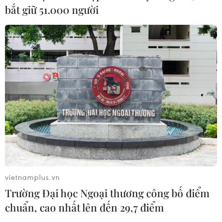
bắt giữ 51.000 người
CƠ QUAN CHỦ QUẢN: THÔNG TẤN XÃ VIỆT NAM
Tổng Biên tập: TRẦN TIẾN DUẨN
Phó Tổng Biên tập: NGUYỄN THỊ TÁM, KHÚC THANH
THỦY
Sở hữu trí tuệ
Quy định sử dụng
RSS
Hỗ trợ
Ngôn ngữ
TTXVN
Dịch vụ tin
Quảng cáo
Liên hệ
vietnamplus.vn
Trường Đại học Ngoại thương công bố điểm
chuẩn, cao nhất lên đến 29,7 điểm
Giấy phép số: 1374/GP-BTTTT do Bộ Thông tin và Truyền thông