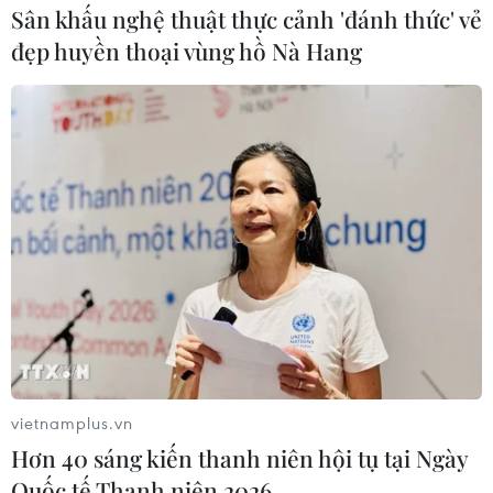
Sân khấu nghệ thuật thực cảnh 'đánh thức' vẻ
Giá vàng đi ngang trong chiều 9/2 khi
đẹp huyền thoại vùng hồ Nà Hang
đồng USD mạnh
09/02/2024 10:53
Nhà giao dịch kim loại quý Hugo Pascal tại InProved
cho rằng nhu cầu của Trung Quốc không cao do thị
trường nghỉ Tết và căng thẳng gia tăng ở Trung Đông
đã khiến giá vàng đi ngang.
vietnamplus.vn
Hơn 40 sáng kiến thanh niên hội tụ tại Ngày
Quốc tế Thanh niên 2026