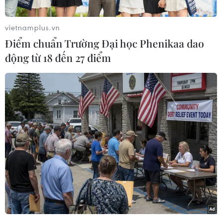
13/2, do báo cáo lạm phát của Mỹ mạnh hơn dự
kiến đã làm giảm triển vọng Cục Dữ trữ Liên
vietnamplus.vn
bang Mỹ (Fed) sẽ sớm cắt giảm lãi suất.
Điểm chuẩn Trường Đại học Phenikaa dao
Cụ thể, cuối phiên này, tại sàn giao dịch COMEX
động từ 18 đến 27 điểm
của Mỹ, giá vàng giao ngay giảm 1,3%, xuống
mức 1.993,29 USD/ounce, mức thấp nhất kể từ
ngày 13/12. Trong khi đó, giá vàng giao kỳ hạn
của Mỹ giảm 1,3%, xuống còn 2007,2
USD/ounce.
Dữ liệu mới nhất từ Bộ Lao động Mỹ cho hay,
Chỉ số giá tiêu dùng (CPI) của Mỹ trong tháng
1/2024 đã tăng 0,3% so với tháng trước đó và
tăng 3,1% so với cùng kỳ năm 2023, do chi phí
nhà ở và chăm sóc sức khỏe tăng. Kết quả này
cao hơn dự báo của các nhà kinh tế học trong