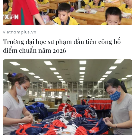
vietnamplus.vn
Trường đại học sư phạm đầu tiên công bố
điểm chuẩn năm 2026
Giá vàng thế giới giảm trước khi Mỹ công
bố số liệu lạm phát
13/02/2024 03:32
Vào lúc 1h47 sáng 13/2 (giờ Việt Nam), giá vàng giao
ngay giảm 0,2% xuống 2.020,97 USD/ounce; giá vàng
giao kỳ hạn của Mỹ cũng giảm 0,3% xuống 2.033