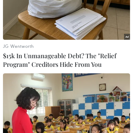
chốt lời
Giá vàng tăng phiên thứ tư liên tiếp, chạm mức
cao nhất trong 7 tuần
Giá vàng thế giới tăng mạnh nhất kể từ tháng
Hai
JG Wentworth
$15k In Unmanageable Debt? The "Relief
Giá vàng ngày 5/8: Bảng giá tại các công ty
Program" Creditors Hide From You
vàng bạc đá quý
TIN LIÊN QUAN