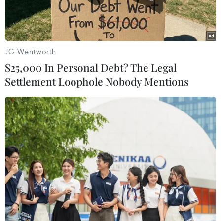
JG Wentworth
$25,000 In Personal Debt? The Legal
Settlement Loophole Nobody Mentions
Vàng trang sức được bày bán tại tiệm kim hoàn ở Erbil, Iraq.
(Ảnh: THX/TTXVN)
Giá vàng thế giới đã giảm xuống dưới ngưỡng
quan trọng 2.000 USD/ounce và chạm mức thấp
nhất trong hai tháng vào phiên giao dịch ngày