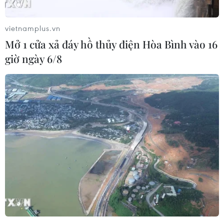
06/08/2026 04:45
vietnamplus.vn
Mở 1 cửa xả đáy hồ thủy điện Hòa Bình vào 16
Chủ động nguồn điện phục vụ Hội
giờ ngày 6/8
nghị cấp cao APEC 2027
06/08/2026 04:31
Từ mở rộng số lượng đến nâng cao
chất lượng doanh nghiệp tư nhân ở
Tây Ninh
06/08/2026 04:23
Alphabet cải tổ hàng ngũ lãnh đạo
giữa cuộc đua AGI
06/08/2026 04:22