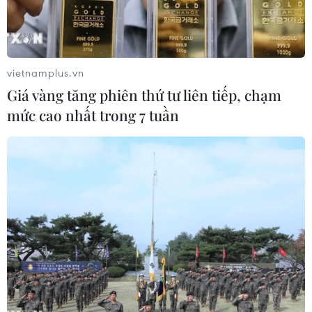
Eugene Fama và RobertShiller đã trở thành chủ
nhân Giải Nobel Kinh tế 2013 nhờ nghiên cứu
mang tínhđột phá dự báo các xu hướng của thị
trường mua bán tài sản.
vietnamplus.vn
Giá vàng tăng phiên thứ tư liên tiếp, chạm
Hansen và Fama là các giáo sư Đại học Chicago,
mức cao nhất trong 7 tuần
trong khi Shiller là giáosư Đại học Yale thuộc
bang Connecticut.
Tuyên bố của RSAS nêu rõ ba nhà kinh tế trên
được vinh danh "vì đã đặt nềnmóng cho những
hiểu biết hiện nay về các mức giá mua bán tài
sản. Điều này mộtmặt phụ thuộc vào sự dao
động lên xuống của rủi ro và và thái độ trước
rủi ro,và một mặt phụ thuộc vào các xu hướng
hành vi cũng như những tương tác của