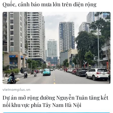
hàng này./.
Quốc, cảnh báo mưa lớn trên diện rộng
(Vietnam+)
vietnamplus.vn
Dự án mở rộng đường Nguyễn Tuân tăng kết
nối khu vực phía Tây Nam Hà Nội
#Nobel Kinh tế 2013
#Alfred Nobel
#Thị trường