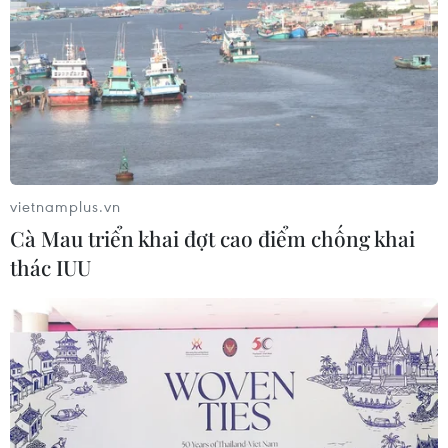
Chọn đúng đầu tàu: Danh mục
doanh nghiệp nhà nước mạnh và bài
toán giao nhiệm vụ
06/08/2026 00:56
Xem thêm
vietnamplus.vn
Cà Mau triển khai đợt cao điểm chống khai
thác IUU
CƠ QUAN CHỦ QUẢN: THÔNG TẤN XÃ VIỆT NAM
Tổng Biên tập: TRẦN TIẾN DUẨN
Phó Tổng Biên tập: NGUYỄN THỊ TÁM, KHÚC THANH
THỦY