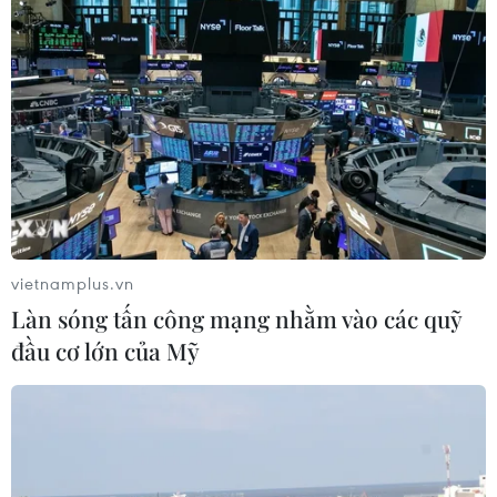
Giá vàng trong nước tiếp tục tăng,
SJC lên ngưỡng 143,3 triệu đồng mỗi
lượng
06/08/2026 02:12
Triều Tiên mở đường bay Bình
Nhưỡng-Wonsan Kalma thúc đẩy du
lịch
vietnamplus.vn
06/08/2026 02:05
Làn sóng tấn công mạng nhằm vào các quỹ
đầu cơ lớn của Mỹ
Giá vàng ngày 6/8: Bảng giá tại các
công ty vàng bạc đá quý
06/08/2026 01:54