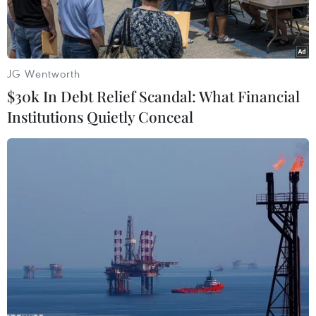
JG Wentworth
$30k In Debt Relief Scandal: What Financial
Institutions Quietly Conceal
Ảnh chỉ có tính minh họa. (Ảnh: Thế Duyệt/TTXVN)
Hầu hết các sở ngành, doanh nghiệp và đơn vị
sản xuất kinh doanh xăng dầu tại khu vực phía
Nam đã chuẩn bị sẵn sàng cho việc kinh doanh