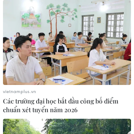
Vận hành cung cấp xăng dầu tại PV Oil Nhà Bè. (Ảnh: Huy
Hùng/TTXVN)
Tuy nhiên, ông Nguyễn Phương Đông, Phó giám
đốc Sở Công Thương Thành phố Hồ Chí Minh,
cho biết tính đến ngày 6/12, mới có 240/534 cửa
hàng xăng dầu trên địa bàn Thành phố Hồ Chí
Minh tham gia phân phối xăng E5 (chiếm tỷ lệ
vietnamplus.vn
45%), sản lượng tiêu thụ bình quân đạt 8.053
Các trường đại học bắt đầu công bố điểm
m3/tháng. Để đẩy mạnh chủ trương của Chính
chuẩn xét tuyển năm 2026
phủ về kinh doanh phổ biến xăng sinh học E5,
dự kiến từ ngày 1/1/2018, Sở Công Thương
Thành phố Hồ Chí Minh đã yêu cầu lực lượng