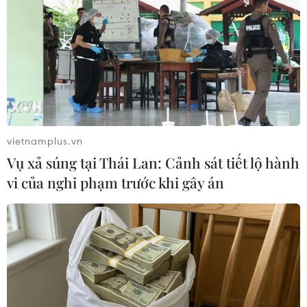
vietnamplus.vn
Vụ xả súng tại Thái Lan: Cảnh sát tiết lộ hành
Bồn chứa nhiên liệu xăng sinh học E5. (Ảnh: Huy Hùng/TTXVN)
vi của nghi phạm trước khi gây án
Ở góc độ doanh nghiệp, ông Lê Xuân Trình, Phó
Tổng giám đốc Công ty Dầu Việt Nam (PVOil),
cho biết các đơn vị sản xuất kinh doanh đối mặt
với thách thức về việc truyền thông, bởi chỉ
những doanh nghiệp lớn mới đủ chi phí. Ngoài
ra, doanh nghiệp không đủ tiềm lực cho việc