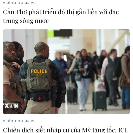
vietnamplus.vn
Cần Thơ phát triển đô thị gắn liền với đặc
trưng sông nước
Petrolimex triển khai bán xăng E5 thay
thế RON 92 từ đầu năm 2018
13/09/2017 02:59
Petrolimex sẽ triển khai kinh doanh xăng E5 RON 92
trên toàn hệ thống phân phối, thay thế hoàn toàn xăng
khoáng RON 92 từ ngày 1/1/2018.
vietnamplus.vn
Chiến dịch siết nhập cư của Mỹ tăng tốc, ICE