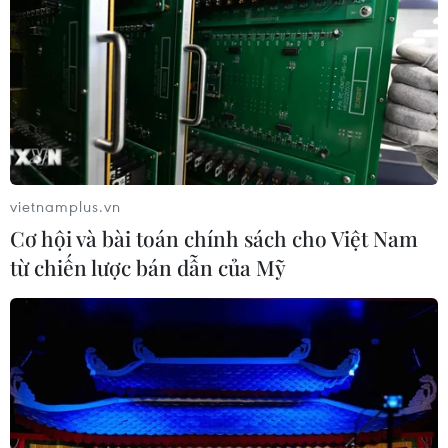
tra, nắm tình hình và tháo gỡ khó khăn cho
doanh nghiệp./.
(TTXVN/Vietnam+)
vietnamplus.vn
Cơ hội và bài toán chính sách cho Việt Nam
từ chiến lược bán dẫn của Mỹ