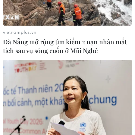
vietnamplus.vn
Đà Nẵng mở rộng tìm kiếm 2 nạn nhân mất
TIN LIÊN QUAN
tích sau vụ sóng cuốn ở Mũi Nghê