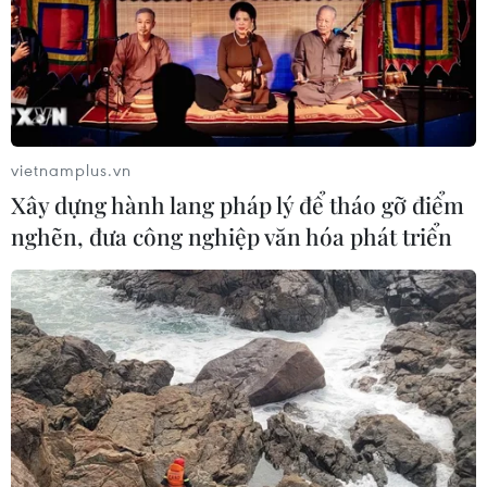
#Xăng E5
#Xăng sinh học
#Xăng RON 92
#Bộ Công Thương
#Petrolimex
#PVOil
#tin tức
#tin tức mới nhất
#tin tức 24h
#tin tức mới nhất trong ngày
#tin tức thời sự
#tin tức hot
#tin tức an ninh
#tin tức hot
#an ninh
vietnamplus.vn
#an ninh nghệ an
#thời sự
#thời sự hôm nay
Xây dựng hành lang pháp lý để tháo gỡ điểm
#bản tin thời sự
#tội phạm
#truy nã
nghẽn, đưa công nghiệp văn hóa phát triển
#tội phạm hình sự
#hình sự
#công an
#vụ án
#phạm pháp
#pháp luật
#pháp đình
#xã hội
#an ninh xã hội
#chính trị
#VietnamPlus
#Vietnam
#Plus
Theo dõi VietnamPlus