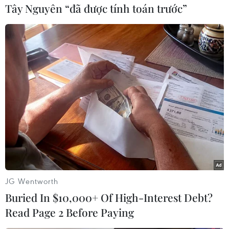
Tây Nguyên “đã được tính toán trước”
#Laptop
#Giáo hoàng Francis
#Donald Trump
#Phán xét
#Người tị nạn
#Biên giới
#Mexico
#Nhập cư
Mỹ
Theo dõi VietnamPlus
JG Wentworth
Buried In $10,000+ Of High-Interest Debt?
Read Page 2 Before Paying