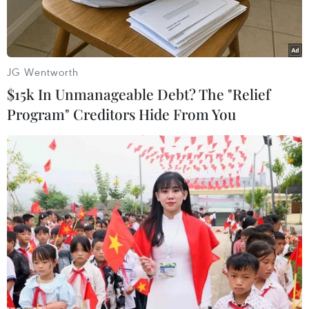
JG Wentworth
$15k In Unmanageable Debt? The "Relief
Program" Creditors Hide From You
Giáo hoàng Francis (trái) và Tổng thống đắc cử Mỹ Donald
Trump. (Nguồn: ABC News)
Giáo hoàng Francis đã từ chối việc đưa ra phán
xét mang tính cá nhân đối với Tổng thống đắc
cử Mỹ Donald Trump trong cuộc trả lời phỏng
vấn báo La Repubblica của Italy ngày 11/11,
đồng thời nói rằng ông chỉ quan tâm đến sự tác
động do những lựa chọn của các chính trị gia
gây ra đối với người nghèo.