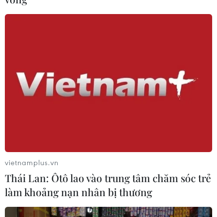
các quỹ đầu cơ lớn của Mỹ
06/08/2026 06:47
Anh công bố kết quả điều tra ban
đầu vụ đâm dao ở trung tâm London
06/08/2026 06:00
Hàn Quốc tăng cường giải pháp
ngăn chặn đánh bạc trực tuyến trong
quân đội
vietnamplus.vn
06/08/2026 04:52
Thái Lan: Ôtô lao vào trung tâm chăm sóc trẻ
làm khoảng nạn nhân bị thương
Khẩn trường khám nghiệm
hiện trường, điều tra nguyên nhân