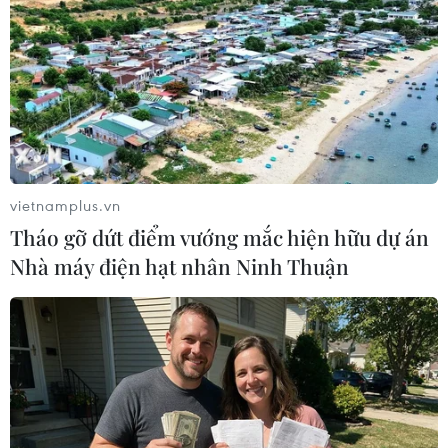
hòa bình ở Syria
29/09/2016 12:28
Giáo hoàng Francis đã kêu gọi cộng đồng quốc tế làm
tất cả những gì có thể để đem lại hòa bình cho Syria nói
riêng và Trung Đông nói chung.
vietnamplus.vn
Tháo gỡ dứt điểm vướng mắc hiện hữu dự án
Nhà máy điện hạt nhân Ninh Thuận