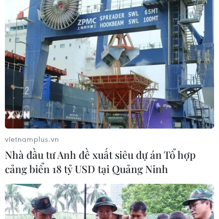
vietnamplus.vn
Nhà đầu tư Anh đề xuất siêu dự án Tổ hợp
cảng biển 18 tỷ USD tại Quảng Ninh