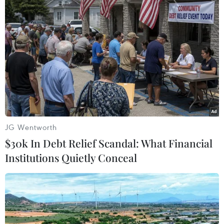
bị đánh đồng với chủ nghĩa khủng bố và cảnh báo
châu Âu đang đẩy các thanh niên của lục địa này vào
vòng tay của những kẻ cực đoan.
JG Wentworth
$30k In Debt Relief Scandal: What Financial
Institutions Quietly Conceal
Giáo hoàng kêu gọi thế giới chung sức vì