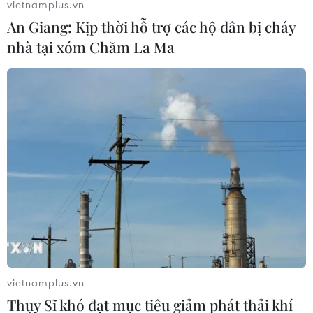
vietnamplus.vn
An Giang: Kịp thời hỗ trợ các hộ dân bị cháy
nhà tại xóm Chăm La Ma
vietnamplus.vn
Thụy Sĩ khó đạt mục tiêu giảm phát thải khí