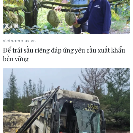
Xem thêm
vietnamplus.vn
Để trái sầu riêng đáp ứng yêu cầu xuất khẩu
bền vững
CƠ QUAN CHỦ QUẢN: THÔNG TẤN XÃ VIỆT NAM
Tổng Biên tập: TRẦN TIẾN DUẨN
Phó Tổng Biên tập: NGUYỄN THỊ TÁM, KHÚC THANH
THỦY
Sở hữu trí tuệ
Quy định sử dụng
RSS
Hỗ trợ