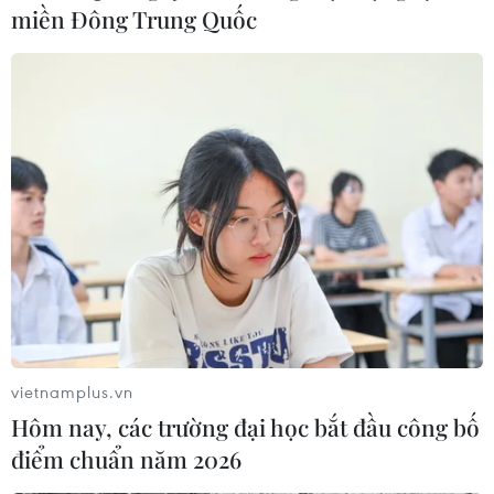
Doanh thu AI của Microsoft phụ
miền Đông Trung Quốc
thuộc phần lớn vào đối tác OpenAI
06/08/2026 06:31
Tây Ninh: Tạo điều kiện hình thành
doanh nghiệp công nghệ chiến lược
06/08/2026 04:45
Việt Nam hướng tới làm
chủ 10 công nghệ lõi vào năm 2030
06/08/2026 04:38
vietnamplus.vn
Hôm nay, các trường đại học bắt đầu công bố
điểm chuẩn năm 2026
Ngày An ninh mạng Việt Nam: Kiến