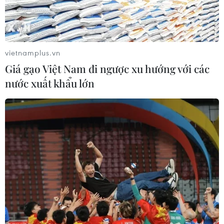
Google Wallet cho phép phụ huynh
thiết lập số dư an toàn của con cái
vietnamplus.vn
06/08/2026 23:44
Giá gạo Việt Nam đi ngược xu hướng với các
nước xuất khẩu lớn
ChatGPT cung cấp tính năng chat
không giới hạn cho người dùng miễn
phí
06/08/2026 23:32
Phát hiện lỗ hổng bảo mật nghiêm
trọng trên loạt trình duyệt tích hợp
AI
06/08/2026 15:57