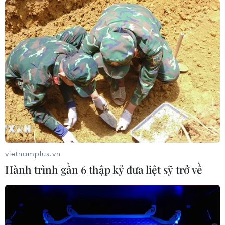
tạo không gian mạng an toàn, nhân
văn
06/08/2026 02:49
Thủ tướng Lê Minh Hưng
phát động hưởng ứng ngày An ninh
mạng Việt Nam
06/08/2026 02:39
Xem thêm
vietnamplus.vn
Hành trình gần 6 thập kỷ đưa liệt sỹ trở về
CƠ QUAN CHỦ QUẢN: THÔNG TẤN XÃ VIỆT NAM