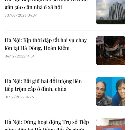
gần 360 căn nhà ở xã hội
30/03/2023 04:37
Hà Nội: Kịp thời dập tắt hai vụ cháy
lớn tại Hà Đông, Hoàn Kiếm
04/12/2022 14:54
Hà Nội: Bắt giữ hai đối tượng liên
tiếp trộm cắp ở đình, chùa
01/12/2022 14:26
Hà Nội: Dừng hoạt động Trụ sở Tiếp
công dân tại Hà Đông để sửa chữa