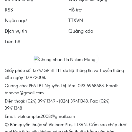
RSS
Hỗ trợ
Ngôn ngữ
TTXVN
Dịch vụ tin
Quảng cáo
Liên hệ
Giấy phép số: 1374/GP-BTTTT do Bộ Thông tin và Truyền thông
cấp ngày 11/9/2008.
Quảng cáo: Phó TBT Nguyễn Thị Tám: 093.5958688, Email:
tamvna@gmail.com
Điện thoại: (024) 39411349 - (024) 39411348, Fax: (024)
39411348
Email:
vietnamplus2008@gmail.com
© Bản quyền thuộc về VietnamPlus, TTXVN. Cấm sao chép dưới
mọi hình thức nếu không có sự chấp thuận bằng văn bản.