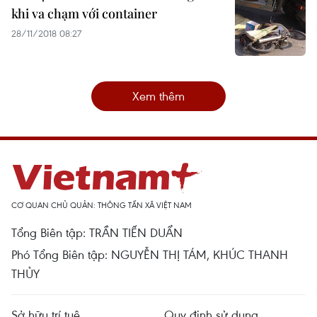
khi va chạm với container
28/11/2018 08:27
Xem thêm
CƠ QUAN CHỦ QUẢN: THÔNG TẤN XÃ VIỆT NAM
Tổng Biên tập: TRẦN TIẾN DUẨN
Phó Tổng Biên tập: NGUYỄN THỊ TÁM, KHÚC THANH
THỦY
Sở hữu trí tuệ
Quy định sử dụng