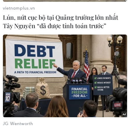
vietnamplus.vn
Lún, nứt cục bộ tại Quảng trường lớn nhất
Tây Nguyên “đã được tính toán trước”
Đã xác định phương tiện
Xe khách lao xuống hố sâu
khiến hàng loạt ôtô thủng
bên đường, 18 hành khách
lốp trên cao tốc Bắc-Nam
thoát nạn
07/08/2026 10:03
07/08/2026 08:39
Dự án đường sắt nhẹ Phú
Bộ Xây dựng yêu cầu đầu tư
Quốc sẽ vận hành chạy thử
hệ thống trạm sạc điện
nghiệm vào giữa năm 2027
trên cao tốc Bắc-Nam
JG Wentworth
07/08/2026 08:28
07/08/2026 08:15