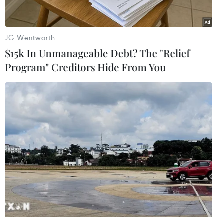
JG Wentworth
$15k In Unmanageable Debt? The "Relief
Program" Creditors Hide From You
Tháng 12/2026 hoàn thành
Lào Cai: Đứt gãy 30m
mở rộng đoạn cao tốc
đường tỉnh 161 sau mưa
Thành phố Hồ Chí Minh-
lớn, giao thông bị chia cắt
Long Thành
07/08/2026 10:08
07/08/2026 10:29