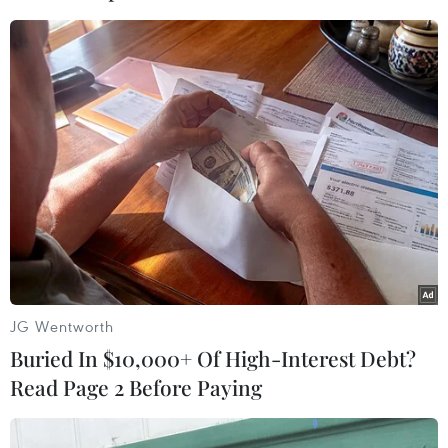
kết gỗ ở hành lang an toàn
Premia của Hàn Quốc nối
giao thông Quốc lộ 22B
lại đường bay Incheon-TP
Hồ Chí Minh
07/08/2026 04:31
07/08/2026 04:28
Khẩn trương phân luồng
Nhanh chóng hoàn thiện
giao thông sau vụ sạt lở
dự án kết nối vùng, sân bay
trên tuyến ĐT161 ở Lào Cai
Long Thành
JG Wentworth
07/08/2026 02:37
06/08/2026 15:07
Buried In $10,000+ Of High-Interest Debt?
Read Page 2 Before Paying