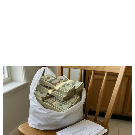
So với các phương tiện vận tải hành khách khác, tàu điện Cát Linh-Hà
Đông có những ưu điểm vượt trội, và đó cũng là lý do khiến người dân
đón nhận loại hình vận tải mới này.
Báo điện tử VietnamPlus đã thực hiện một cuộc khảo sát với nhiều hành
khách đi tàu, tìm ra 5 lý do người dân lựa chọn tàu điện thay cho
phương tiện cá nhân, vốn là thói quen trong việc di chuyển của người
dân./.
Lâm Phan - Hoàng Đạt
(Vietnam+)
#Cát Linh
#Hà Đông
#VietnamPlus
#phương tiện cá nhân
#người dân
TP. Hà Nội