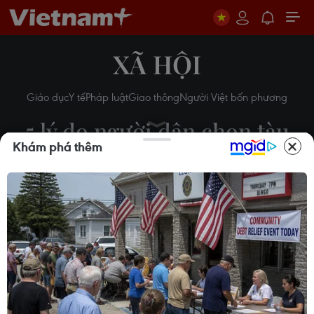
XÃ HỘI
Giáo dục
Y tế
Pháp luật
Giao thông
Người Việt bốn phương
5 lý do người dân chọn tàu
Khám phá thêm
Cát Linh-Hà Đông làm
phương tiện đi lại
Lâm Phan - Hoàng Đạt
11/11/2021 01:48