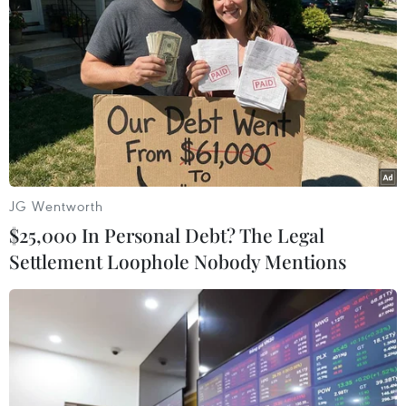
Hà Nội tăng tốc thi công
Đồng Nai yêu cầu đẩy
đường Vành đai 1 đoạn
nhanh tiến độ dự án kết
Hoàng Cầu-Voi Phục
nối vùng, sân bay Long
Thành
06/08/2026 09:07
06/08/2026 09:05
JG Wentworth
$25,000 In Personal Debt? The Legal
Settlement Loophole Nobody Mentions
Cầu Đắk Lung sập sau cú
Dự án mở rộng đường
tông của xe tải cẩu, 2 người
Nguyễn Tuân tăng kết nối
thoát chết
khu vực phía Tây Nam Hà