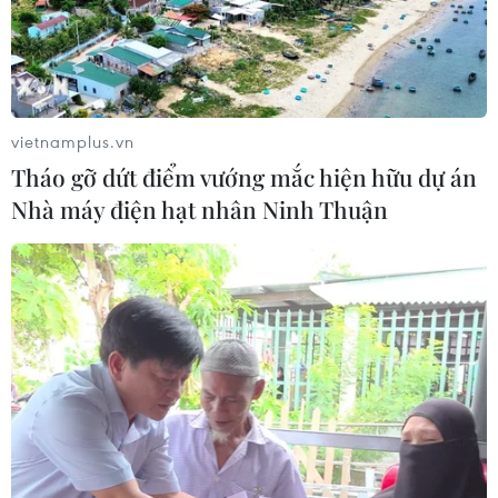
TP Hồ Chí Minh: Dự án mở
Đầu tư hơn 6.209 tỷ đồng
rộng đường Phạm Văn
hoàn thiện hạ tầng dùng
Bạch vẫn dang dở sau 20
chung Bến cảng Liên
năm
Chiểu
vietnamplus.vn
06/08/2026 06:56
06/08/2026 06:28
Tháo gỡ dứt điểm vướng mắc hiện hữu dự án
Nhà máy điện hạt nhân Ninh Thuận
Quảng Trị: Xử phạt tài xế
Mưa dông khiến hàng chục
vượt đường ngang có tín
chuyến bay tới Nội Bài
hiệu cảnh báo đường sắt
không thể hạ cánh
06/08/2026 05:10
06/08/2026 04:37