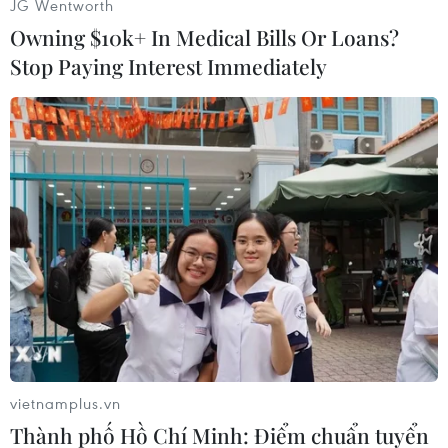
JG Wentworth
(Vietnam+)
Owning $10k+ In Medical Bills Or Loans?
Stop Paying Interest Immediately
#Infographics
#Đường sắt đô thị Hà Nội
vietnamplus.vn
#Đường sắt đô thị Cát Linh-Hà Đông
#Trải nghiệm tàu
Thành phố Hồ Chí Minh: Điểm chuẩn tuyển
#Giá vé
TP. Hà Nội