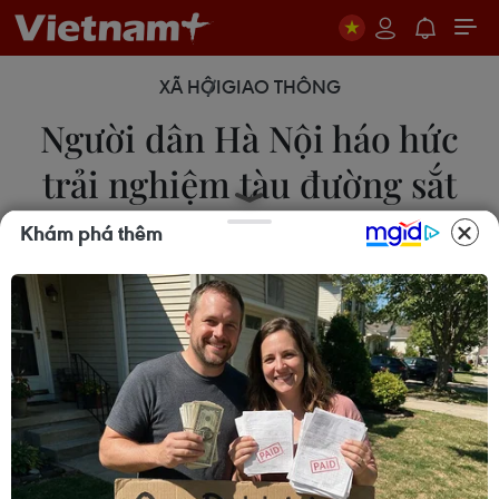
XÃ HỘI
GIAO THÔNG
Người dân Hà Nội háo hức
trải nghiệm tàu đường sắt
Cát Linh-Hà Đông
Khám phá thêm
Thanh Trà
08/11/2021 04:23
Đường sắt đô thị Cát Linh-Hà Đông đã đón hàng
chục nghìn lượt người dân đi trải nghiệm tàu ngay
sau khi được đưa vào khai thác thương mại.