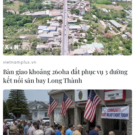
vietnamplus.vn
Bàn giao khoảng 260ha đất phục vụ 3 đường
kết nối sân bay Long Thành
Người dân Thủ đô lần đầu trải nghiệm
đường sắt đô thị Cát Linh-Hà Đông
06/11/2021 05:37
Bắt đầu từ 7 giờ sáng ngày 6/11, rất đông người dân đã