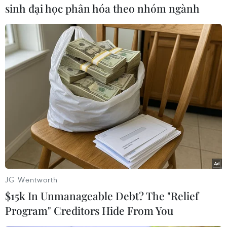
sinh đại học phân hóa theo nhóm ngành
Theo dõi VietnamPlus
TIN LIÊN QUAN
JG Wentworth
$15k In Unmanageable Debt? The "Relief
Program" Creditors Hide From You