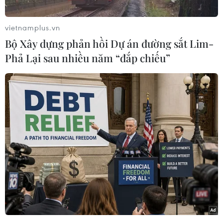
vietnamplus.vn
Bộ Xây dựng phản hồi Dự án đường sắt Lim-
Phả Lại sau nhiều năm “đắp chiếu”
(Nhấp chuột vào ảnh để xem kích thước chuẩn)
Sau khi tiếp nhận bàn giao và đưa vào khai thác
thương mại, theo thống kê của Công ty Trách
nhiệm hữu hạn Một thành viên Đường sắt đô thị
Hà Nội (Metro Hà Nội), trong ngày đầu tiên
(6/11), đường sắt đô thị Cát Linh-Hà Đông đã có
25.680 người dân đi trải nghiệm tàu./.
Thanh Trà