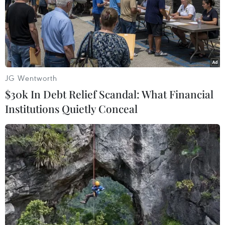
có mặt tại nhà ga Cát Linh để chung vui và hào hứng
được trải nghiệm những chuyến tàu đầu tiên của dự án
đường sắt đô thị Cát Linh-Hà Đông.
JG Wentworth
$30k In Debt Relief Scandal: What Financial
Institutions Quietly Conceal