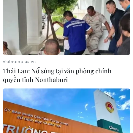
vietnamplus.vn
Thái Lan: Nổ súng tại văn phòng chính
quyền tỉnh Nonthaburi