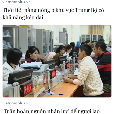
vietnamplus.vn
Thời tiết nắng nóng ở khu vực Trung Bộ có
khả năng kéo dài
Gần 25.700 người dân đi trải nghiệm tàu
đường sắt Cát Linh-Hà Đông
07/11/2021 03:31
Đường sắt đô thị Cát Linh-Hà Đông đã đón hàng chục
nghìn lượt người dân đi trải nghiệm tàu ngay sau khi
được đưa vào khai thác thương mại.
vietnamplus.vn
'Tuần hoàn nguồn nhân lực' để người lao