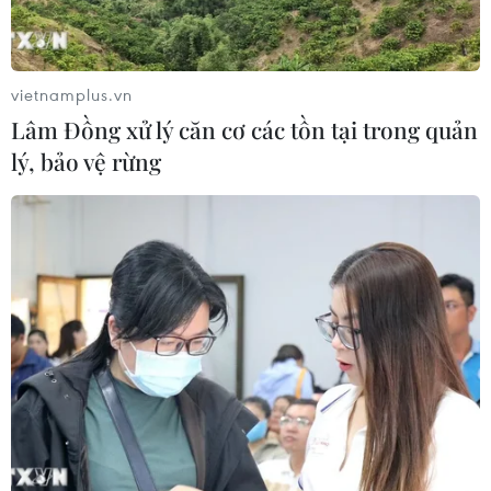
vietnamplus.vn
Lâm Đồng xử lý căn cơ các tồn tại trong quản
lý, bảo vệ rừng
TIN CÙNG CHUYÊN MỤC
Bàn giao khoảng 260ha đất phục vụ 3
đường kết nối sân bay Long Thành
10/08/2026 09:07
Sun PhuQuoc Airways mở rộng đội