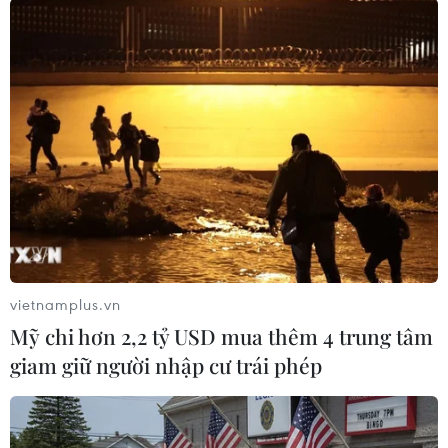
Giải Marathon Quốc tế “Chạy trên cung đường
Hạnh Phúc” tỉnh Hà Giang 2019 là cơ hội nhằm
gắn kết, tăng cường giao lưu, hợp tác phát triển
thể dục thể thao giữa tỉnh Hà Giang với các tỉnh,
thành trong cả nước và các đoàn vận động viên
quốc tế./.
(TTXVN/Vietnam+)
vietnamplus.vn
Mỹ chi hơn 2,2 tỷ USD mua thêm 4 trung tâm
giam giữ người nhập cư trái phép