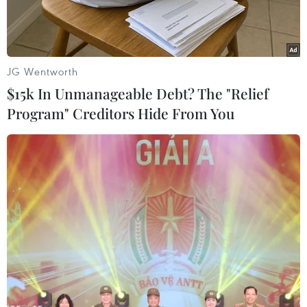
JG Wentworth
$15k In Unmanageable Debt? The "Relief
Program" Creditors Hide From You
Các vận động viên xuất phát chạy cự ly 10km. (Ảnh: Minh
Tâm/TTXVN)
Nằm trong chuỗi các hoạt động Lễ hội 100 năm
Chợ tình Khâu Vai và công bố Bằng tái công
nhận Công viên Địa chất toàn cầu UNESCO Cao