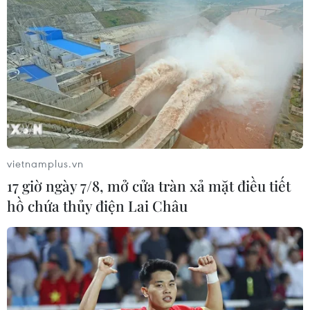
Campuchia: Vì sao thầy trò HLV Kim
Sang-sik cần giành ngôi đầu bảng?
06/08/2026 11:05
Nhận định Việt Nam vs Campuchia:
'Phù thủy Kim' sẽ xoay tua toan tính
đường dài?
06/08/2026 08:25
vietnamplus.vn
17 giờ ngày 7/8, mở cửa tràn xả mặt điều tiết
HLV Kim Sang-sik: 'Tuyển Việt Nam
hồ chứa thủy điện Lai Châu
hướng tới chiến thắng để giữ ngôi
đầu bảng'
06/08/2026 07:25
Chủ tịch Liên đoàn Bóng đá thế giới