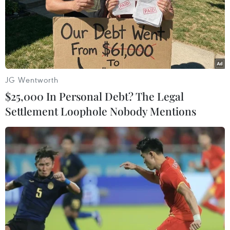
Giải marathon quốc tế Di sản Hà Nội năm 2018 được tổ
chức với sự tham gia của hơn 2.600 vận động viên
chuyên nghiệp và bán chuyên nghiệp.
JG Wentworth
$25,000 In Personal Debt? The Legal
Settlement Loophole Nobody Mentions
Giải Marathon Techcombank Thành phố