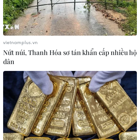
vietnamplus.vn
Nứt núi, Thanh Hóa sơ tán khẩn cấp nhiều hộ
dân