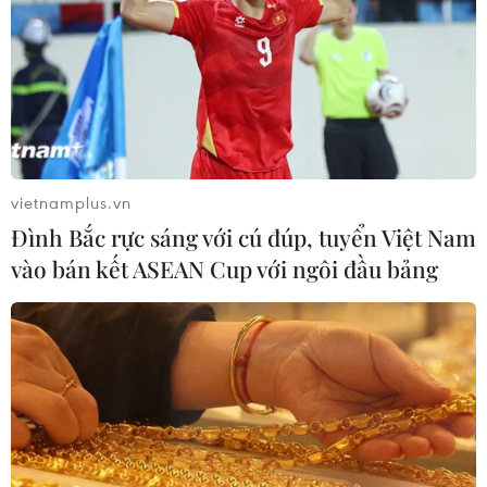
chịu sức ép chưa từng có
06/08/2026 04:12
Futsal Việt Nam bất bại sau trận hòa
khó tin trước chủ nhà Thái Lan
06/08/2026 02:38
vietnamplus.vn
Đình Bắc rực sáng với cú đúp, tuyển Việt Nam
vào bán kết ASEAN Cup với ngôi đầu bảng
Khai mạc Vòng loại môn Bóng rổ Đại
hội Thể thao sinh viên toàn quốc
năm 2026
05/08/2026 11:57
Toàn cảnh ASEAN Cup: Thái
Lan "thắng như chẻ tre", thách thức