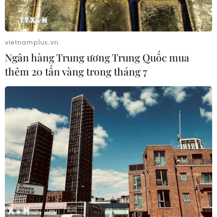
vietnamplus.vn
Ngân hàng Trung ương Trung Quốc mua
thêm 20 tấn vàng trong tháng 7
TIN CÙNG CHUYÊN MỤC
ASEAN Cup 2026: Truyền thông
châu Á ca ngợi chiến thắng của tuyển
Việt Nam
07/08/2026 22:58