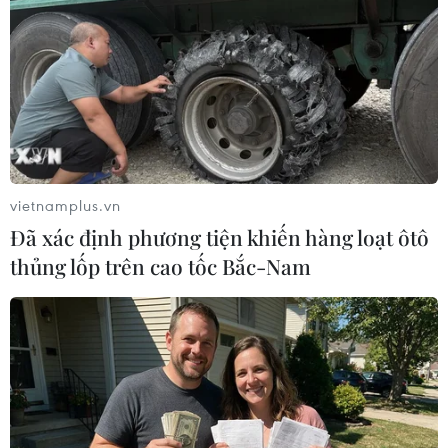
TIN LIÊN QUAN
vietnamplus.vn
Đã xác định phương tiện khiến hàng loạt ôtô
thủng lốp trên cao tốc Bắc-Nam
Hơn 2.600 vận động viên dự Giải
marathon quốc tế Di sản Hà Nội
21/10/2018 11:06