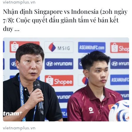
vietnamplus.vn
Nhận định Singapore vs Indonesia (20h ngày
7/8): Cuộc quyết đấu giành tấm vé bán kết
duy …
Hơn 9.000 người tham gia Giải marathon
Thành phố Hồ Chí Minh 2019
13/01/2019 08:44
Toàn bộ tiền thu được từ Giải marathon Thành phố Hồ
Chí Minh 2019 được dùng hỗ trợ cho người khuyết tật,
nạn nhân chất độc da cam.
vietnamplus.vn