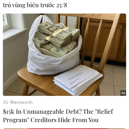
trú vùng biên trước 25/8
#Hà Nội
#Giao thông đô thị
#Xe buýt
#Cầu vượt
TP. Hà Nội
JG Wentworth
$15k In Unmanageable Debt? The "Relief
Program" Creditors Hide From You
Theo dõi VietnamPlus