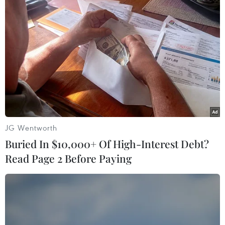
Vietnam Airlines đã chuyên chở 7,5
triệu khách đường bay Việt Nam-
Australia
10/08/2026 09:45
Bàn giao khoảng 260ha đất phục vụ 3
đường kết nối sân bay Long Thành
10/08/2026 09:07
JG Wentworth
Buried In $10,000+ Of High-Interest Debt?
Sun PhuQuoc Airways mở rộng đội
Read Page 2 Before Paying
tàu bay thân rộng, mục tiêu bay đến
châu Âu
10/08/2026 07:31