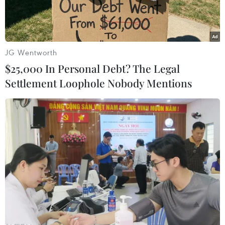
UBND ngày 22/2/2013 vớitổng mức đầu tư điều
chỉnh bổ sung dự án là 9.664 tỷ đồng.
Theo đó, điều chỉnh hợp phần xe buýt vận
JG Wentworth
chuyển nhanh khối lượng lớn(BRT) tuyến số 1
$25,000 In Personal Debt? The Legal
đoạn từ Khuất Duy Tiến-Quang Trung (Hà Đông)
Settlement Loophole Nobody Mentions
thay vìđi trên Quốc lộ 6 sẽ đi theo đường Lê Văn
Lương kéo dài - Lê Trọng Tấn-BaLa.
[
Diện mạo giao thông Thủ đô ngày càng khởi
sắc
]
Bổ sung hạng mục gia cường khả năng chịu lực
cầu vượt Láng Hạ-Huỳnh Thúc Kháng để xe
buýt BRT chạy trên cầu. Điều chỉnh giảm số
lượngxe buýt BRT từ 130 xe xuống còn 35 xe để