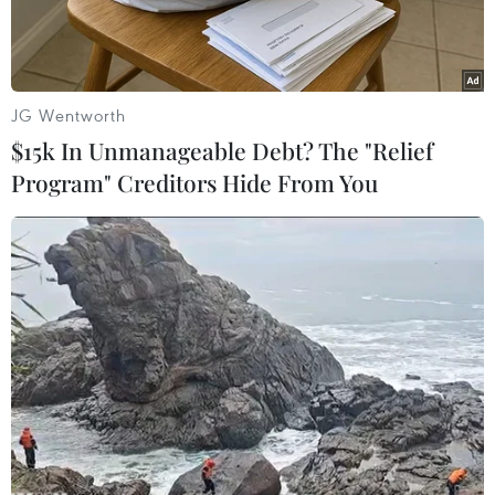
JG Wentworth
$15k In Unmanageable Debt? The "Relief
Program" Creditors Hide From You
Gắn biển trụ sở phường Hai Bà Trưng, thành phố Hà Nội. (Ảnh:
Khánh Hòa/TTXVN)