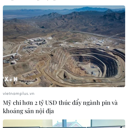
#bảng tên
#trụ sở mới
#sáp nhập
TP. Hà Nội
Theo dõi VietnamPlus
vietnamplus.vn
Mỹ chi hơn 2 tỷ USD thúc đẩy ngành pin và
TIN LIÊN QUAN
khoáng sản nội địa