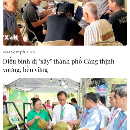
Pháp mở các điểm tắm sông
phục vụ người dân trong mùa Hè
nắng nóng
06/08/2026 03:02
vietnamplus.vn
Điều bình dị "xây" thành phố Cảng thịnh
Thủ tướng Lê Minh Hưng
vượng, bền vững
chủ trì họp Ban Chỉ đạo An ninh
mạng Quốc gia
06/08/2026 03:02
Thủ tướng Lê Minh Hưng
phát động hưởng ứng ngày An ninh
mạng Việt Nam