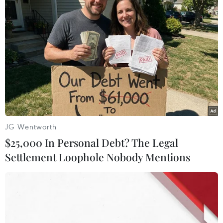
Trụ sở Ủy ban Nhân dân phường Long Biên đã được gắn biển
mới, sẵn sàng vận hành chính quyền 2 cấp từ 1/7. (Ảnh: Thành
Phương/TTXVN)
JG Wentworth
$25,000 In Personal Debt? The Legal
Settlement Loophole Nobody Mentions