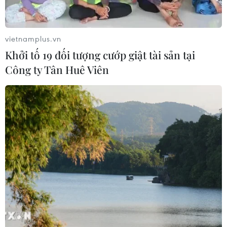
vietnamplus.vn
Khởi tố 19 đối tượng cướp giật tài sản tại
Công ty Tân Huê Viên
Công nhân đơn vị thi công gắn biển trụ sở phường Ngọc Hà,
thành phố Hà Nội. (Ảnh: Lê Đông/TTXVN)