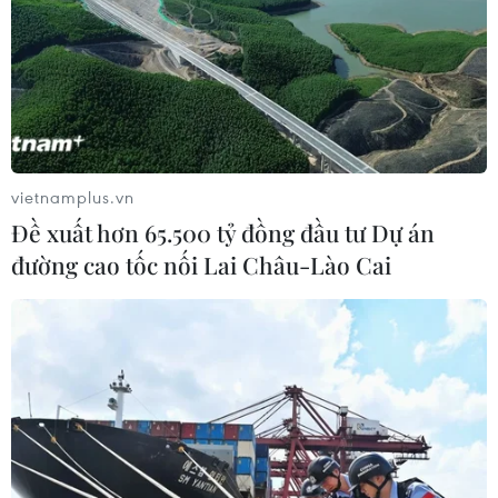
Sau sắp xếp đơn vị hành chính cấp xã, nhiều trụ sở dôi
dư trên địa bàn huyện Ba Vì, Hà Nội đang được rà soát,
bố trí lại để sử dụng hiệu quả.
vietnamplus.vn
Đề xuất hơn 65.500 tỷ đồng đầu tư Dự án
đường cao tốc nối Lai Châu-Lào Cai
Thành phố Hồ Chí Minh: Trụ sở