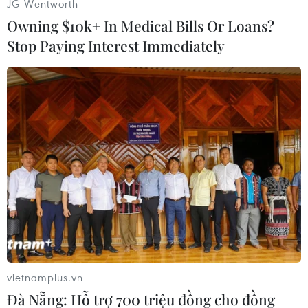
JG Wentworth
Owning $10k+ In Medical Bills Or Loans?
Stop Paying Interest Immediately
Gắn biển trụ sở phường Hai Bà Trưng, thành phố Hà Nội. (Ảnh:
Khánh Hòa/TTXVN)
vietnamplus.vn
Đà Nẵng: Hỗ trợ 700 triệu đồng cho đồng