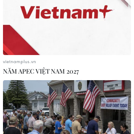
Nhân viên phường Long Biên hoàn tất việc chỉnh trang trụ sở,
sẵn sàng cho lễ công bố vận hành chính quyền 2 cấp. (Ảnh:
Thành Phuơng/TTXVN)
vietnamplus.vn
NĂM APEC VIỆT NAM 2027