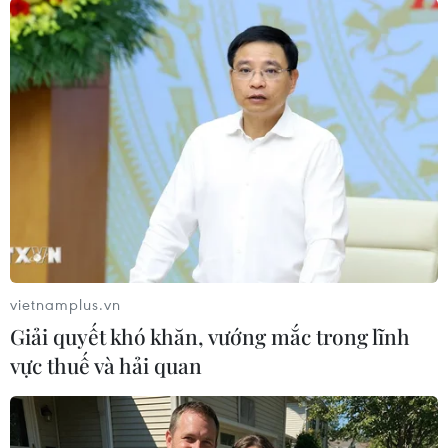
Phường Long Biên, thành phố Hà Nội đang hoàn tất việc chỉnh
trang trụ sở, sẵn sàng cho lễ công bố vận hành chính quyền 2
vietnamplus.vn
cấp. (Ảnh: Thành Phuơng/TTXVN)
Giải quyết khó khăn, vướng mắc trong lĩnh
vực thuế và hải quan