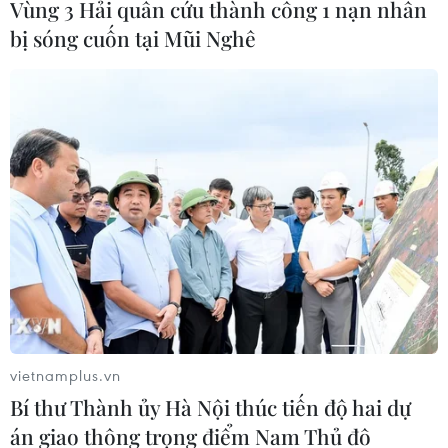
Vùng 3 Hải quân cứu thành công 1 nạn nhân
bị sóng cuốn tại Mũi Nghê
Trụ sở UBND phường Việt Hưng, thành phố Hà Nội đã thay
biển, sẵn sàng vận hành chính quyền 2 cấp từ 1/7. (Ảnh: Thành
Phuơng/TTXVN)
(TTXVN/Vietnam+)
vietnamplus.vn
Bí thư Thành ủy Hà Nội thúc tiến độ hai dự
án giao thông trọng điểm Nam Thủ đô