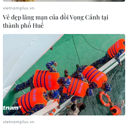
vietnamplus.vn
Vẻ đẹp lãng mạn của đồi Vọng Cảnh tại
thành phố Huế
Công nhân đơn vị thi công gắn biển trụ sở phường Ngọc Hà,
thành phố Hà Nội. (Ảnh: Lê Đông/TTXVN)
vietnamplus.vn