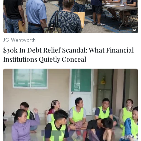
Phường Long Biên đang hoàn tất công đoạn cuối chỉnh trang trụ
sở, sẵn sàng cho lễ công bố vận hành chính quyền 2 cấp. (Ảnh:
Thành Phuơng/TTXVN)
JG Wentworth
$30k In Debt Relief Scandal: What Financial
Institutions Quietly Conceal
Trụ sở phường Ngọc Hà, thành phố Hà Nội. (Ảnh: Lê
Đông/TTXVN)