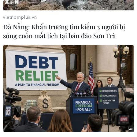
vietnamplus.vn
Đà Nẵng: Khẩn trương tìm kiếm 3 người bị
sóng cuốn mất tích tại bán đảo Sơn Trà
Gắn biển trụ sở phường Hai Bà Trưng, thành phố Hà Nội. (Ảnh:
Khánh Hòa/TTXVN)