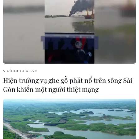
được duy trì làm nơi làm việc tạm thời.
vietnamplus.vn
Hiện trường vụ ghe gỗ phát nổ trên sông Sài
Gòn khiến một người thiệt mạng
Hà Nội giám sát sử dụng, bố trí
trụ sở dôi dư sau sáp nhập
29/06/2025 14:07