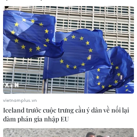
06/08/2026 11:16
Thủ tướng hội kiến Chủ tịch
Quốc hội kiêm Chủ tịch Hạ viện Thái
Lan
06/08/2026 10:42
Chiêm ngưỡng vẻ đẹp kỳ vĩ
trên cung đường ven biển Khánh
Hòa
06/08/2026 09:40
vietnamplus.vn
Iceland trước cuộc trưng cầu ý dân về nối lại
Hà Nội tăng tốc thi công
đàm phán gia nhập EU
đường Vành đai 1 đoạn Hoàng Cầu-
Voi Phục