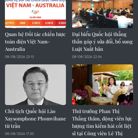
Quan hệ Đối tác chiến lược
Đại biểu Quốc hội thẳng
toàn diện Việt Nam-
thắn góp ý sửa đổi, bổ sung
Australia
Luật Xuất bản
08/08/2026 23:13
08/08/2026 22:54
Chủ tịch Quốc hội Lào
Thứ trưởng Phan Thị
Xaysomphone Phomvihane
Thắng thăm, động viên lực
từ trần
lượng tìm kiếm hài cốt liệt
sĩ tại Công viên Lê Thị
08/08/2026 17:30