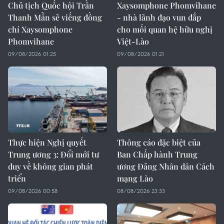
Chủ tịch Quốc hội Trần
Xaysomphone Phomvihane
Thanh Mẫn sẽ viếng đồng
- nhà lãnh đạo vun đắp
chí Xaysomphone
cho mối quan hệ hữu nghị
Phomvihane
Việt-Lào
09/08/2026 01:25
09/08/2026 01:21
Thực hiện Nghị quyết
Thông cáo đặc biệt của
Trung ương 3: Đổi mới tư
Ban Chấp hành Trung
duy về không gian phát
ương Đảng Nhân dân Cách
triển
mạng Lào
09/08/2026 00:58
08/08/2026 23:33