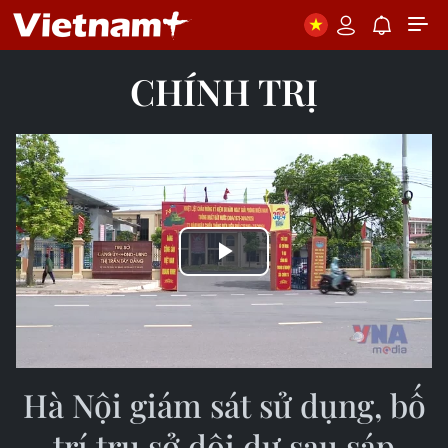
CHÍNH TRỊ
Play
Video
Hà Nội giám sát sử dụng, bố
trí trụ sở dôi dư sau sáp