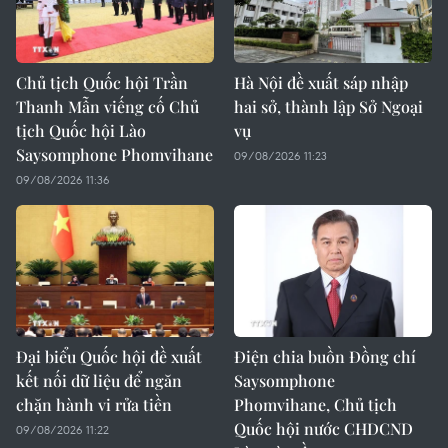
Chủ tịch Quốc hội Trần
Hà Nội đề xuất sáp nhập
Thanh Mẫn viếng cố Chủ
hai sở, thành lập Sở Ngoại
tịch Quốc hội Lào
vụ
Saysomphone Phomvihane
09/08/2026 11:23
09/08/2026 11:36
Đại biểu Quốc hội đề xuất
Điện chia buồn Đồng chí
kết nối dữ liệu để ngăn
Saysomphone
chặn hành vi rửa tiền
Phomvihane, Chủ tịch
Quốc hội nước CHDCND
09/08/2026 11:22