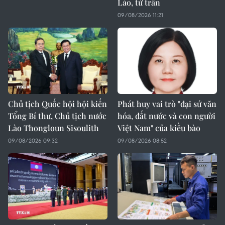
Lào, từ trần
09/08/2026 11:21
Chủ tịch Quốc hội hội kiến
Phát huy vai trò "đại sứ văn
Tổng Bí thư, Chủ tịch nước
hóa, đất nước và con người
Lào Thongloun Sisoulith
Việt Nam" của kiều bào
09/08/2026 09:32
09/08/2026 08:52