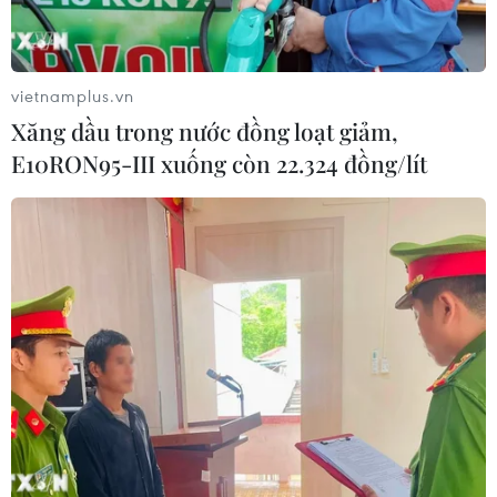
vietnamplus.vn
Xăng dầu trong nước đồng loạt giảm,
E10RON95-III xuống còn 22.324 đồng/lít
Thêm một ca tử vong do sốt xuất huyết tại
Bà Rịa-Vũng Tàu
02/08/2022 03:49
Trường hợp tử vong là bệnh nhi sinh năm 2018, ngụ tại
khu phố Hải Bình, thị trấn Long Hải, huyện Long Điền, bị
sốc sốt xuất huyết Dengue nặng, tổn thương đa cơ
quan, béo phì.