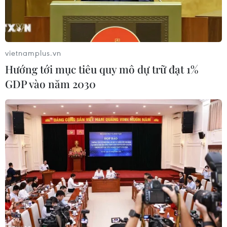
vietnamplus.vn
Hướng tới mục tiêu quy mô dự trữ đạt 1%
GDP vào năm 2030
Người dân cần chủ động phòng, chống dịch bệnh truyền nhiễm
khi thời tiết giao mùa. (Ảnh: Minh Quyết/TTXVN)
Thời gian gần đây, số trường hợp mắc bệnh sốt
xuất huyết liên tục gia tăng tại nhiều tỉnh, thành
phố.