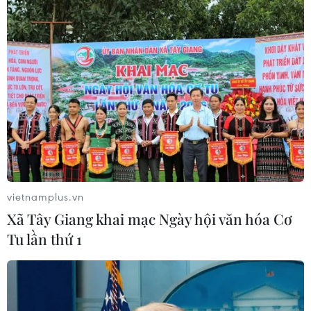
sau và nhét Merocel cầm máu.
Sau 6 ngày điều trị tích cực, bệnh nhi T. rút
được nội khí quản, chức năng đông máu và các
tạng cải thiện dần. Sau 20 ngày điều trị, bệnh
nhi cũng được xuất viện với tình trạng khỏe
mạnh bình thường.
vietnamplus.vn
Xã Tây Giang khai mạc Ngày hội văn hóa Cơ
Tu lần thứ 1