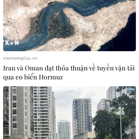
vietnamplus.vn
Iran và Oman đạt thỏa thuận về tuyến vận tải
qua eo biển Hormuz