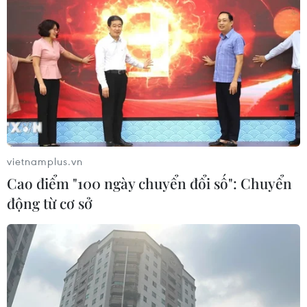
(Vietnam+)
vietnamplus.vn
Cao điểm "100 ngày chuyển đổi số": Chuyển
động từ cơ sở
#Trung tâm Nhi khoa
#sốc sốt xuất huyết
#sốt xuất huyết Dengue
#Tiến sĩ Nguyễn Thành Nam
#rối loạn đông máu