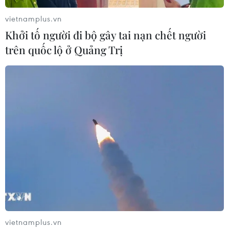
vietnamplus.vn
Khởi tố người đi bộ gây tai nạn chết người
trên quốc lộ ở Quảng Trị
Đồng Nai ghi nhận ca tử vong thứ 15 do
mắc sốt xuất huyết
07/08/2022 07:52
vietnamplus.vn