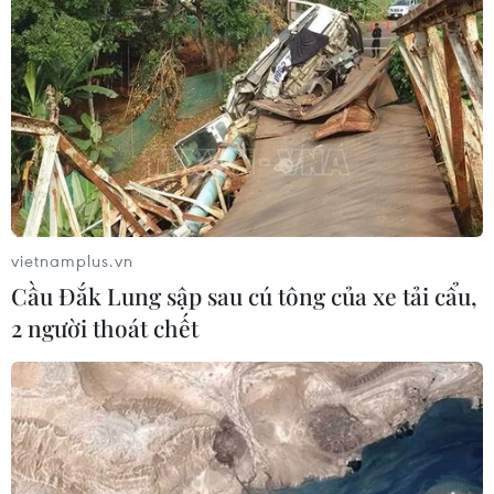
vietnamplus.vn
Cầu Đắk Lung sập sau cú tông của xe tải cẩu,
2 người thoát chết