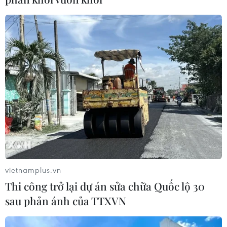
vong do sốt xuất huyết
09/08/2022 06:11
Bệnh nhân tên D (sinh năm 1989) được chẩn đoán sốt
xuất huyết nặng biến chứng sốc; suy gan, thận; xuất
huyết nặng; nhiễm trùng huyết biến chứng choáng
nhiễm trùng.
vietnamplus.vn
Thi công trở lại dự án sửa chữa Quốc lộ 30
sau phản ánh của TTXVN