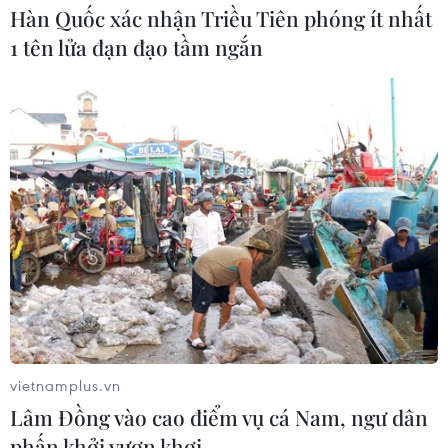
Theo Sở Y tế Đồng Nai, tính từ đầu năm 2022 đến ngày
Hàn Quốc xác nhận Triều Tiên phóng ít nhất
7/8, toàn tỉnh đã ghi nhận hơn 16.400 ca bệnh sốt xuất
1 tên lửa đạn đạo tầm ngắn
huyết, trong đó có 15 trường hợp tử vong.
vietnamplus.vn
Lâm Đồng vào cao điểm vụ cá Nam, ngư dân
Bà Rịa-Vũng Tàu ghi nhận thêm ca tử
phấn khởi vươn khơi