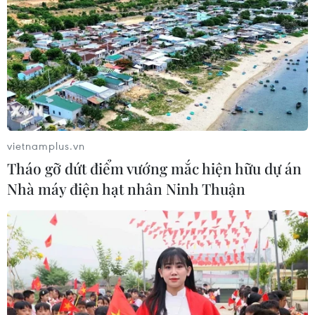
Sở hữu trí tuệ
Quy định sử dụng
RSS
Hỗ trợ
Ngôn ngữ
TTXVN
Dịch vụ tin
Quảng cáo
Liên hệ
vietnamplus.vn
Tháo gỡ dứt điểm vướng mắc hiện hữu dự án
Giấy phép số: 1374/GP-BTTTT do Bộ Thông tin và Truyền thông
Nhà máy điện hạt nhân Ninh Thuận
cấp ngày 11/9/2008.
Quảng cáo: Phó TBT Nguyễn Thị Tám: 093.5958688, Email:
tamvna@gmail.com
Điện thoại: (024) 39411349 - (024) 39411348, Fax: (024)
39411348
Email:
vietnamplus2008@gmail.com
© Bản quyền thuộc về VietnamPlus, TTXVN. Cấm sao chép dưới