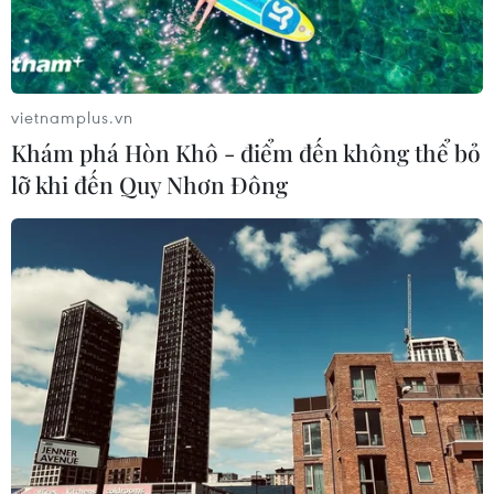
Buôn Ma Thuột - đô thị dưới
những tán cổ thụ
06/08/2026 04:22
vietnamplus.vn
Khám phá Hòn Khô - điểm đến không thể bỏ
lỡ khi đến Quy Nhơn Đông
Công viên địa chất Trương
Dịch Đan Hà của Trung Quốc vào
mùa du lịch cao điểm
06/08/2026 04:13
Làng cổ tại Trung Quốc lung
linh trong lễ diễu hành đèn lồng cá
06/08/2026 04:11