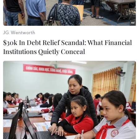
JG Wentworth
$30k In Debt Relief Scandal: What Financial
Institutions Quietly Conceal
Một cửa hàng sửa xe máy tại bãi xe 46 Chương Dương Độ
(quận Hoàn Kiếm) bị nước sông tràn vào. (Ảnh: Phạm Tuấn
Anh/TTXVN)