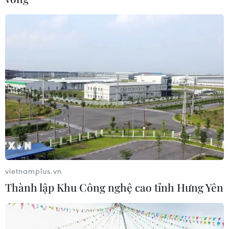
Việt Nam-Australia: Củng cố
niềm tin, tăng cường hợp tác, hướng
tới tương lai
07/08/2026 06:18
Hà Nội lấy mẫu hài cốt liệt sỹ
tại Nghĩa trang Mai Dịch để giám
định ADN
07/08/2026 05:29
Nhịp điệu Samulnori vang
vietnamplus.vn
dội, Áo dài - Hanbok 'khoe sắc' bên
Thành lập Khu Công nghệ cao tỉnh Hưng Yên
sông Hàn
07/08/2026 04:39