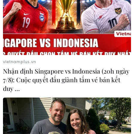
Nước sông Hồng dâng lên sát mức báo động khiến nhiều người
dân lo lắng. (Ảnh: Phạm Tuấn Anh/TTXVN)
(TTXVN/Vietnam+)
vietnamplus.vn
Nhận định Singapore vs Indonesia (20h ngày
7/8): Cuộc quyết đấu giành tấm vé bán kết
duy …