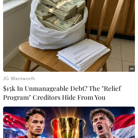
Người dân di chuyển xe tải khỏi khu vực bến đỗ xe 46 Chương
Dương Độ (quận Hoàn Kiếm). (Ảnh: Phạm Tuấn Anh/TTXVN)
JG Wentworth
$15k In Unmanageable Debt? The "Relief
Program" Creditors Hide From You