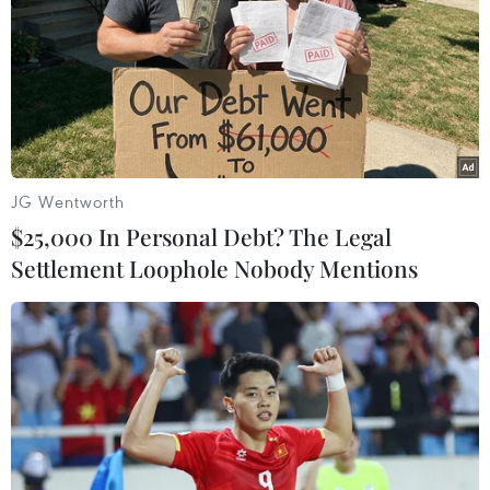
#Xả lũ
#Sông Hồng
TP. Hà Nội
Theo dõi VietnamPlus
JG Wentworth
$25,000 In Personal Debt? The Legal
Settlement Loophole Nobody Mentions
TIN LIÊN QUAN