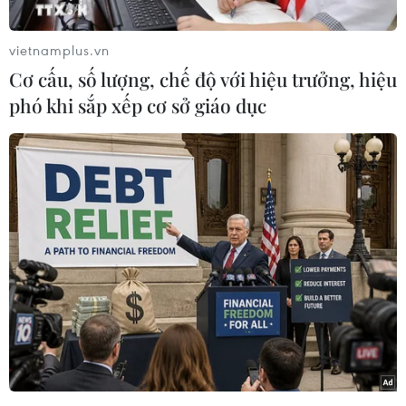
vietnamplus.vn
Cơ cấu, số lượng, chế độ với hiệu trưởng, hiệu
phó khi sắp xếp cơ sở giáo dục
Khu vực bãi xe 46 Chương Dương Độ nước sông tràn vào gây
ngập. (Ảnh: Phạm Tuấn Anh/TTXVN)