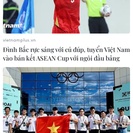
vietnamplus.vn
Đình Bắc rực sáng với cú đúp, tuyển Việt Nam
vào bán kết ASEAN Cup với ngôi đầu bảng
Mực nước sông Hồng dâng cao, cấm
người dân và phương tiện qua cầu Yên Bái
09/09/2024 11:54
Sở Giao thông Vận tải tỉnh Yên Bái cấm tất cả người
dân, các phương tiện qua cầu Yên Bái, lý trình km
280+500, Quốc lộ 37, kể từ 18 giờ ngày 9/9 đến khi có
thông báo của cơ quan có thẩm quyền.