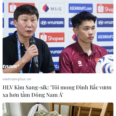
Người dân tại khu vực phường Chương Dương lo lắng khi nước
sông ngày càng dâng cao. (Ảnh: Phạm Tuấn Anh/TTXVN)
vietnamplus.vn
HLV Kim Sang-sik: 'Tôi mong Đình Bắc vươn
xa hơn tầm Đông Nam Á'