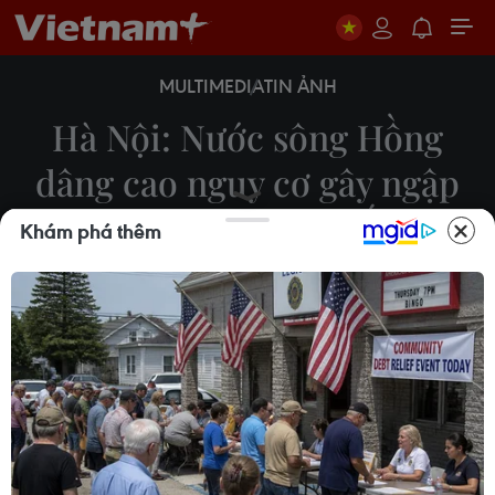
MULTIMEDIA
TIN ẢNH
Hà Nội: Nước sông Hồng
dâng cao nguy cơ gây ngập
tại vùng trũng thấp
Khám phá thêm
09/09/2024 22:35
Tại một số vùng trũng thấp ven bờ của quận Hoàn
Kiếm, tối 9/9, nước sông đã tràn vào phố Chương
Dương Độ trên địa bàn phường Chương Dương.