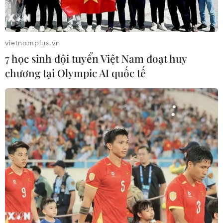
vietnamplus.vn
7 học sinh đội tuyển Việt Nam đoạt huy
chương tại Olympic AI quốc tế
Lào Cai: Nước Sông Hồng tiếp tục dâng
cao, nhiều khu dân cư chìm trong nước lũ
09/09/2024 09:11
Nước sông Hồng dâng cao rất nhanh, làm nhiều tuyến
đường, nhiều khu dân cư của thành phố Lào Cai ngập