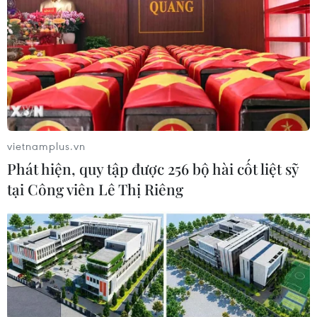
vietnamplus.vn
Phát hiện, quy tập được 256 bộ hài cốt liệt sỹ
tại Công viên Lê Thị Riêng