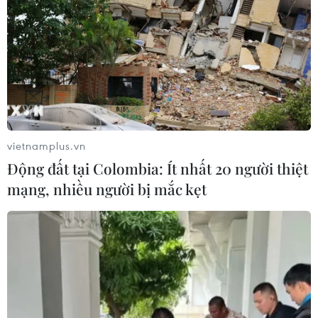
vietnamplus.vn
Động đất tại Colombia: Ít nhất 20 người thiệt
mạng, nhiều người bị mắc kẹt
#trần nợ công
#hạ viện Mỹ
#Phố Wall
#vỡ nợ
#kinh tế toàn cầu
Mỹ