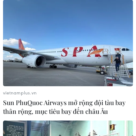
24/04/2023 06:37
Theo báo cáo, phí chênh lệch trên các hợp đồng hoán
đổi rủi ro tín dụng kỳ hạn 5 năm của Mỹ, thước đo rủi ro
vỡ nợ trên thị trường, đã tăng lên 49,68 điểm cơ bản
trong chiều 20/4.
vietnamplus.vn
Sun PhuQuoc Airways mở rộng đội tàu bay
thân rộng, mục tiêu bay đến châu Âu