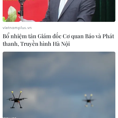
chủ.
vietnamplus.vn
Bổ nhiệm tân Giám đốc Cơ quan Báo và Phát
thanh, Truyền hình Hà Nội
Toàn cảnh một phiên bỏ phiếu bầu Chủ tịch Hạ viện Mỹ ở
Washington, DC.. (Ảnh: THX/TTXVN)
Hạ viện Mỹ, do phe Cộng hòa nắm thế đa số,
ngày 26/4 đã thông qua đề xuất tăng giới hạn nợ