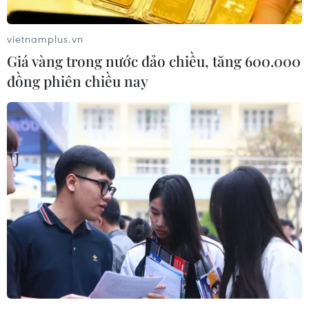
vietnamplus.vn
Giá vàng trong nước đảo chiều, tăng 600.000
đồng phiên chiều nay
Mỹ: Đảng Cộng hòa đề xuất tăng trần nợ
công thêm 1.500 tỷ USD
20/04/2023 07:47
Chủ tịch Hạ viện Mỹ đã đề xuất trước Quốc hội dự luật
cho phép nâng trần nợ công quốc gia thêm 1.500 tỷ
USD, vấn đề vốn đang gây tranh cãi giữa hai đảng
trong Quốc hội Mỹ.