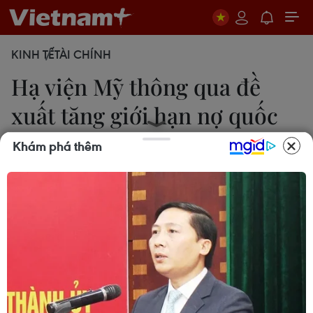
KINH TẾ
TÀI CHÍNH
Hạ viện Mỹ thông qua đề
xuất tăng giới hạn nợ quốc
gia
Khám phá thêm
Thanh Phương
27/04/2023 01:29
Với tỷ lệ sít sao 217 phiếu thuận và 215 phiếu
chống, Hạ viện Mỹ thông qua đề xuất tăng giới
hạn nợ quốc gia, nhưng đi kèm với giảm mạnh chi
tiêu - động thái vấp phải sự phản đối từ đảng Dân