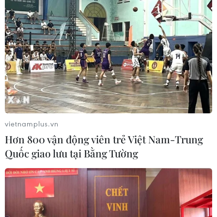
Hạ viện Mỹ thúc đẩy dự luật cắt giảm chi
tiêu và tăng trần nợ công​
26/04/2023 06:51
Các nghị sỹ đảng Cộng hòa tại Hạ viện Mỹ sẽ xúc tiến
bỏ phiếu trong tuần này về một dự luật nhằm cắt giảm
chi tiêu và tăng mức trần nợ công 31.400 tỷ USD của
chính phủ.
vietnamplus.vn
Hơn 800 vận động viên trẻ Việt Nam-Trung
Quốc giao lưu tại Bằng Tường