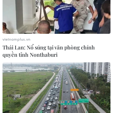
Theo dõi VietnamPlus
vietnamplus.vn
Thái Lan: Nổ súng tại văn phòng chính
TIN LIÊN QUAN
quyền tỉnh Nonthaburi