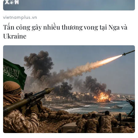
quốc gia, nhưng đi kèm với biện pháp cắt giảm
mạnh chi tiêu - động thái vấp phải sự phản đối
vietnamplus.vn
từ Tổng thống Joe Biden và phe Dân chủ.
Tấn công gây nhiều thương vong tại Nga và
Với tỷ lệ sít sao 217 phiếu thuận và 215 phiếu
Ukraine
chống, Hạ viện Mỹ đã thông qua dự luật liên
quan do phe Cộng hòa đề xuất.
Phản ứng với động thái trên, Nhà Trắng cùng
ngày ra tuyên bố nêu rõ dự luật mới “không có
cơ hội trở thành luật."
Người phát ngôn Nhà Trắng Karine Jean-Pierre
khẳng định Tổng thống Biden sẽ không bao giờ
buộc các hộ gia đình thuộc tầng lớp trung lưu và
người lao động phải chịu gánh nặng từ việc
giảm thuế cho người giàu như dự luật trên đề
xuất.