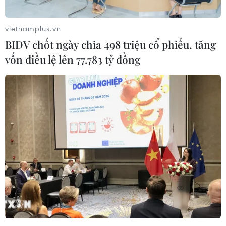
vietnamplus.vn
BIDV chốt ngày chia 498 triệu cổ phiếu, tăng
vốn điều lệ lên 77.783 tỷ đồng
Chiến lược mới của Mỹ tái khẳng định
quan hệ đồng minh với Hàn Quốc
19/12/2017 09:11
Bộ Ngoại giao Hàn Quốc cho rằng thông báo của Tổng
thống Mỹ Donald Trump về chiến lược an ninh quốc gia
tái khẳng định rằng Mỹ sẽ tăng gấp đôi cam kết với các
đồng minh và đối tác của mình.