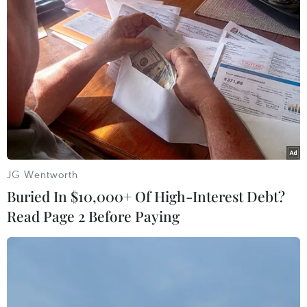
TIN LIÊN QUAN
JG Wentworth
Buried In $10,000+ Of High-Interest Debt?
Read Page 2 Before Paying
Hàn Quốc và Mỹ thảo luận thời điểm tiến
hành tập trận chung
12/12/2017 08:58