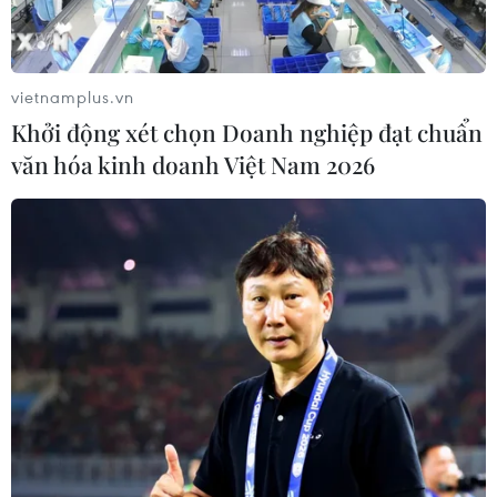
03/08/2026 00:36
vietnamplus.vn
Xem thêm
Khởi động xét chọn Doanh nghiệp đạt chuẩn
văn hóa kinh doanh Việt Nam 2026
CƠ QUAN CHỦ QUẢN: THÔNG TẤN XÃ VIỆT NAM
Tổng Biên tập: TRẦN TIẾN DUẨN
Phó Tổng Biên tập: NGUYỄN THỊ TÁM, KHÚC THANH
THỦY
Sở hữu trí tuệ
Quy định sử dụng