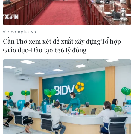
vietnamplus.vn
Hàn-Mỹ diễn tập loại bỏ vũ khí hủy diệt
Cần Thơ xem xét đề xuất xây dựng Tổ hợp
hàng loạt của Triều Tiên
Giáo dục-Đào tạo 636 tỷ đồng
17/12/2017 04:19
Các lực lượng của Hàn Quốc và Mỹ đã tiến hành một
cuộc diễn tập chung từ ngày 12-15/12, giả định tình
huống thâm nhập Triều Tiên và loại bỏ các loại vũ khí
hủy diệt hàng loạt.