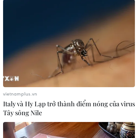
#tin tức hot
#tin tức an ninh
#tin tức hot
#an ninh
#an ninh nghệ an
#thời sự
#thời sự hôm nay
#bản tin thời sự
#tội phạm
#truy nã
#tội phạm hình sự
#hình sự
#công an
#vụ án
#phạm pháp
#pháp luật
#pháp đình
#xã hội
#an ninh xã hội
#chính trị
#VietnamPlus
#Vietnam
#Plus
Hàn Quốc
Mỹ
vietnamplus.vn
Theo dõi VietnamPlus
Italy và Hy Lạp trở thành điểm nóng của virus
Tây sông Nile