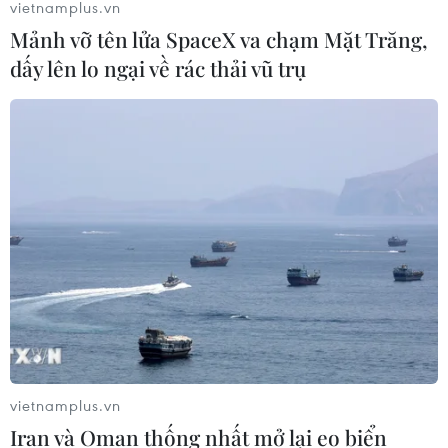
vietnamplus.vn
Mảnh vỡ tên lửa SpaceX va chạm Mặt Trăng,
dấy lên lo ngại về rác thải vũ trụ
Nhật Bản: Nội các thông qua chính
sách giảm thuế tiêu thụ thực phẩm
xuống 1%
05/08/2026 15:30
Việt Nam-Ấn Độ thúc đẩy hiện thực
hóa Đối tác Chiến lược Toàn diện
Tăng cường
05/08/2026 13:30
Hơn 100 người thiệt mạng trong mùa
mưa khốc liệt ở Ấn Độ
vietnamplus.vn
05/08/2026 09:39
Iran và Oman thống nhất mở lại eo biển