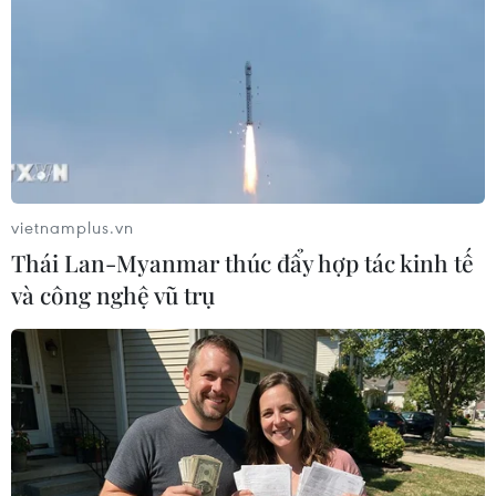
Cuộc tập trận thường niên chung Giải pháp Then chốt
và Đại bàng non giữa hai nước có thể làm cho Triều
Tiên tức giận trước hoặc trong thời gian diễn ra Thế vận
hội mùa Đông PyeongChang 2018.
vietnamplus.vn
Thái Lan-Myanmar thúc đẩy hợp tác kinh tế
và công nghệ vũ trụ