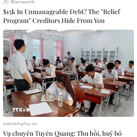
JG Wentworth
phút chót cũng như sẽ không cản trở Hàn Quốc
$15k In Unmanageable Debt? The "Relief
tổ chức thành công sự kiện thể thao quan trọng
Program" Creditors Hide From You
sắp tới.
Cùng ngày, Bộ trưởng Ngoại giao Trung Quốc
Vương Nghị đã điện đàm với người đồng cấp
Nga Sergei Lavrov để thảo luận về quan hệ song
phương cũng như căng thẳng trên Bán đảo
Triều Tiên.
Cũng tại cuộc điện đàm, hai bên đều cho rằng
Trung Quốc và Nga có một mối quan hệ bền
chặt, đạt được nhiều thành quả tích cực trong
những năm qua, đồng thời nhất trí tiếp tục duy
trì liên lạc chiến lược trong các vấn đề lớn./.
vietnamplus.vn
Vụ chuyên Tuyên Quang: Thu hồi, huỷ bỏ
(TTXVN/Vietnam+)