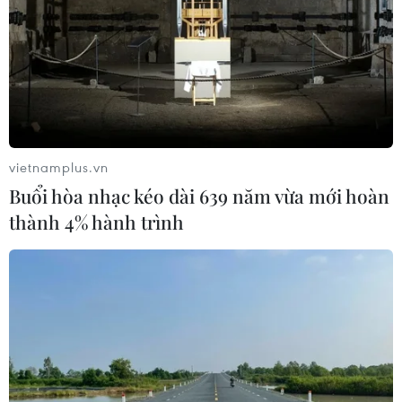
Bản vực dậy đồng yen
03/08/2026 15:34
Việt Nam tham dự Trại hè Khoa học
châu Á 2026 tại Hong Kong
vietnamplus.vn
03/08/2026 10:14
Buổi hòa nhạc kéo dài 639 năm vừa mới hoàn
thành 4% hành trình
Triều Tiên quan ngại các hoạt động
quân sự của Mỹ, Nhật Bản và NATO
03/08/2026 08:42
Hàn Quốc lần đầu thử nghiệm rà phá