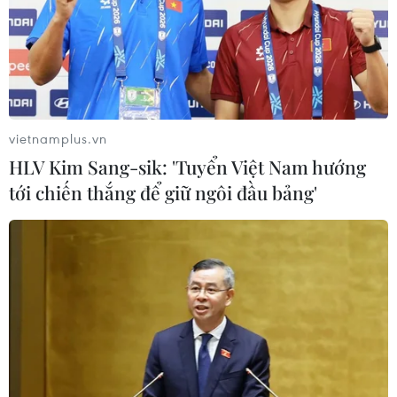
vietnamplus.vn
HLV Kim Sang-sik: 'Tuyển Việt Nam hướng
tới chiến thắng để giữ ngôi đầu bảng'
TIN CÙNG CHUYÊN MỤC
Trung Quốc thử nghiệm tuyến tàu
cao tốc xuyên vùng đất đóng băng
vĩnh cửu
06/08/2026 12:35
Trung Quốc vận hành giàn phát điện
gió nổi đầu tiên chịu được bão cấp 17