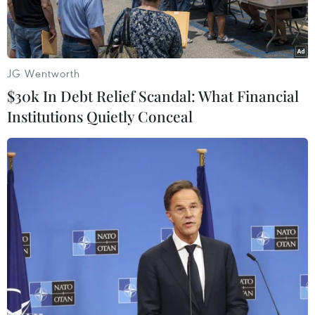
JG Wentworth
$30k In Debt Relief Scandal: What Financial
Institutions Quietly Conceal
Lính thủy đánh bộ Mỹ và Hàn Quốc tham gia cuộc tập trận tại
Pyeongchang ngày 24/1. (Nguồn: AFP/TTXVN)
Hàn Quốc và Mỹ có thể xem xét việc hoãn tập
trận chung như một phần của các nỗ lực nhằm
làm giảm căng thẳng đồng thời mời Triều Tiên
tham dự Thế Vận hội (Olympic) mùa Đông, dự