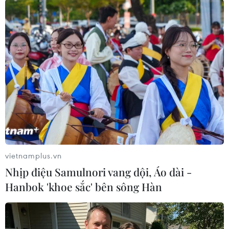
vietnamplus.vn
#News Corp
#The Daily
#iPad
#Rupert Murdoch
Nhịp điệu Samulnori vang dội, Áo dài -
#Lượt tải về
Áo
Hanbok 'khoe sắc' bên sông Hàn