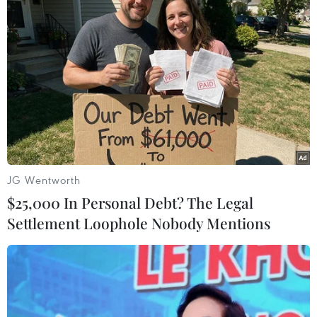
Theo dõi VietnamPlus
TIN CÙNG CHUYÊN MỤC
Meta bồi thường gần 600 triệu USD
vì gây tổn hại sức khỏe tâm thần trẻ
JG Wentworth
em
$25,000 In Personal Debt? The Legal
07/08/2026 04:28
Settlement Loophole Nobody Mentions
Mỹ áp thuế 15% đối với nguyên liệu
quan trọng để sản xuất chip
07/08/2026 00:56