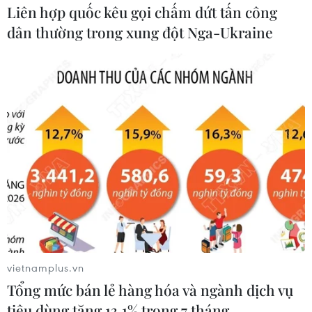
Liên hợp quốc kêu gọi chấm dứt tấn công
chuyên sâu tại Bệnh viện K
dân thường trong xung đột Nga-Ukraine
06/08/2026 02:13
Chọn đúng đầu tàu: Danh mục
doanh nghiệp nhà nước mạnh và bài
toán giao nhiệm vụ
06/08/2026 00:56
Phát triển mô hình AI giải mã “ngôn
ngữ của não bộ”
05/08/2026 23:26
vietnamplus.vn
Hưởng ứng Ngày An
Tổng mức bán lẻ hàng hóa và ngành dịch vụ
ninh mạng Việt Nam: Những thông
tiêu dùng tăng 13,1% trong 7 tháng