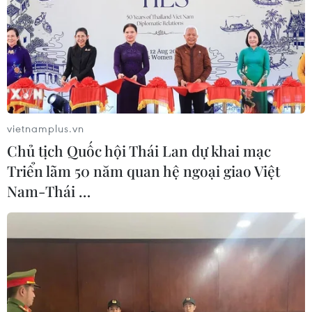
Sau khi Hạ viện Mỹ phê chuẩn vào ngày 20/4, Thượng
viện Mỹ ngày 23/4 đã phê chuẩn dự luật buộc công ty
mẹ ByteDance thoái vốn khỏi ứng dụng TikTok trong
khoảng 9 tháng.
vietnamplus.vn
Chủ tịch Quốc hội Thái Lan dự khai mạc
Triển lãm 50 năm quan hệ ngoại giao Việt
Nam-Thái …