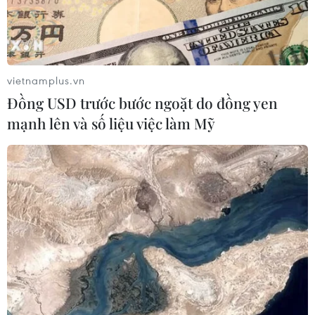
vietnamplus.vn
Hạ viện Mỹ thông qua dự luật buộc TikTok
Đồng USD trước bước ngoặt do đồng yen
phải thoái vốn khỏi ByteDance
mạnh lên và số liệu việc làm Mỹ
20/04/2024 23:12
Người phát ngôn của TikTok cho rằng dự luật, được
thông qua trên cơ sở lưỡng đảng, “sẽ chà đạp quyền tự
do ngôn luận của 170 triệu người Mỹ, tàn phá 7 triệu
doanh nghiệp."