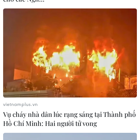
Thượng viện Mỹ phê
chuẩn dự luật buộc
ByteDance thoái vốn khỏi
TikTok
Sau khi Hạ viện Mỹ phê chuẩn vào ngày
20/4, Thượng viện Mỹ ngày 23/4 đã phê chuẩn
dự luật buộc công ty mẹ ByteDance thoái vốn khỏi
ứng dụng TikTok trong khoảng 9 tháng.
(TTXVN/Vietnam+)
vietnamplus.vn
Vụ cháy nhà dân lúc rạng sáng tại Thành phố
Hồ Chí Minh: Hai người tử vong