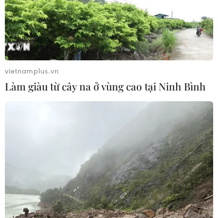
Xem thêm
vietnamplus.vn
CƠ QUAN CHỦ QUẢN: THÔNG TẤN XÃ VIỆT NAM
Làm giàu từ cây na ở vùng cao tại Ninh Bình
Tổng Biên tập: TRẦN TIẾN DUẨN
Phó Tổng Biên tập: NGUYỄN THỊ TÁM, KHÚC THANH
THỦY
Sở hữu trí tuệ
Quy định sử dụng
RSS
Hỗ trợ
Ngôn ngữ
TTXVN
Dịch vụ tin
Quảng cáo