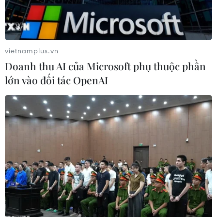
ByteDance của Trung Quốc thoái vốn khỏi TikTok.
vietnamplus.vn
Doanh thu AI của Microsoft phụ thuộc phần
lớn vào đối tác OpenAI
Biểu tượng TikTok tại văn phòng ở Culver City, California, Mỹ.
(Ảnh: AFP/TTXVN)
Trung Quốc ngày 24/4 từ chối trả lời các câu hỏi
về đạo luật vừa được Thượng viện Mỹ thông