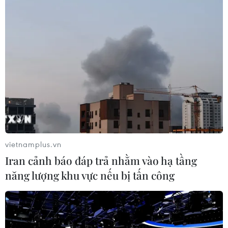
#TikTok
#ByteDance
Mỹ
Trung Quốc
vietnamplus.vn
Iran cảnh báo đáp trả nhằm vào hạ tầng
Theo dõi VietnamPlus
năng lượng khu vực nếu bị tấn công