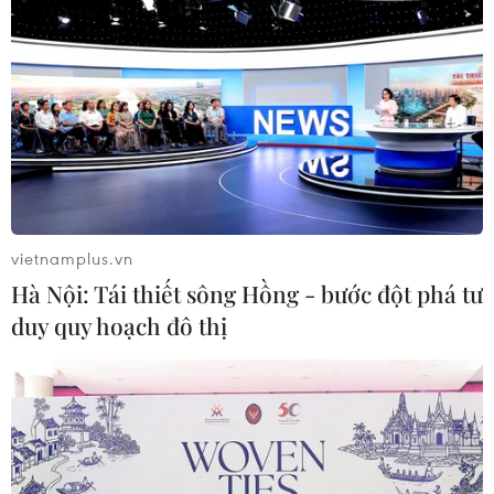
TIN LIÊN QUAN
vietnamplus.vn
Hà Nội: Tái thiết sông Hồng - bước đột phá tư
duy quy hoạch đô thị
Thượng viện Mỹ phê chuẩn dự luật buộc
ByteDance thoái vốn khỏi TikTok
24/04/2024 07:30