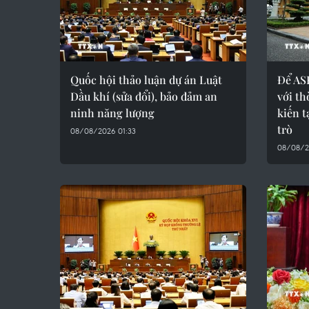
Quốc hội thảo luận dự án Luật
Để AS
Dầu khí (sửa đổi), bảo đảm an
với th
ninh năng lượng
kiến t
trò
08/08/2026 01:33
08/08/2