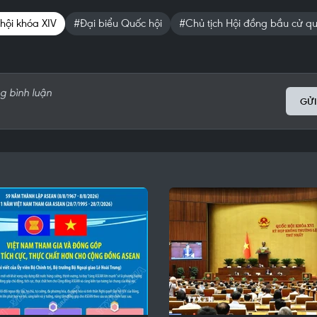
hội khóa XIV
#Đại biểu Quốc hội
#Chủ tịch Hội đồng bầu cử qu
GỬI