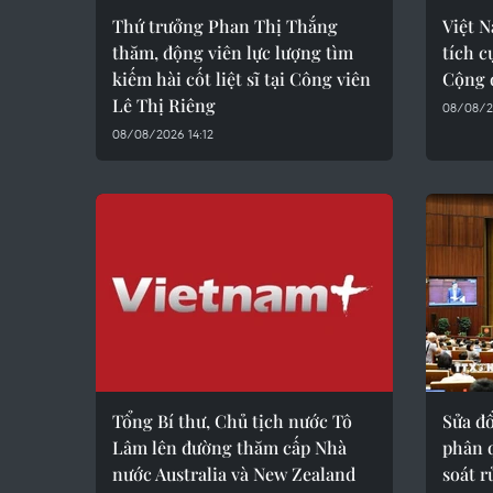
Thứ trưởng Phan Thị Thắng
Việt 
thăm, động viên lực lượng tìm
tích c
kiếm hài cốt liệt sĩ tại Công viên
Cộng 
Lê Thị Riêng
08/08/2
08/08/2026 14:12
Tổng Bí thư, Chủ tịch nước Tô
Sửa đổ
Lâm lên đường thăm cấp Nhà
phân 
nước Australia và New Zealand
soát r