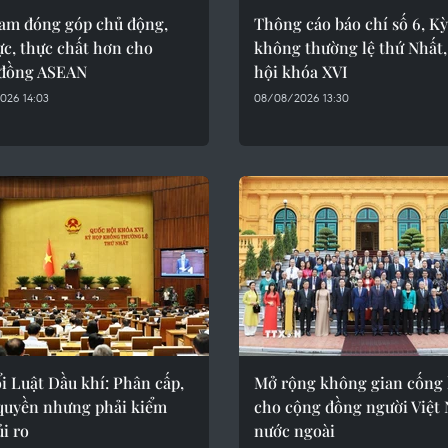
Nam đóng góp chủ động,
Thông cáo báo chí số 6, K
ực, thực chất hơn cho
không thường lệ thứ Nhất
đồng ASEAN
hội khóa XVI
026 14:03
08/08/2026 13:30
i Luật Dầu khí: Phân cấp,
Mở rộng không gian cống 
quyền nhưng phải kiểm
cho cộng đồng người Việt
ủi ro
nước ngoài