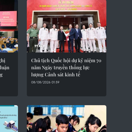
ghị
Chủ tịch Quốc hội dự kỷ niệm 70
 luận
năm Ngày truyền thống lực
ng
lượng Cảnh sát kinh tế
08/08/2026 01:59