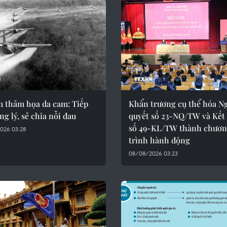
m thảm họa da cam: Tiếp
Khẩn trương cụ thể hóa N
ng lý, sẻ chia nỗi đau
quyết số 23-NQ/TW và Kết
số 49-KL/TW thành chươ
026 03:28
trình hành động
08/08/2026 03:23