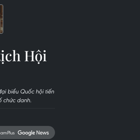
ịch Hội
đại biểu Quốc hội tiến
ố chức danh.
namPlus