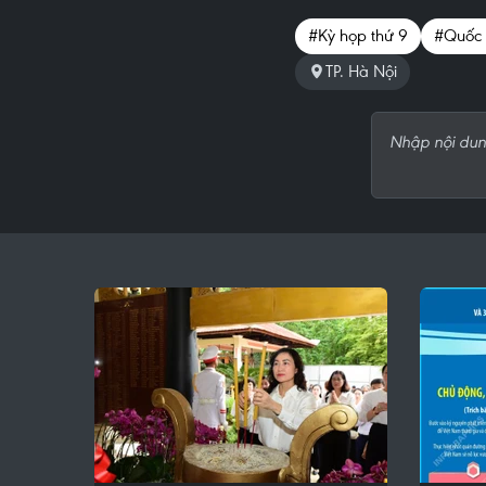
#Kỳ họp thứ 9
#Quốc 
TP. Hà Nội