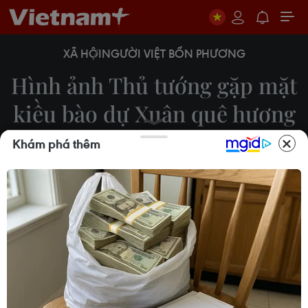
XÃ HỘI
NGƯỜI VIỆT BỐN PHƯƠNG
Hình ảnh Thủ tướng gặp mặt
kiều bào dự Xuân quê hương
năm 2022
Khám phá thêm
22/01/2022 09:40
Chiều 22/1, tại Hà Nội, Thủ tướng Phạm Minh
Chính gặp mặt kiều bào về dự chương trình Xuân
Quê hương năm 2022.