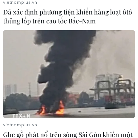
vietnamplus.vn
Đã xác định phương tiện khiến hàng loạt ôtô
thủng lốp trên cao tốc Bắc-Nam
Động đất tại Nhật Bản: Cộng đồng
người Việt dần ổn định
02/08/2026 12:20
Kiều bào - cầu nối lan tỏa hình ảnh
Việt Nam trong kỷ nguyên phát triển
mới
31/07/2026 06:43
Nghĩa cử cao đẹp của lao động Việt
Nam lan tỏa trên truyền thông Nhật
vietnamplus.vn
Bản
Ghe gỗ phát nổ trên sông Sài Gòn khiến một