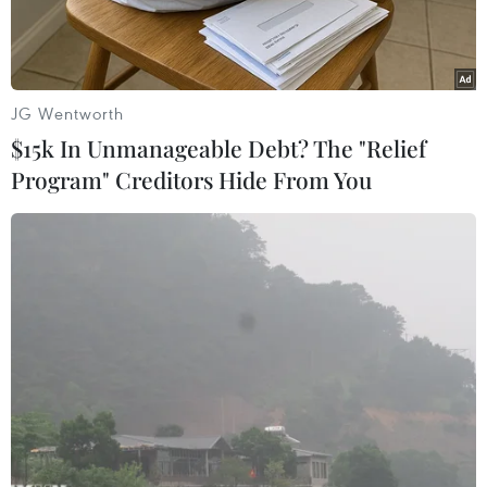
JG Wentworth
$15k In Unmanageable Debt? The "Relief
Program" Creditors Hide From You
Thủ tướng Phạm Minh Chính gặp mặt kiều bào dự Xuân quê
hương năm 2022. (Ảnh: Dương Giang/TTXVN)