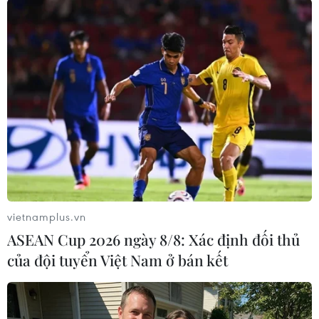
Các kiều bào tham dự buổi gặp mặt. (Ảnh: Dương
Giang/TTXVN)
vietnamplus.vn
ASEAN Cup 2026 ngày 8/8: Xác định đối thủ
của đội tuyển Việt Nam ở bán kết