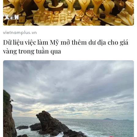
#Hà Nội
#Thủ tướng Phạm Minh Chính
#Gặp mặt kiều bào
#Chương trình Xuân Quê hương năm 2022
TP. Hà Nội
vietnamplus.vn
Dữ liệu việc làm Mỹ mở thêm dư địa cho giá
vàng trong tuần qua
Theo dõi VietnamPlus
TIN CÙNG CHUYÊN MỤC
ASC 2026: Tiếp lửa đam mê khoa học
cho thế hệ trẻ Việt Nam