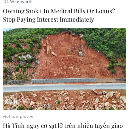
JG Wentworth
Owning $10k+ In Medical Bills Or Loans?
Stop Paying Interest Immediately
Hình ảnh Thủ tướng Phạm Minh Chính gặp mặt kiều bào dự
Xuân quê hương năm 2022. (Ảnh: Dương Giang/TTXVN)
vietnamplus.vn
Hà Tĩnh nguy cơ sạt lở trên nhiều tuyến giao