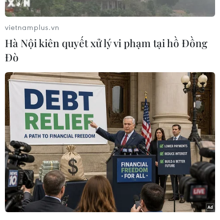
vietnamplus.vn
Hà Nội kiên quyết xử lý vi phạm tại hồ Đồng
Đò
Thủ tướng Phạm Minh Chính với các đại biểu kiều bào dự Xuân
quê hương năm 2022. (Ảnh: Dương Giang/TTXVN)