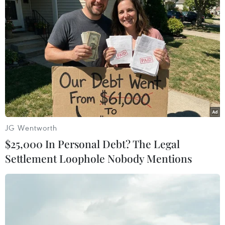
Thủ tướng Phạm Minh Chính phát biểu tại buổi gặp mặt kiều
bào dự Xuân quê hương năm 2022. (Ảnh: Dương
Giang/TTXVN)
JG Wentworth
$25,000 In Personal Debt? The Legal
Settlement Loophole Nobody Mentions