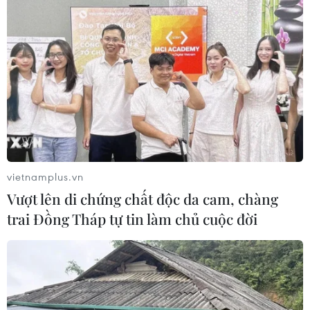
Động đất tại Nhật Bản: Các cơ quan
đại diện Việt Nam khẩn trương bảo
hộ công dân
29/07/2026 07:21
Động đất tại Nhật Bản: Một lao động
Việt Nam thiệt mạng tại Kumamoto
29/07/2026 03:04
vietnamplus.vn
Vượt lên di chứng chất độc da cam, chàng
trai Đồng Tháp tự tin làm chủ cuộc đời
Động đất tại Nhật Bản: Chưa ghi
nhận thông tin công dân Việt Nam bị
thương vong
28/07/2026 22:51