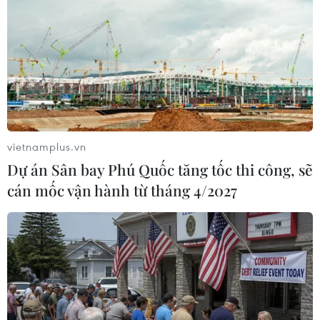
Hình ảnh Thủ tướng Phạm Minh Chính phát biểu tại buổi gặp
mặt kiều bào dự Xuân quê hương năm 2022. (Ảnh: Dương
Giang/TTXVN)
vietnamplus.vn
Dự án Sân bay Phú Quốc tăng tốc thi công, sẽ
cán mốc vận hành từ tháng 4/2027