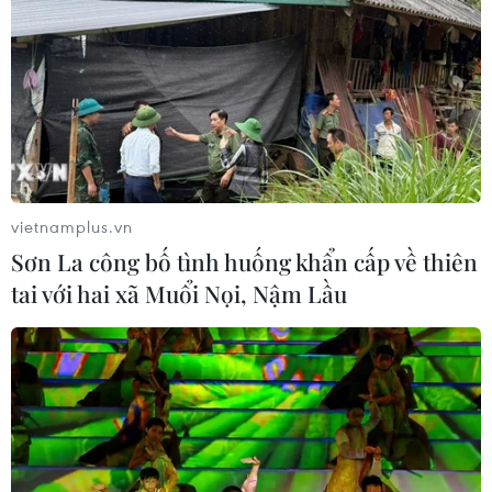
Động đất tại Nhật Bản: Cộng đồng
người Việt vẫn an toàn
28/07/2026 13:49
Cộng đồng người Việt tại Campuchia
thành kính tri ân các anh hùng liệt sỹ
vietnamplus.vn
27/07/2026 08:04
Sơn La công bố tình huống khẩn cấp về thiên
tai với hai xã Muổi Nọi, Nậm Lầu
Kiều bào tại Đức tổ chức Lễ cầu siêu,
tri ân các Anh hùng liệt sỹ
26/07/2026 22:53