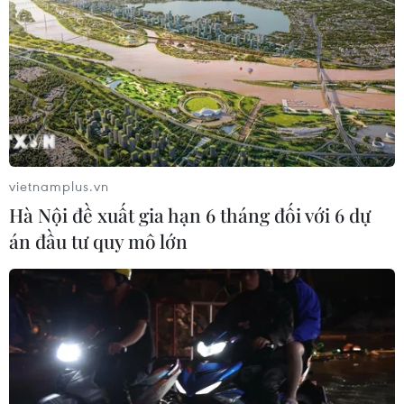
CƠ QUAN CHỦ QUẢN: THÔNG TẤN XÃ VIỆT NAM
Tổng Biên tập: TRẦN TIẾN DUẨN
Phó Tổng Biên tập: NGUYỄN THỊ TÁM, KHÚC THANH
vietnamplus.vn
THỦY
Hà Nội đề xuất gia hạn 6 tháng đối với 6 dự
án đầu tư quy mô lớn
Sở hữu trí tuệ
Quy định sử dụng
RSS
Hỗ trợ
Ngôn ngữ
TTXVN
Dịch vụ tin
Quảng cáo
Liên hệ