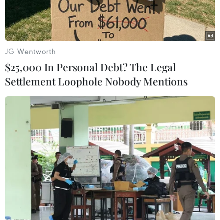
110 tấn hạt giống rau từnguồn dự trữ quốc gia
năm nay, nhằm giúp các địa phương này giảm
bớt khó khăn,đẩy mạnh sản xuất vụ Đông muộn
và vụ Đông Xuân 2011-2012.
JG Wentworth
$25,000 In Personal Debt? The Legal
Các tỉnh trong danh sách cần hỗ trợ gồm Hà Nội,
Settlement Loophole Nobody Mentions
Hải Phòng, Vĩnh Phúc, Hải Dương,Hà Nam, Nam
Định, Thái Bình, Ninh Bình, Hà Giang, Cao
Bằng, Lạng Sơn, TuyênQuang, Yên Bái, Thái
Nguyên, Phú Thọ, Bắc Giang, Quảng Ninh, Hòa
Bình, ThanhHóa, Hà Tĩnh, Quảng Trị và Thừa
Thiên-Huế.
Theo báo cáo của Bộ Nông nghiệp và Phát triển
Nông thôn, trong tháng Chín vừaqua và 10 này,
các tỉnh miền Bắc, miền Trung gánh chịu ảnh