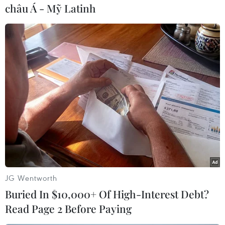
châu Á - Mỹ Latinh
#Hỗ trợ khẩn cấp
#Hạt giống rau
#Vụ Đông Xuân
#Bão
JG Wentworth
Buried In $10,000+ Of High-Interest Debt?
Theo dõi VietnamPlus
Read Page 2 Before Paying