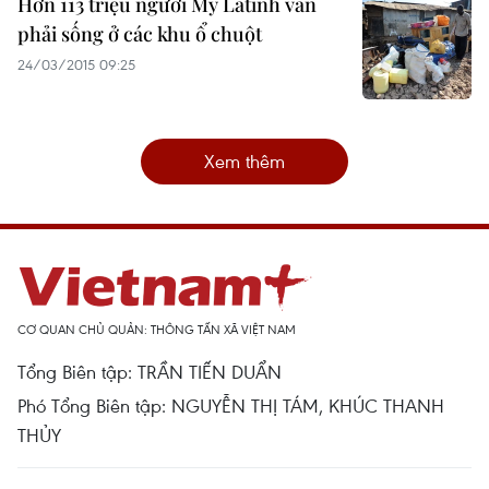
Hơn 113 triệu người Mỹ Latinh vẫn
phải sống ở các khu ổ chuột
24/03/2015 09:25
Xem thêm
CƠ QUAN CHỦ QUẢN: THÔNG TẤN XÃ VIỆT NAM
Tổng Biên tập: TRẦN TIẾN DUẨN
Phó Tổng Biên tập: NGUYỄN THỊ TÁM, KHÚC THANH
THỦY