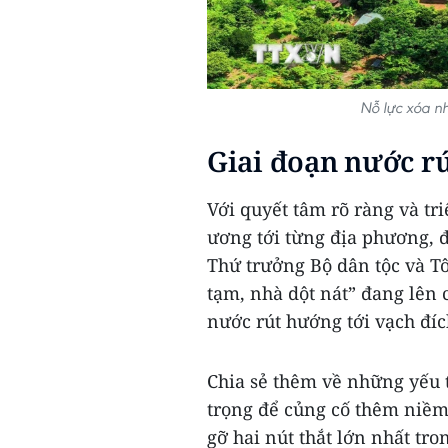
Nỗ lực xóa n
Giai đoạn nước rú
Với quyết tâm rõ ràng và tr
ương tới từng địa phương, đ
Thứ trưởng Bộ dân tộc và T
tạm, nhà dột nát” đang lên 
nước rút hướng tới vạch đíc
Chia sẻ thêm về những yếu t
trọng để củng cố thêm niềm 
gỡ hai nút thắt lớn nhất tron