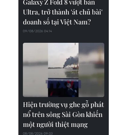
Galaxy Z Fold 8 vượt bản
Ultra, trở thành 'át chủ bài'
doanh số tại Việt Nam?
09/08/2026 04:14
Hiện trường vụ ghe gỗ phát
nổ trên sông Sài Gòn khiến
một người thiệt mạng
08/08/2026 09:03