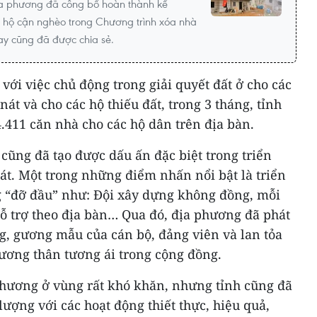
ịa phương đã công bố hoàn thành kế
, hộ cận nghèo trong Chương trình xóa nhà
hay cũng đã được chia sẻ.
với việc chủ động trong giải quyết đất ở cho các
át và cho các hộ thiếu đất, trong 3 tháng, tỉnh
.411 căn nhà cho các hộ dân trên địa bàn.
 cũng đã tạo được dấu ấn đặc biệt trong triển
át. Một trong những điểm nhấn nổi bật là triển
 “đỡ đầu” như: Đội xây dựng không đồng, mỗi
ỗ trợ theo địa bàn… Qua đó, địa phương đã phát
ng, gương mẫu của cán bộ, đảng viên và lan tỏa
 tương thân tương ái trong cộng đồng.
phương ở vùng rất khó khăn, nhưng tỉnh cũng đã
lượng với các hoạt động thiết thực, hiệu quả,