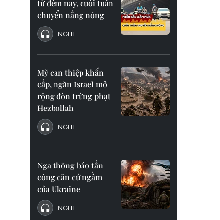
từ đêm nay, cuối tuần
chuyển nắng nóng
NGHE
Mỹ can thiệp khẩn
cấp, ngăn Israel mở
rộng đòn trừng phạt
Hezbollah
NGHE
Nga thông báo tấn
công căn cứ ngầm
của Ukraine
NGHE