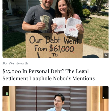
TIN LIÊN QUAN
JG Wentworth
$25,000 In Personal Debt? The Legal
Settlement Loophole Nobody Mentions
Hội Người Việt ở Nga sẵn lòng cống hiến
hết mình vì Tổ Quốc