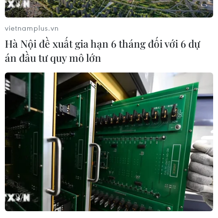
nước ngoài: Từ đối ngoại đến động
lực phát triển
vietnamplus.vn
30/07/2026 01:20
Hà Nội đề xuất gia hạn 6 tháng đối với 6 dự
án đầu tư quy mô lớn
Lao động Việt Nam dũng cảm
cứu người trong động đất
Kumamoto
29/07/2026 07:41
Động đất tại Nhật Bản: Các cơ quan
đại diện Việt Nam khẩn trương bảo
hộ công dân
29/07/2026 07:21
Động đất tại Nhật Bản: Một lao động