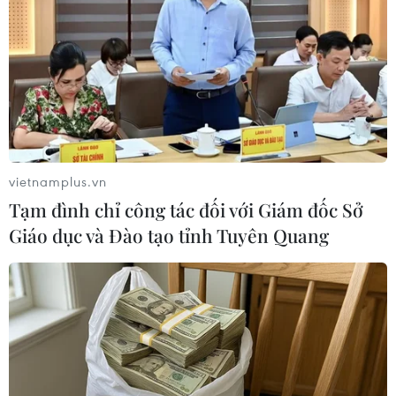
10/05/2014 14:17
Hội Người Việt Nam tại Nga đã thống nhất gửi thư ngỏ
đến lãnh đạo Đảng và Nhà nước, bày tỏ nguyện vọng
góp phần bảo vệ Tổ quốc.
vietnamplus.vn
Tạm đình chỉ công tác đối với Giám đốc Sở
Giáo dục và Đào tạo tỉnh Tuyên Quang