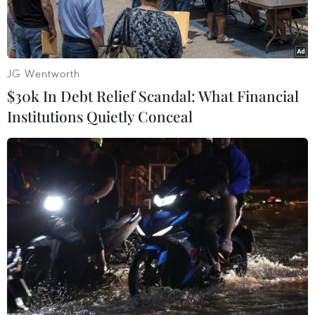
JG Wentworth
$30k In Debt Relief Scandal: What Financial
Institutions Quietly Conceal
Tặng hoa chúc mừng Hội đồng hương Nghệ An tại Nga. (Ảnh:
Quế Anh/Vietnam+)
Chiều tối 18/10, tại Trung tâm thương mại Hà