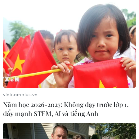
#Liên bang Nga
#Nghệ An
#Xứ Nghệ
#Sao Mai điểm hẹn
#Ca sỹ
#Nạn nhân da cam
#Trung tâm thương mại
#Phụ nữ Việt Nam
Nghệ An
vietnamplus.vn
Năm học 2026-2027: Không dạy trước lớp 1,
Theo dõi VietnamPlus
đẩy mạnh STEM, AI và tiếng Anh