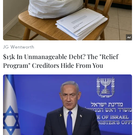
Khoảng 3.500 bà con người Việt ở Nga dự
Tết Xa Quê
12/01/2014 13:55
Khoảng 3.500 bà con người Việt đang làm ăn, sinh
sống tại Nga dự "Tết Xa Quê," tổ chức tối 11/1, ở Nhà
JG Wentworth
hát Crocus City Hall, Moskva.
$15k In Unmanageable Debt? The "Relief
Program" Creditors Hide From You