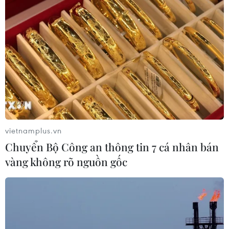
TIN CÙNG CHUYÊN MỤC
Mở rộng không gian cống hiến cho
cộng đồng người Việt Nam ở nước
ngoài
08/08/2026 11:00
ASC 2026: Tiếp lửa đam mê khoa học
cho thế hệ trẻ Việt Nam
vietnamplus.vn
04/08/2026 14:08
Chuyển Bộ Công an thông tin 7 cá nhân bán
vàng không rõ nguồn gốc
Nghị quyết của Bộ Chính trị về công
tác người Việt Nam ở nước ngoài
04/08/2026 12:08