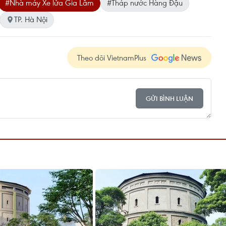
#Nhà máy Xe lửa Gia Lâm
#Tháp nước Hàng Đậu
TP. Hà Nội
Theo dõi VietnamPlus
GỬI BÌNH LUẬN