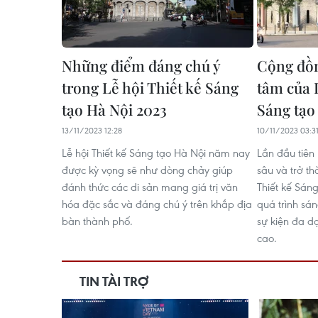
Những điểm đáng chú ý
Cộng đồn
trong Lễ hội Thiết kế Sáng
tâm của 
tạo Hà Nội 2023
Sáng tạo
13/11/2023 12:28
10/11/2023 03:3
Lễ hội Thiết kế Sáng tạo Hà Nội năm nay
Lần đầu tiên
được kỳ vọng sẽ như dòng chảy giúp
sâu và trở t
đánh thức các di sản mang giá trị văn
Thiết kế Sán
hóa đặc sắc và đáng chú ý trên khắp địa
quá trình sá
bàn thành phố.
sự kiện đa d
cao.