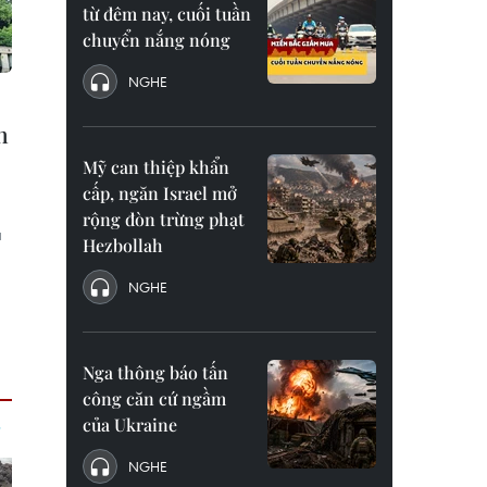
từ đêm nay, cuối tuần
chuyển nắng nóng
NGHE
n
Mỹ can thiệp khẩn
cấp, ngăn Israel mở
rộng đòn trừng phạt
à
Hezbollah
NGHE
Nga thông báo tấn
công căn cứ ngầm
của Ukraine
NGHE