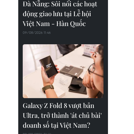
Đà Nẵng: Sôi nổi các hoạt
động giao lưu tại Lễ hội
Việt Nam - Hàn Quốc
09/08/2026 11:46
Galaxy Z Fold 8 vượt bản
Ultra, trở thành 'át chủ bài'
doanh số tại Việt Nam?