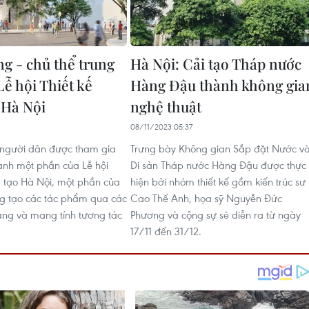
g - chủ thể trung
Hà Nội: Cải tạo Tháp nước
Lễ hội Thiết kế
Hàng Đậu thành không gia
 Hà Nội
nghệ thuật
1
08/11/2023 05:37
 người dân được tham gia
Trưng bày Không gian Sắp đặt Nước v
hành một phần của Lễ hội
Di sản Tháp nước Hàng Đậu được thực
g tạo Hà Nội, một phần của
hiện bởi nhóm thiết kế gồm kiến trúc sư
ng tạo các tác phẩm qua các
Cao Thế Anh, họa sỹ Nguyễn Đức
ạng và mang tính tương tác
Phương và cộng sự sẽ diễn ra từ ngày
17/11 đến 31/12.