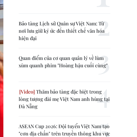
Bảo tàng Lịch sử Quân sự Việt Nam: Từ
nơi lưu giữ ký ức đến thiết chế văn hóa
hiện đại
Quan điểm của cơ quan quản lý về lùm
xùm quanh phim "Hoàng hậu cuối cùng"
Thăm bảo tàng đặc biệt trong
lòng tượng đài mẹ Việt Nam anh hùng tại
Đà Nẵng
ASEAN Cup 2026: Đội tuyển Việt Nam tạo
"cơn địa chấn" trên truyền thông khu vực