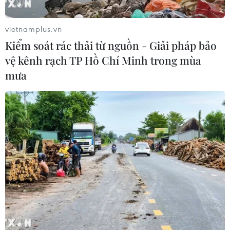
vietnamplus.vn
Kiểm soát rác thải từ nguồn - Giải pháp bảo
vệ kênh rạch TP Hồ Chí Minh trong mùa
mưa
Số ca mắc COVID-19 tại Đồng Nai xuống
mức thấp nhất trong 2 tháng qua
17/09/2021 15:06
Trong vòng 24 giờ, toàn tỉnh Đồng Nai ghi nhận thêm
309 ca mắc COVID-19, giảm mạnh nhất trong 2 tháng
qua. Đặc biệt, tỉnh không ghi nhận ca mắc trong cộng
đồng.