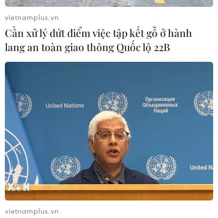
vietnamplus.vn
Cần xử lý dứt điểm việc tập kết gỗ ở hành
lang an toàn giao thông Quốc lộ 22B
Thêm 9.373 ca mắc mới COVID-19 và
14.903 người khỏi bệnh vào ngày 18/9
18/09/2021 11:47
Trong ngày 18/9, cả nước có 14.903 ca khỏi bệnh, cao
vietnamplus.vn