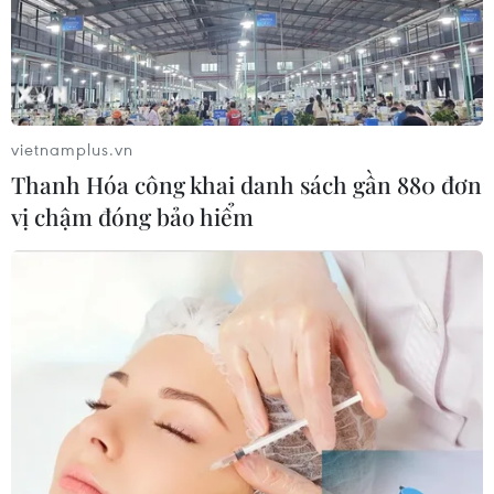
vietnamplus.vn
Thanh Hóa công khai danh sách gần 880 đơn
vị chậm đóng bảo hiểm
TIN CÙNG CHUYÊN MỤC
Cuộc tìm kiếm và vá lại những 'trái
tim lỗi '