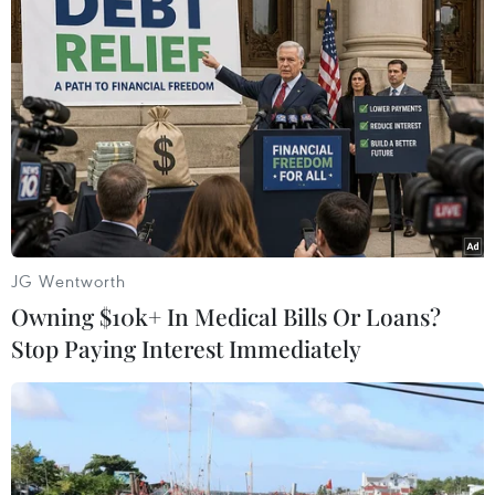
TIN LIÊN QUAN
JG Wentworth
Owning $10k+ In Medical Bills Or Loans?
Stop Paying Interest Immediately
TP.HCM hoàn thành tiêm vaccine mũi 1, tỷ
lệ ca mắc mới giảm