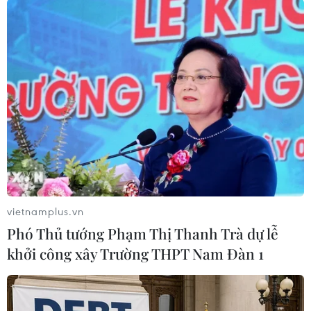
#COVID-19
#Ca mắc mới
#Ca khỏi bệnh
#Bộ Y tế
vietnamplus.vn
Phó Thủ tướng Phạm Thị Thanh Trà dự lễ
Theo dõi VietnamPlus
khởi công xây Trường THPT Nam Đàn 1