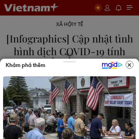
XÃ HỘI
Y TẾ
[Infographics] Cập nhật tình
hình dịch COVID-19 tính
đến tối 18/9
Khám phá thêm
18/09/2021 12:15
Trong 24h giờ qua số ca nhiễm ghi nhận trong
nước giảm 2.146 ca; tại Thành phố Hồ Chí Minh
giảm 1.735 ca, Bình Dương giảm 1.136 ca, Đồng
Nai tăng 594 ca, Long An giảm 37 ca, Tiền Giang
tăng 79 ca.