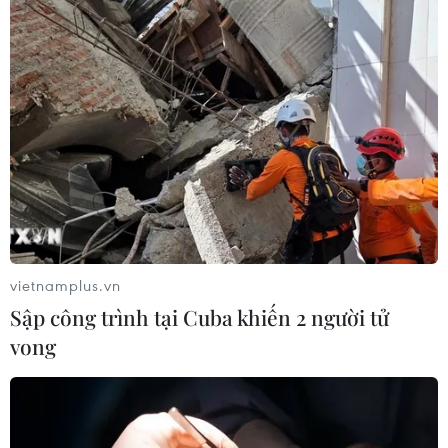
Bộ Y tế đề xuất 8 nhóm chính sách
trong sửa đổi Luật hiến, ghép mô,
tạng
03/08/2026 14:44
Quảng Ninh chấm dứt cơ sở giết mổ
động vật không đủ điều kiện trước
31/10
03/08/2026 11:31
vietnamplus.vn
Sập công trình tại Cuba khiến 2 người tử
Bệnh viện hạng đặc biệt cơ sở Ninh
vong
Bình khẳng định "cánh tay nối dài"
hiệu quả
03/08/2026 07:15