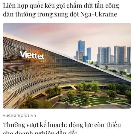
hơn gần 5.600 so với ca mắc, trung bình số ca nhiễm
Liên hợp quốc kêu gọi chấm dứt tấn công
mới ghi nhận trong 7 ngày qua là 10.723 ca/ngày; trung
dân thường trong xung đột Nga-Ukraine
bình số tử vong là 250 ca/ngày.
vietnamplus.vn
Thưởng vượt kế hoạch: động lực còn thiếu
cho doanh nghiệp dẫn dắt