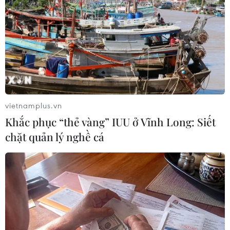
16/09/2021 14:02
TP.HCM cơ bản đã bao phủ vaccine mũi 1 cho toàn bộ
người dân Thành phố từ 18 tuổi trở lên và đủ điều kiện
tiêm. Thành phố đang đẩy nhanh tiến độ tiêm mũi 2 cho
người đã tiêm mũi 1 đủ thời gian.
vietnamplus.vn
Khắc phục “thẻ vàng” IUU ở Vĩnh Long: Siết
chặt quản lý nghề cá