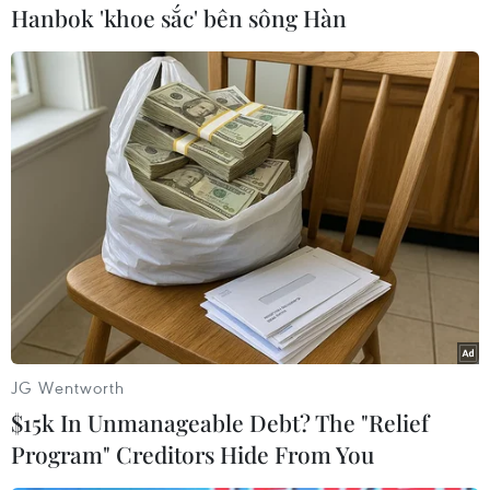
Hanbok 'khoe sắc' bên sông Hàn
(TTXVN/Vietnam+)
JG Wentworth
$15k In Unmanageable Debt? The "Relief
Program" Creditors Hide From You