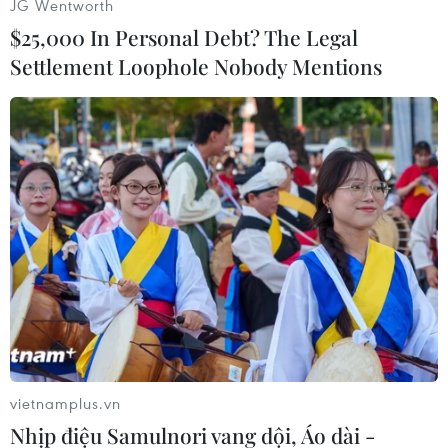
JG Wentworth
$25,000 In Personal Debt? The Legal
(Nhấp chuột vào ảnh để xem kích thước chuẩn)
Settlement Loophole Nobody Mentions
Theo bản tin dịch COVID-19 ngày 18/9 của Bộ Y
tế, tính từ 17h ngày 17/9 đến 17h ngày 18/9, cả
nước có 9.373 ca mắc COVID-19, trong đó Thành
phố Hồ Chí Minh ghi nhận 4.273 ca; tiếp sau là
Bình Dương 2.877 ca.
Trong ngày có 14.903 ca khỏi bệnh, cao hơn gần
5.600 so với ca mắc./.
vietnamplus.vn
Nhịp điệu Samulnori vang dội, Áo dài -