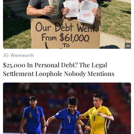
JG Wentworth
$25,000 In Personal Debt? The Legal
Settlement Loophole Nobody Mentions
Kênh đào Panama chính thức mở cửa đón
thế hệ tàu siêu tải trọng
27/06/2016 04:32
Ngày 26/6, kênh đào Panama - con kênh có tuổi đời
hơn 100 năm, giữ vai trò huyết mạch nối giữa Thái Bình