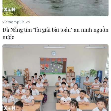
từ thế mạnh sẵn có lên nấc thang giá
trị cao
07/08/2026 11:51
vietnamplus.vn
Đà Nẵng tìm "lời giải bài toán" an ninh nguồn
Đắk Lắk phát động chiến dịch “30
nước
ngày đêm” chuẩn hóa dữ liệu sầu
riêng
07/08/2026 11:50
Sân chơi học đường giúp học sinh
rèn kỹ năng sống qua từng bước
nhảy
07/08/2026 11:38
Xem thêm