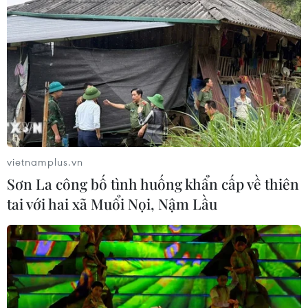
vietnamplus.vn
Sơn La công bố tình huống khẩn cấp về thiên
tai với hai xã Muổi Nọi, Nậm Lầu