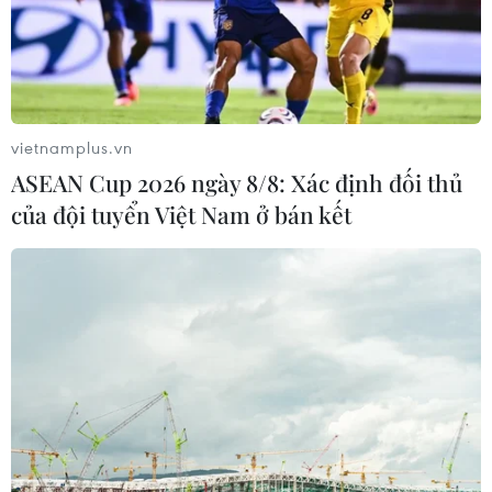
Dương và Đại Tây Dương - đã chính thức được khánh
thành và mở cửa trở lại.
vietnamplus.vn
ASEAN Cup 2026 ngày 8/8: Xác định đối thủ
của đội tuyển Việt Nam ở bán kết
Kênh đào Panama mở cửa đón thế
hệ tàu siêu tải trọng