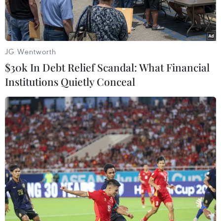
JG Wentworth
$30k In Debt Relief Scandal: What Financial
Institutions Quietly Conceal
Dự án xây dựng con kênh đào đầu tiên nối Biển Đỏ với Biển
Chết. (Nguồn: Middle East Eye)
Ngày 28/11, Jordan cho biết đã lựa chọn 5 tập