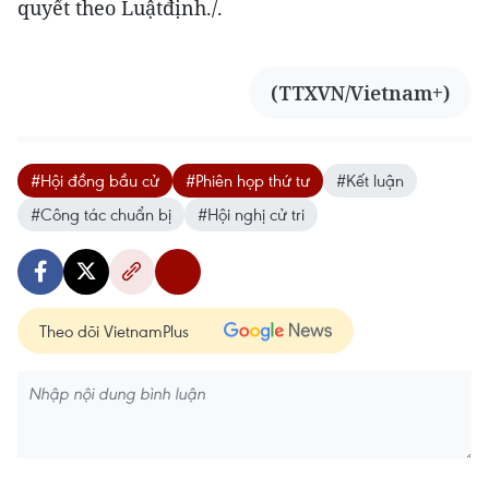
quyết theo Luậtđịnh./.
(TTXVN/Vietnam+)
#Hội đồng bầu cử
#Phiên họp thứ tư
#Kết luận
#Công tác chuẩn bị
#Hội nghị cử tri
Theo dõi VietnamPlus