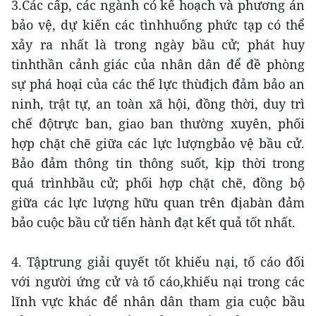
3.Các cấp, các ngành có kế hoạch và phương án
bảo vệ, dự kiến các tìnhhuống phức tạp có thể
xảy ra nhất là trong ngày bầu cử; phát huy
tinhthần cảnh giác của nhân dân để đề phòng
sự phá hoại của các thế lực thùđịch đảm bảo an
ninh, trật tự, an toàn xã hội, đồng thời, duy trì
chế độtrực ban, giao ban thường xuyên, phối
hợp chặt chẽ giữa các lực lượngbảo vệ bầu cử.
Bảo đảm thông tin thông suốt, kịp thời trong
quá trìnhbầu cử; phối hợp chặt chẽ, đồng bộ
giữa các lực lượng hữu quan trên địabàn đảm
bảo cuộc bầu cử tiến hành đạt kết quả tốt nhất.
4. Tậptrung giải quyết tốt khiếu nại, tố cáo đối
với người ứng cử và tố cáo,khiếu nại trong các
lĩnh vực khác để nhân dân tham gia cuộc bầu