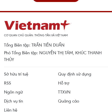
CƠ QUAN CHỦ QUẢN: THÔNG TẤN XÃ VIỆT NAM
Tổng Biên tập: TRẦN TIẾN DUẨN
Phó Tổng Biên tập: NGUYỄN THỊ TÁM, KHÚC THANH
THỦY
Sở hữu trí tuệ
Quy định sử dụng
RSS
Hỗ trợ
Ngôn ngữ
TTXVN
Dịch vụ tin
Quảng cáo
Liên hệ