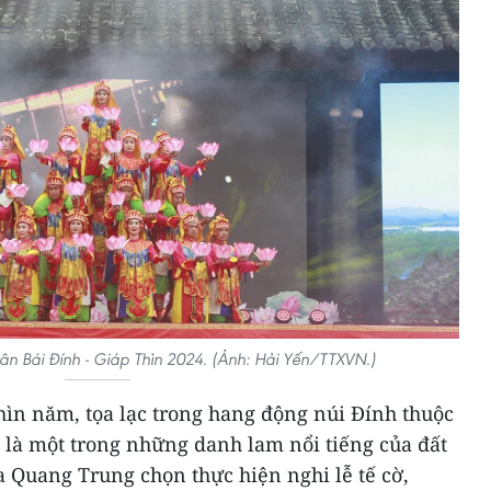
ân Bái Đính - Giáp Thìn 2024. (Ảnh: Hải Yến/TTXVN.)
hìn năm, tọa lạc trong hang động núi Đính thuộc
 là một trong những danh lam nổi tiếng của đất
a Quang Trung chọn thực hiện nghi lễ tế cờ,