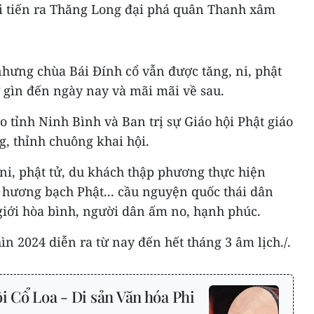
hi tiến ra Thăng Long đại phá quân Thanh xâm
nhưng chùa Bái Đính cổ vẫn được tăng, ni, phật
ữ gìn đến ngày nay và mãi mãi về sau.
ạo tỉnh Ninh Bình và Ban trị sự Giáo hội Phật giáo
g, thỉnh chuông khai hội.
, ni, phật tử, du khách thập phương thực hiện
 hương bạch Phật... cầu nguyện quốc thái dân
giới hòa bình, người dân ấm no, hạnh phúc.
ìn 2024 diễn ra từ nay đến hết tháng 3 âm lịch./.
i Cổ Loa - Di sản Văn hóa Phi