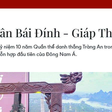
ân Bái Đính - Giáp Th
n kỷ niệm 10 năm Quần thể danh thắng Tràng An t
i hỗn hợp đầu tiên của Đông Nam Á.