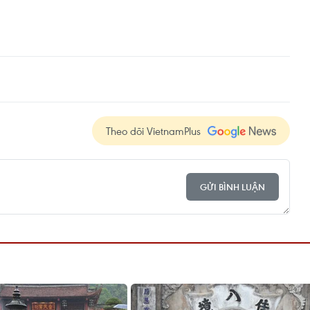
Theo dõi VietnamPlus
GỬI BÌNH LUẬN