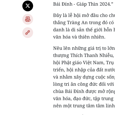
Bái Đính - Giáp Thìn 2024.”
Đây là lễ hội mở đầu cho c
thắng Tràng An trong đó c
danh là di sản thế giới hỗn
văn hóa và thiên nhiên.
Nêu lên những giá trị to lớn
thượng Thích Thanh Nhiễu, 
hội Phật giáo Việt Nam, Trụ
triển, hội nhập của đất nước
và nhằm xây dựng cuộc sống
lòng tri ân công đức đối vớ
chùa Bái Đính được mở rộng,
văn hóa, đạo đức, tập trung 
nên một trung tâm tâm linh