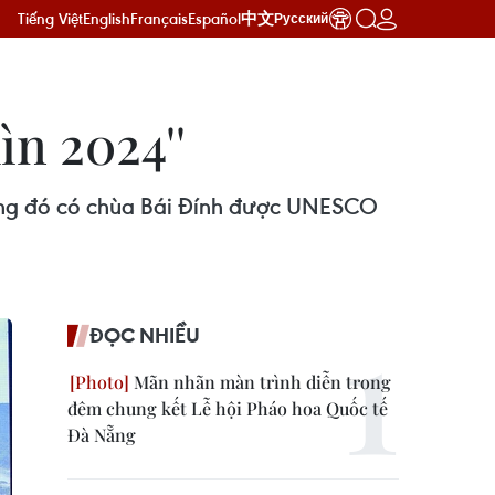
Tiếng Việt
English
Français
Español
中文
Русский
ìn 2024''
rong đó có chùa Bái Đính được UNESCO
ĐỌC NHIỀU
Mãn nhãn màn trình diễn trong
đêm chung kết Lễ hội Pháo hoa Quốc tế
Đà Nẵng