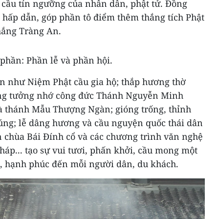
 cầu tín ngưỡng của nhân dân, phật tử. Đồng
a hấp dẫn, góp phần tô điểm thêm thắng tích Phật
hắng Tràng An.
phần: Phần lễ và phần hội.
ện như Niệm Phật cầu gia hộ; thắp hương thờ
ường tưởng nhớ công đức Thánh Nguyễn Minh
và thánh Mẫu Thượng Ngàn; gióng trống, thỉnh
cúng; lễ dâng hương và cầu nguyện quốc thái dân
n chùa Bái Đính cổ và các chương trình văn nghệ
áp... tạo sự vui tươi, phấn khởi, cầu mong một
 hạnh phúc đến mỗi người dân, du khách.