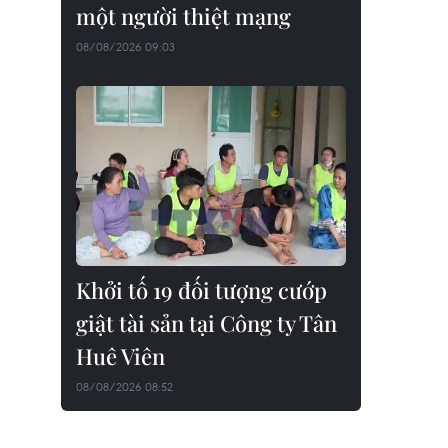
một người thiệt mạng
08/08/2026 09:03
Khởi tố 19 đối tượng cướp
giật tài sản tại Công ty Tân
Huê Viên
08/08/2026 08:52