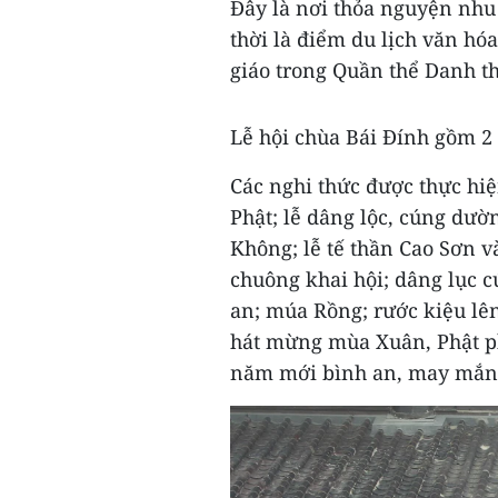
Đây là nơi thỏa nguyện nhu
thời là điểm du lịch văn hó
giáo trong Quần thể Danh t
Lễ hội chùa Bái Đính gồm 2 
Các nghi thức được thực hi
Phật; lễ dâng lộc, cúng d
Không; lễ tế thần Cao Sơn 
chuông khai hội; dâng lục 
an; múa Rồng; rước kiệu lê
hát mừng mùa Xuân, Phật ph
năm mới bình an, may mắn,