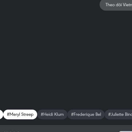
Theo dõi Viet
#Meryl Streep
#Heidi Klum
#Frederique Bel
#Juliette Bi