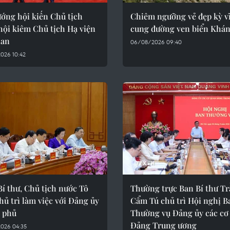
ớng hội kiến Chủ tịch
Chiêm ngưỡng vẻ đẹp kỳ vĩ
hội kiêm Chủ tịch Hạ viện
cung đường ven biển Khá
Lan
06/08/2026 09:40
026 10:42
í thư, Chủ tịch nước Tô
Thường trực Ban Bí thư T
ủ trì làm việc với Đảng ủy
Cẩm Tú chủ trì Hội nghị B
 phủ
Thường vụ Đảng ủy các cơ
Đảng Trung ương
026 04:35