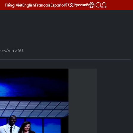
Tiếng Việt
English
Français
Español
中文
Русский
ory
Ảnh 360