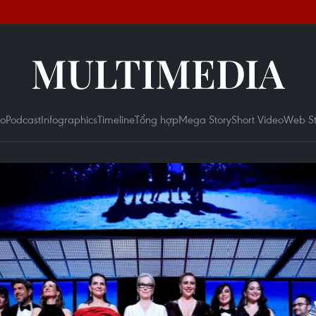
MULTIMEDIA
eo
Podcast
Infographics
Timeline
Tổng hợp
Mega Story
Short Video
Web St