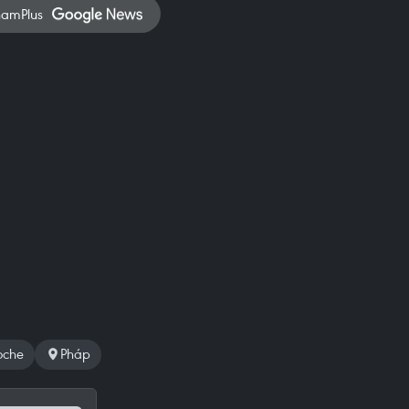
namPlus
noche
Pháp