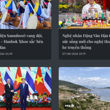
iệu Samulnori vang dội,
Nghệ nhân Đặng Văn Hậu 
 - Hanbok 'khoe sắc' bên
sức sống mới cho nghệ thu
Hàn
he truyền thống
026 04:39
07/08/2026 03:19