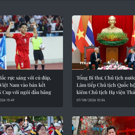
ắc rực sáng với cú đúp,
Tổng Bí thư, Chủ tịch nướ
Việt Nam vào bán kết
Lâm tiếp Chủ tịch Quốc hộ
 Cup với ngôi đầu bảng
kiêm Chủ tịch Hạ viện Thá
026 15:49
07/08/2026 10:54