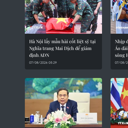
Hà Nội lấy mẫu hài cốt liệt sỹ tại
Nhịp đ
Nghĩa trang Mai Dịch để giám
Áo dài
định ADN
sông 
07/08/2026 05:29
07/08/2