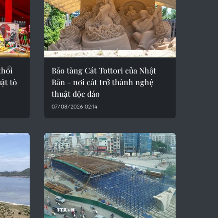
thổi
Bảo tàng Cát Tottori của Nhật
ật tò
Bản - nơi cát trở thành nghệ
thuật độc đáo
07/08/2026 02:14