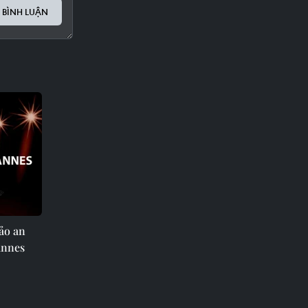
 BÌNH LUẬN
ảo an
annes