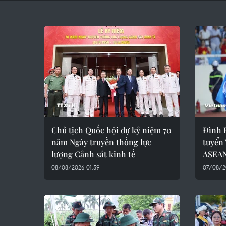
Chủ tịch Quốc hội dự kỷ niệm 70
Đình B
năm Ngày truyền thống lực
tuyển 
lượng Cảnh sát kinh tế
ASEAN
08/08/2026 01:59
07/08/2