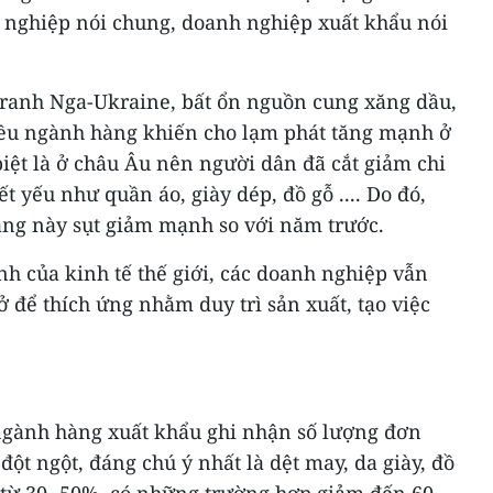
 nghiệp nói chung, doanh nghiệp xuất khẩu nói
ranh Nga-Ukraine, bất ổn nguồn cung xăng dầu,
iều ngành hàng khiến cho lạm phát tăng mạnh ở
 biệt là ở châu Âu nên người dân đã cắt giảm chi
t yếu như quần áo, giày dép, đồ gỗ .... Do đó,
ng này sụt giảm mạnh so với năm trước.
h của kinh tế thế giới, các doanh nghiệp vẫn
ở để thích ứng nhằm duy trì sản xuất, tạo việc
ngành hàng xuất khẩu ghi nhận số lượng đơn
ột ngột, đáng chú ý nhất là dệt may, da giày, đồ