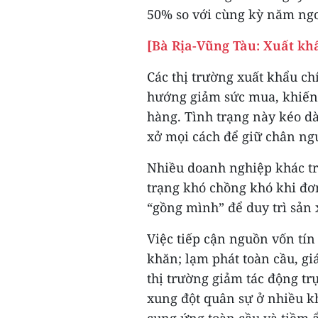
50% so với cùng kỳ năm ngo
[Bà Rịa-Vũng Tàu: Xuất k
Các thị trường xuất khẩu c
hướng giảm sức mua, khiến 
hàng. Tình trạng này kéo d
xở mọi cách để giữ chân ng
Nhiều doanh nghiệp khác tr
trạng khó chồng khó khi đơ
“gồng mình” để duy trì sản 
Việc tiếp cận nguồn vốn tí
khăn; lạm phát toàn cầu, gi
thị trường giảm tác động tr
xung đột quân sự ở nhiều k