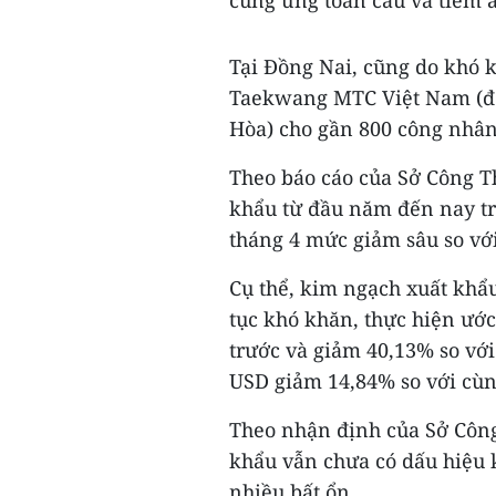
cung ứng toàn cầu và tiềm ẩ
Tại Đồng Nai, cũng do khó 
Taekwang MTC Việt Nam (đó
Hòa) cho gần 800 công nhân
Theo báo cáo của Sở Công T
khẩu từ đầu năm đến nay tr
tháng 4 mức giảm sâu so với
Cụ thể, kim ngạch xuất khẩu
tục khó khăn, thực hiện ước
trước và giảm 40,13% so với
USD giảm 14,84% so với cùn
Theo nhận định của Sở Công
khẩu vẫn chưa có dấu hiệu k
nhiều bất ổn.