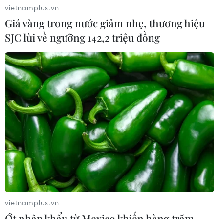
vietnamplus.vn
Giá vàng trong nước giảm nhẹ, thương hiệu
SJC lùi về ngưỡng 142,2 triệu đồng
vietnamplus.vn
Ớt nhập khẩu từ Mexico khiến hàng trăm