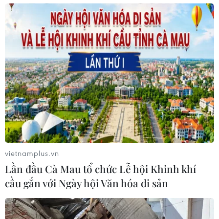
Dịch COVID-19: Quan ngại làn sóng lây
nhiễm mới tại Australia
25/07/2021 05:00
Quan ngại về làn sóng lây nhiễm dịch bệnh mới đang
ngày một gia tăng tại bang New South Wales sau khi
hàng nghìn người tham gia phản đối kế hoạch phong
tỏa của chính quyền.
vietnamplus.vn
Lần đầu Cà Mau tổ chức Lễ hội Khinh khí
cầu gắn với Ngày hội Văn hóa di sản