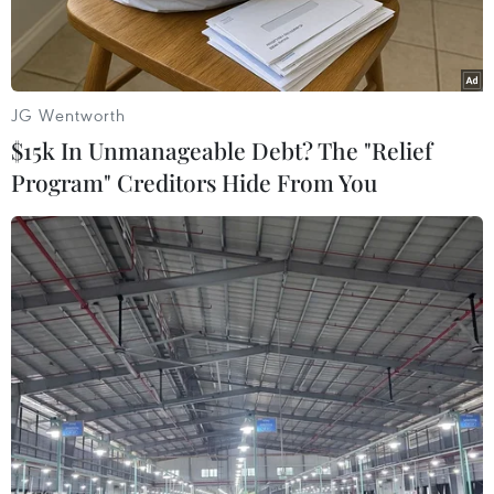
JG Wentworth
$15k In Unmanageable Debt? The "Relief
Program" Creditors Hide From You
Bộ trưởng Bộ Y tế Nguyễn Thanh Long phát biểu. (Ảnh: Phạm
Kiên/TTXV)
Tiếp tục chương trình làm việc Kỳ họp thứ nhất,