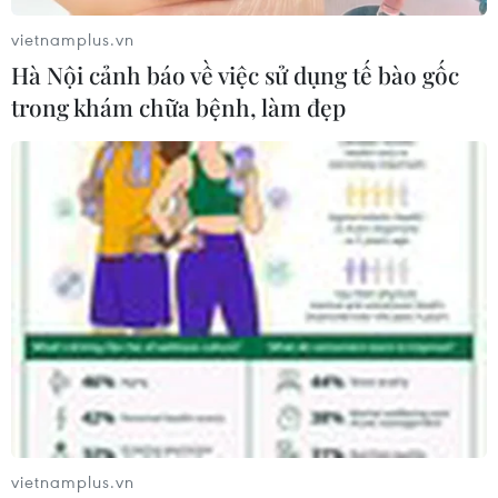
vietnamplus.vn
Hà Nội cảnh báo về việc sử dụng tế bào gốc
trong khám chữa bệnh, làm đẹp
#Dịch COVID-19
#12 triệu liều vaccine
#Địa phương đang có dịch
#Thực hiện giãn cách
#Tổ COVID-19
TP. Hà Nội
Tp. Hồ Chí Minh
Theo dõi VietnamPlus
vietnamplus.vn