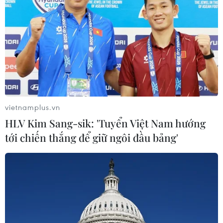
Người dân không sử dụng sản phẩm
giảm cân không rõ nguồn gốc, chưa
được cấp phép
06/08/2026 04:22
Công nghệ Robot Da Vinci
nâng cao năng lực phẫu thuật
chuyên sâu tại Bệnh viện K
vietnamplus.vn
06/08/2026 02:13
HLV Kim Sang-sik: 'Tuyển Việt Nam hướng
tới chiến thắng để giữ ngôi đầu bảng'
Cứu nạn thành công 30 ngư dân của
tàu cá bị cháy trên vùng biển Khánh
Hòa
05/08/2026 03:58
Không được thu thêm tiền của người