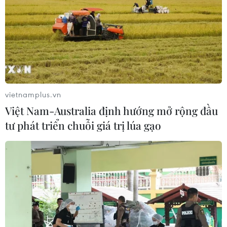
hướng sang người cao tuổi
08/08/2026 15:01
Nông sản Việt Nam còn nhiều dư địa
tại thị trường Algeria
08/08/2026 12:55
vietnamplus.vn
Việt Nam-Australia định hướng mở rộng đầu
tư phát triển chuỗi giá trị lúa gạo
Dữ liệu việc làm Mỹ mở thêm dư địa
cho giá vàng trong tuần qua
08/08/2026 04:29
Nghệ An: OCOP đã có thương hiệu,
vì sao nông sản vẫn lo đầu ra?