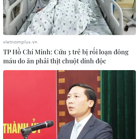
vietnamplus.vn
TP Hồ Chí Minh: Cứu 3 trẻ bị rối loạn đông
máu do ăn phải thịt chuột dính độc
Doanh nghiệp đẩy mạnh sản xuất, đón
'sóng' tiêu dùng dịp cuối năm
01/12/2022 01:37
Sức mua có dấu hiệu "ấm" dần khi 11 tháng năm 2022,
tổng mức bán lẻ hàng hóa và doanh thu dịch vụ tiêu
dùng ước đạt 5.180,5 nghìn tỷ đồng, tăng 20,5% so với