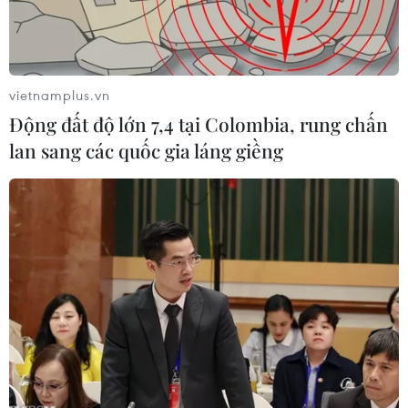
năm 2023.
vietnamplus.vn
Động đất độ lớn 7,4 tại Colombia, rung chấn
lan sang các quốc gia láng giềng
Người dân háo hức tham gia mua sắm tại sự kiện “Hà Nội đêm
không ngủ-HaNoi Midnight Sale” 2023 ở BigC. (Ảnh: Phương
Anh/TTXVN)
Theo Ban tổ chức "Hà Nội đêm không ngủ-
HaNoi Midnight Sale" năm 2023, trong 2 ngày