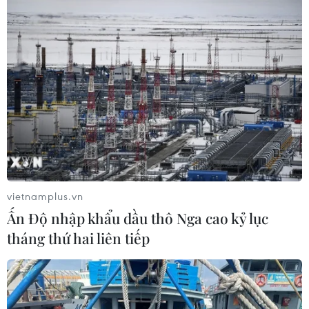
vietnamplus.vn
Ấn Độ nhập khẩu dầu thô Nga cao kỷ lục
tháng thứ hai liên tiếp