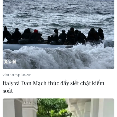
Xuất khẩu dệt may 7 tháng đạt trên
27 tỷ USD, duy trì đà tăng trưởng
09/08/2026 08:25
Hà Nội xác minh cửa hàng xăng dầu
còn hơn 5.400 lít xăng nhưng báo hết
09/08/2026 06:32
vietnamplus.vn
Giá gạo Việt Nam đi ngược xu hướng
Italy và Đan Mạch thúc đẩy siết chặt kiểm
với các nước xuất khẩu lớn
soát
09/08/2026 04:23
Galaxy Z Fold 8 vượt bản