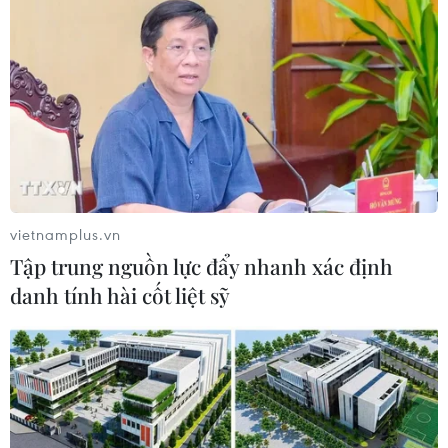
điểm bán hàng khuyến mại với mọi thành phần
kinh tế tham gia, tạo điều kiện cho các doanh
nghiệp tổ chức các hoạt động kích cầu, tiêu thụ
sản phẩm, giảm lượng hàng tồn kho và phục vụ
nhu cầu mua sắm của người dân, góp phần tăng
trưởng kinh tế Thủ đô./.
(TTXVN/Vietnam+)
vietnamplus.vn
Tập trung nguồn lực đẩy nhanh xác định
danh tính hài cốt liệt sỹ