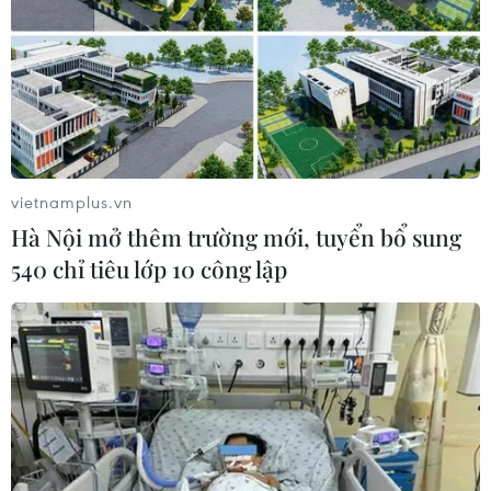
#Hà Nội đêm không ngủ
#HaNoi Midnight Sale
#mua sắm trực tuyến
#Black Friday
#Hà Nội
vietnamplus.vn
Hà Nội mở thêm trường mới, tuyển bổ sung
540 chỉ tiêu lớp 10 công lập
Theo dõi VietnamPlus
TIN LIÊN QUAN