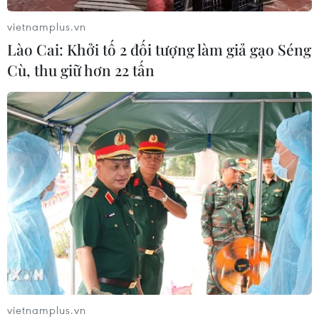
vietnamplus.vn
Giá vàng thế giới quay đầu giảm nhẹ
Lào Cai: Khởi tố 2 đối tượng làm giả gạo Séng
do áp lực chốt lời
Cù, thu giữ hơn 22 tấn
07/08/2026 00:31
Chứng khoán Mỹ rời đỉnh khi giá
năng lượng leo thang
06/08/2026 23:58
Xem thêm
vietnamplus.vn