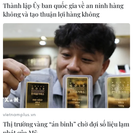
Thành lập Ủy ban quốc gia về an ninh hàng
không và tạo thuận lợi hàng không
Nhãn lồng Hưng Yên đứng trước cơ
hội bảo tồn và phát triển thương hiệu
10/08/2026 05:12
Giá vàng ngày 10/8: Bảng giá tại các
công ty vàng bạc đá quý
10/08/2026 02:06
Giá dầu tiếp tục leo thang khi rủi ro
gián đoạn nguồn cung gia tăng
vietnamplus.vn
10/08/2026 02:03
Thị trường vàng “án binh” chờ đợi số liệu lạm
phát của Mỹ