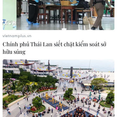
08/08/2026 03:28
Xe điện Trung Quốc mở rộng
cuộc đua công nghệ ra Đông Nam Á
vietnamplus.vn
08/08/2026 03:00
Chính phủ Thái Lan siết chặt kiểm soát sở
hữu súng
Canada áp dụng biện pháp tự vệ tạm
thời với tủ gỗ và tủ lavabo nhập khẩu
07/08/2026 14:52
Indonesia không áp thuế chống bán
phá giá với nhựa từ Việt Nam
07/08/2026 14:45