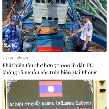
vietnamplus.vn
Phát hiện tàu chở hơn 70.000 lít dầu FO
không rõ nguồn gốc trên biển Hải Phòng