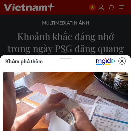
MULTIMEDIA
TIN ẢNH
Khoảnh khắc đáng nhớ
trong ngày PSG đăng quang
Champions League
Khám phá thêm
Huy Khánh
01/06/2025 00:03
Paris Saint-Germain đã có lần đầu tiên giành được
chức vô địch Champions League sau chiến thắng
lịch sử 5-0 trước Inter Milan ở trận chung kết
tại Allianz Arena.