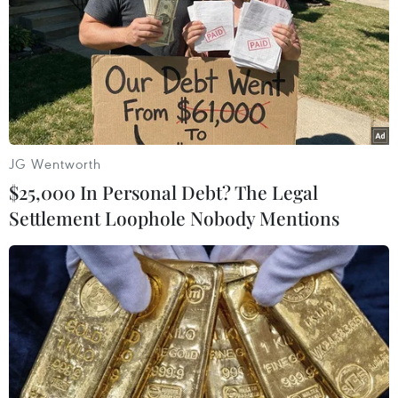
Kết quả này khiến Inter hoàn toàn sụp đổ. (Nguồn: Getty
Images)
JG Wentworth
$25,000 In Personal Debt? The Legal
Settlement Loophole Nobody Mentions
Đêm buồn của Inter khép lại ở phút 86 với bàn thua thứ 5 sau
pha dứt điểm của Senny Mayulu. (Nguồn: AP)