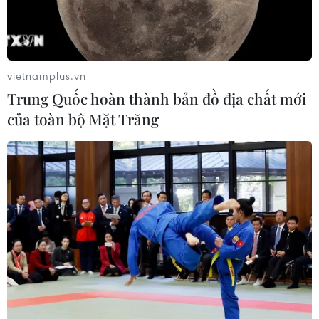
vietnamplus.vn
Trung Quốc hoàn thành bản đồ địa chất mới
của toàn bộ Mặt Trăng
Hạ Barcelona, Inter Milan thẳng tiến
chung kết Champions League
07/05/2025 00:32
Inter Milan đã xuất sắc giành quyền vào chơi chung kết
Champions League 2024-25 sau khi có chiến thắng kịch