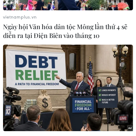
vietnamplus.vn
Ngày hội Văn hóa dân tộc Mông lần thứ 4 sẽ
diễn ra tại Điện Biên vào tháng 10
PSG chỉ mất đúng 12 phút để có bàn thắng mở tỷ số. Achraf
Hakimi ghi bàn sau tình huống kiến tạo của Désiré Doué.
(Nguồn: Getty Images)