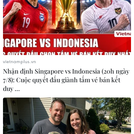
Đến phút 73, Kvaratskhelia gia tăng cách biệt lên thành 4-0.
(Nguồn: Getty Images)
vietnamplus.vn
Nhận định Singapore vs Indonesia (20h ngày
7/8): Cuộc quyết đấu giành tấm vé bán kết
duy …