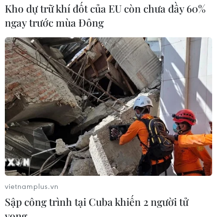
Kho dự trữ khí đốt của EU còn chưa đầy 60%
ngay trước mùa Đông
PSG lần đầu giành chức vô địch Champions League. (Nguồn:
Getty Images)
vietnamplus.vn
Sập công trình tại Cuba khiến 2 người tử
vong