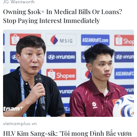
JG Wentworth
Owning $10k+ In Medical Bills Or Loans?
Stop Paying Interest Immediately
8 phút sau, Désiré Doué có riêng cho mình bàn thắng để nhân
đôi cách biệt. (Nguồn: Getty Images)
vietnamplus.vn
HLV Kim Sang-sik: 'Tôi mong Đình Bắc vươn