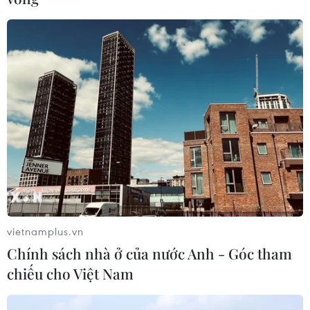
Niềm vui và phấn khích của cổ động viên PSG. (Nguồn: Getty
Images)
(Vietnam+)
vietnamplus.vn
Chính sách nhà ở của nước Anh - Góc tham
chiếu cho Việt Nam
#Champions League
#PSG
#Inter Milan