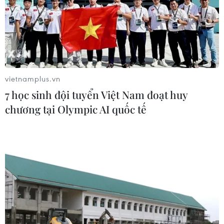
06/08/2026 03:02
Thủ tướng Lê Minh Hưng
chủ trì họp Ban Chỉ đạo An ninh
mạng Quốc gia
vietnamplus.vn
06/08/2026 03:02
7 học sinh đội tuyển Việt Nam đoạt huy
chương tại Olympic AI quốc tế
Thủ tướng Lê Minh Hưng
phát động hưởng ứng ngày An ninh
mạng Việt Nam
06/08/2026 02:39
Hà Tĩnh nguy cơ sạt lở trên
nhiều tuyến giao thông trước mùa
mưa bão