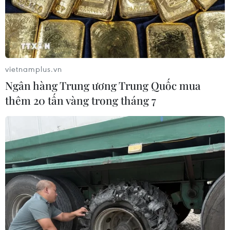
vietnamplus.vn
Ngân hàng Trung ương Trung Quốc mua
thêm 20 tấn vàng trong tháng 7
Niềm vui của cầu thủ PSG với chiến thắng tưng bừng. (Nguồn:
Getty Images)