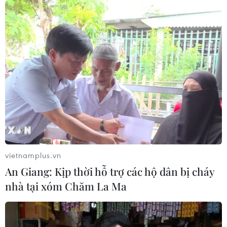
06/08/2026 10:42
Chiêm ngưỡng vẻ đẹp kỳ vĩ
trên cung đường ven biển Khánh
Hòa
06/08/2026 09:40
Hà Nội tăng tốc thi công
đường Vành đai 1 đoạn Hoàng Cầu-
Voi Phục
vietnamplus.vn
06/08/2026 09:07
An Giang: Kịp thời hỗ trợ các hộ dân bị cháy
nhà tại xóm Chăm La Ma
Chủ tịch Quốc hội kiêm Chủ
tịch Hạ viện Thái Lan thăm đền Ngọc
Sơn