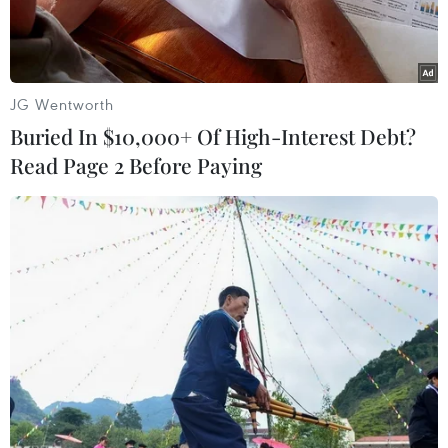
JG Wentworth
Buried In $10,000+ Of High-Interest Debt?
Read Page 2 Before Paying
Chung kết Champions League giữa PSG và Inter Milan tại
Allianz Arena bắt đầu. (Nguồn: Getty Images)