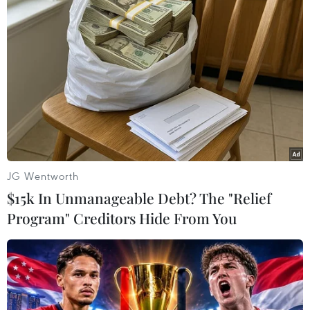
Tuy nhiên, những thay đổi chưa kịp phát huy thì Inter lại phải
nhận bàn thua sau pha dứt điểm của Doué ở phút 63. (Nguồn:
AP)
JG Wentworth
$15k In Unmanageable Debt? The "Relief
Program" Creditors Hide From You