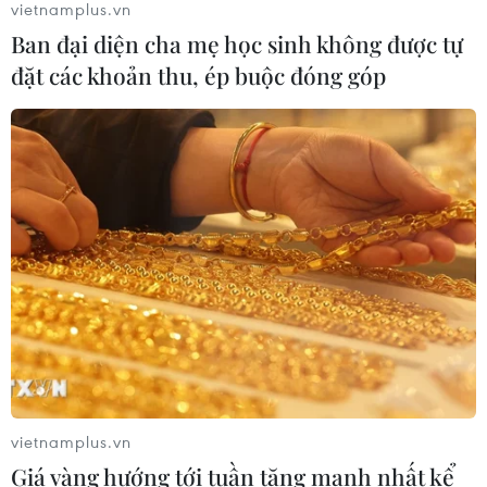
vietnamplus.vn
Ban đại diện cha mẹ học sinh không được tự
Chủ tịch Quốc hội Trần
đặt các khoản thu, ép buộc đóng góp
Thanh Mẫn đón và hội đàm với Chủ
tịch Quốc hội kiêm Chủ tịch Hạ viện
Thái Lan
05/08/2026 09:08
Tổng Bí thư, Chủ tịch nước
Tô Lâm tiếp Đại sứ Malaysia
05/08/2026 07:46
Thường trực Ban Bí thư Trần
Cẩm Tú tiếp Đại sứ Singapore tại Việt
vietnamplus.vn
Nam
Giá vàng hướng tới tuần tăng mạnh nhất kể