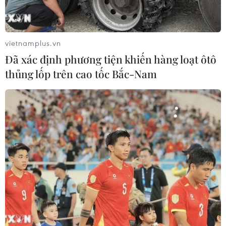
vietnamplus.vn
Đã xác định phương tiện khiến hàng loạt ôtô
thủng lốp trên cao tốc Bắc-Nam
Désiré Doué hạnh phúc khi tiếng còi kết thúc trận đấu vang lên.
(Nguồn: Getty Images)